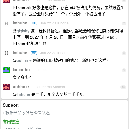
6
iPhone air 好像也是这样，存在 eid 被占用的情况，虽然设置里
没有了，去营业厅只给写一个，说另外一个被占用了
imhuhe
Jan 22 via iPhone
OP
7
@
gigishy
这…我也怀疑过，但是机器激活和保修日期也都对得
上啊，到 2027 年 1 月 20 日。而且之前在他家买过 iMac 、
iPhone 也都没问题。
imhuhe
Jan 22 via iPhone
OP
8
@
uuhhme
您说的 EID 被占用的情况，新机也会这样？
lambohu
Jan 22
9
省了多少？
uuhhme
Jan 22 via Android
10
@
imhuhe
是二手，那个人买的二手手机。
Support
根据产品序列号查看状态
›
有用链接