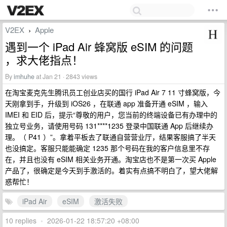
V2EX
Apple
›
遇到一个 iPad Air 蜂窝版 eSIM 的问题
，求大佬指点！
By
imhuhe
at Jan 21 · 2843 views
在淘宝麦克先生腾讯员工创业店买的国行 iPad Air 7 11 寸蜂窝版，今
天刚拿到手，升级到 iOS26 ，在联通 app 准备开通 eSIM ，输入
IMEI 和 EID 后，提示“尊敬的用户，您当前的终端设备已有办理中的
独立号业务，请使用号码 131****1235 登录中国联通 App 后继续办
理。（ P41 ）”。拿着平板去了联通自营营业厅，结果客服搞了半天
也没搞定。客服只能能确定 1235 那个号码在我的客户信息里不存
在，并且也没有 eSIM 相关业务开通。淘宝店也不是第一次买 Apple
产品了，很确定是今天到手激活的。着实有点搞不明白了，望大佬解
惑帮忙！
iPad Air
eSIM
激活失败
10 replies
•
2026-01-22 18:57:20 +08:00