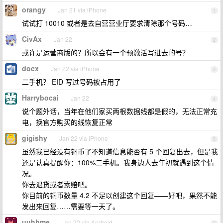
orangy
Jan 21 via iPhone
1
试试打 10010 或者是去自营营业厅要求清除那个号码…
CivAx
Jan 22
2
或许是运营商版的？所以会有一个预激活写进去的号？
docx
Jan 22 via iPhone
3
二手机？ EID 写过号码被占用了
Harrybocai
Jan 22
4
说个题外话，当年在他们家买两根数据线都是假的，无法正常充
电，换官方购买的线恢复正常
gigishy
Jan 22 via iPhone
5
虽然我已经没有铜币了不知道信息能否有 5 个回复出去，但是我
还是认真提醒你：100%二手机。我身边人去年初就遇到这个情
况。
你去退货或者索赔吧。
你目前的铜币数量 4.2 不足以创建这个回复——好吧，果然不能
发出来回复……需要等一天了。
uuhhme
Jan 22 via Android