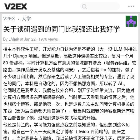
V2EX
大学
›
关于读研遇到的同门比我强还比我好学
By
LMark
at Jan 22 · 1976 views
楼主本科软件工程，开发能力自认为还是不错的（大一没 LLM 时接过
几个 Django 项目。但是离散，高数这种课确实比较拉，复习一个月
80 份那种。平时计算机方面有意思的领域都有涉及（服务器运维，软
路由，操作系统开发以及基础的网安），之后借着 llm 的加持，做了
不少项目和比赛，然后保研之后读了人工智能相关的专业，遇到了现
在的同门，本科是自动化的，因为不想搞那方面，所以转了 AI 。
他同时还是我室友，我俩在校外合租，刚开学时经常交流，因为他对
计算机方面很多东西都很感兴趣，当时第二天看到我的博客之后，他
也想搭个博客，那是他第一次，也是少数几次主动问我计算机相关的
东西（因为后面他都无师自通了），我当时就把我的博客框架还有啥
东西都告诉了他。没想到这是他突飞猛进的开始。
他还是荷兰的，学习能力强这点我之前是知道的，但没想到这么厉
害。他自己一个人一天就搞定了博客（ twioo 评论啥的，图床之
类），当时我是有点震惊，我以前搞博客还研究了好几天，后面还一