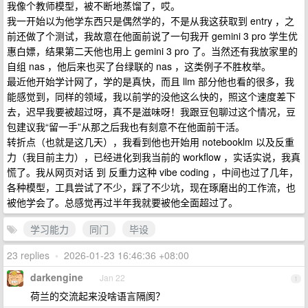
我像个教师模型，被不断地蒸馏了，哎。
我一开始以为他学东西只是偶然学的，不是从我这获取到 entry ，之
前还做了个测试，我故意在他面前说了一句我开 gemini 3 pro 学生优
惠白嫖，结果第二天他也用上 gemini 3 pro 了。当然还有我放家里的
自组 nas ，他后来也买了台绿联的 nas ，这类例子不胜枚举。
最近他开始学计网了，学的是真快，而且 llm 部分他也看的很多，我
能感觉到，同样的领域，我以前学的没他这么快的，照这个速度差下
去，迟早我要被超过呀，真不是滋味呀！我跟豆包聊过这个情况，豆
包建议我“留一手”从那之后我也有刻意不在他面前干活。
转折点（也就是这几天），我看到他也开始用 notebooklm 以及反重
力（我目前主力），已经进化到我当前的 workflow ，实话实说，我真
慌了。我从网页对话 到 反重力这种 vibe coding ，中间也过了几年，
各种模型，工具尝试了不少，踩了不少坑，现在琢磨出的工作流，也
被他学会了。总感觉再过半年我就要被他全面超过了。
学习能力
同门
毕设
23 replies
•
2026-01-23 16:46:36 +08:00
darkengine
Jan 22
1
荷兰的交流起来没啥语言隔阂？