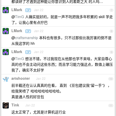
都读研了才遇到这种能让你意识到人的差距之大 的人吗…
LMark
Jan 22
OP
7
@
TimG
人确实挺好的，就是一声不吭把我多年积累的 skill 学走
了，让我心里有点拧巴
LMark
Jan 22
OP
8
@
craftsmanship
本科也有很多，只不过那些比我厉害的倒不是
从我这学的 hh
LMark
Jan 22
OP
9
@
TimG
想法不错，不过我现在从他那也学不来啥，大家自尊心
高的也不会主动问这些东西；而且学习能力强这点，数值上碾压
我了，确实不太好学
artshooter
Jan 22
10
前半截还在认认真真的在看， 直到 《豆包建议我“留一手”》 ，
给我笑喷了 哈哈哈哈哈哈哈哈。
真是通人性的好豆包
Tink
Jan 22
11
这太正常了，尤其是计算机这行业