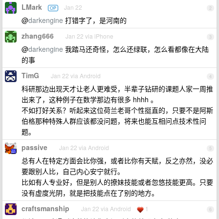
LMark
Jan 22
OP
2
@
darkengine
打错字了，是河南的
zhang666
Jan 22 via iPhone
3
@
darkengine
我踏马还奇怪，怎么还绿联，怎么看都像在大陆
的事
TimG
Jan 22 via Android
4
科研那边出现天才让老人更难受，半辈子钻研的课题人家一周推
出来了，这种例子在数学那边有很多 hhhh 。
不如打好关系？听起来这位荷兰老哥个性挺直的，只要不是阿斯
伯格那种特殊人群应该都没问题，将来也能互相问点技术性问
题。
passive
Jan 22 via Android
5
总有人在特定方面会比你强，或者比你有天赋，反之亦然，没必
要跟别人比，自己内心安宁就行。
比如有人专业好，但是别人的撩妹技能或者忽悠技能更高。只要
没有虚度光阴，就是把技能点在了别的地方。
craftsmanship
Jan 22 via Android
1
6