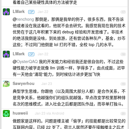
看着自己某些硬性具体的方法被学走
LMark
Jan 22
OP
17
@
renchong
那倒是，那俩是我举的例子，很多东西，我不告诉
他或者没在我这看的，他就不会去研究。我感觉我现在我的技术
优势在于这几年积累下来的 debug 经验和开发思维了。非技术
的绝活我倒是没啥，到处旅游，还有尝试各种灰产，基金，炒币
这些；不过同门他倒是 lol 打的不错，全校 top 几的水平。
LMark
Jan 22
OP
18
@
OysterQAQ
我的开发能力和经验我还是很自信的，不过这些
硬性能力被学走就像 llm 训练一样，学得多了，由点成面，迟早
有一天他会”涌现“能力，到时候估计进步更加飞快
Sawyerhou
Jan 23
19
典型学生思维，你跟他（以及周围大部分人都）是合作关系，不
是竞争关系，他越强你们的组队就越强，早点改变学校里那种排
名次的思维模式，进入社会之后都是团队作战，而非单打独斗。
huaweii
Jan 23 via Android
20
做题家是这样的。问题是楼主被「偷学」的技能都是比较常见的
互联网内容，已经 22 岁了，荷兰人居然还要在接触楼主之后才