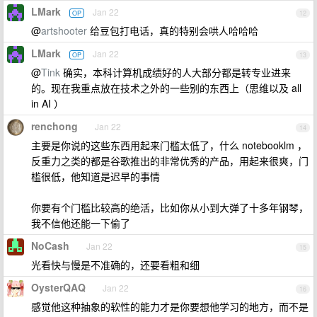
LMark
Jan 22
OP
12
@
artshooter
给豆包打电话，真的特别会哄人哈哈哈
LMark
Jan 22
OP
13
@
Tink
确实，本科计算机成绩好的人大部分都是转专业进来
的。现在我重点放在技术之外的一些别的东西上（思维以及 all
in AI ）
renchong
Jan 22
14
主要是你说的这些东西用起来门槛太低了，什么 notebooklm ，
反重力之类的都是谷歌推出的非常优秀的产品，用起来很爽，门
槛很低，他知道是迟早的事情
你要有个门槛比较高的绝活，比如你从小到大弹了十多年钢琴，
我不信他还能一下偷了
NoCash
Jan 22
15
光看快与慢是不准确的，还要看粗和细
OysterQAQ
Jan 22
16
感觉他这种抽象的软性的能力才是你要想他学习的地方，而不是