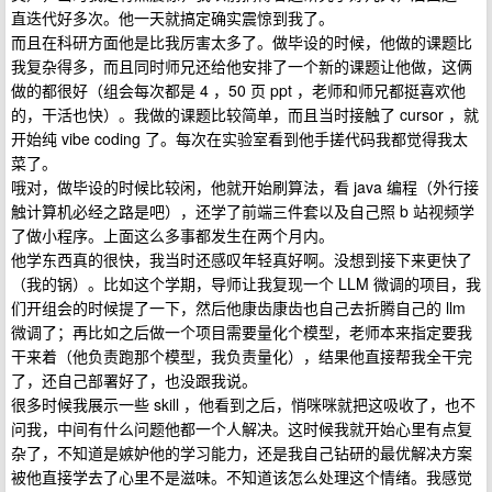
直迭代好多次。他一天就搞定确实震惊到我了。
而且在科研方面他是比我厉害太多了。做毕设的时候，他做的课题比
我复杂得多，而且同时师兄还给他安排了一个新的课题让他做，这俩
做的都很好（组会每次都是 4 ，50 页 ppt ，老师和师兄都挺喜欢他
的，干活也快）。我做的课题比较简单，而且当时接触了 cursor ，就
开始纯 vibe coding 了。每次在实验室看到他手搓代码我都觉得我太
菜了。
哦对，做毕设的时候比较闲，他就开始刷算法，看 java 编程（外行接
触计算机必经之路是吧），还学了前端三件套以及自己照 b 站视频学
了做小程序。上面这么多事都发生在两个月内。
他学东西真的很快，我当时还感叹年轻真好啊。没想到接下来更快了
（我的锅）。比如这个学期，导师让我复现一个 LLM 微调的项目，我
们开组会的时候提了一下，然后他康齿康齿也自己去折腾自己的 llm
微调了；再比如之后做一个项目需要量化个模型，老师本来指定要我
干来着（他负责跑那个模型，我负责量化），结果他直接帮我全干完
了，还自己部署好了，也没跟我说。
很多时候我展示一些 skill ，他看到之后，悄咪咪就把这吸收了，也不
问我，中间有什么问题他都一个人解决。这时候我就开始心里有点复
杂了，不知道是嫉妒他的学习能力，还是我自己钻研的最优解决方案
被他直接学去了心里不是滋味。不知道该怎么处理这个情绪。我感觉