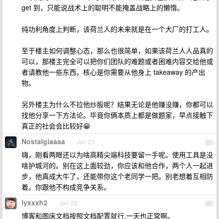
get 到，只能说战术上的聪明不能掩盖战略上的懒惰。
纯功利角度上判断，该荷兰人的未来就是在一个大厂的打工人。
至于楼主如何调整心态，那么也很简单，如果该荷兰人人品真的
可以，那楼主完全可以把你们团队的难题或者困难内容交给他或
者请教他一些东西。核心是你需要从他身上 takeaway 的产出
物。
另外楼主为什么不拉他炒股呢？结果无论是他赚没赚，你都可以
找他分享一下方法论。毕竟你俩本质上都是做题家，早点接触下
真正的社会会比较好😁
Nostalgiaaaa
Jan 23
21
嗨，刚看两眼还以为啥高精尖端科技要留一手呢。使用工具是没
啥护城河的。别在这上面较劲，你应该和他合作，两个人一起进
步，他真成大牛了，还能带你这个老同学一把。别老想着互相防
着。你跟他不构成竞争关系。
lyxxxh2
Jan 23
22
博客和图床文档按照文档配置就行,一天也正常啊。