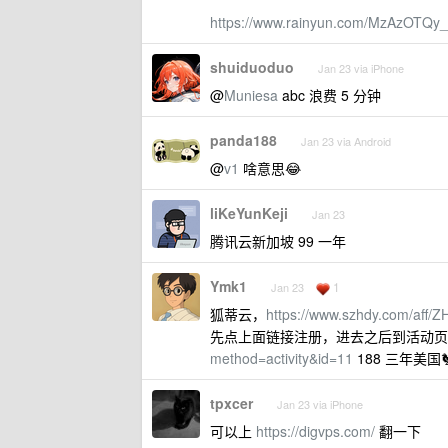
https://www.rainyun.com/MzAzOTQy_
shuiduoduo
Jan 23 via iPhone
@
Muniesa
abc 浪费 5 分钟
panda188
Jan 23 via Android
@
v1
啥意思😂
liKeYunKeji
Jan 23
腾讯云新加坡 99 一年
Ymk1
1
Jan 23
狐蒂云，
https://www.szhdy.com/aff
先点上面链接注册，进去之后到活动
method=activity&id=11
188 三年美国
tpxcer
Jan 23 via iPhone
可以上
https://digvps.com/
翻一下