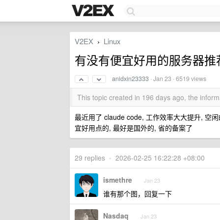
V2EX
Linux
›
有没有便宜好用的服务器推
anidxin23333
·
Jan 23
· 6519 views
This topic created in 196 days ago, the info
最近用了 claude code, 工作效率大大提升
宜好用点的, 最好是国外的, 省的备案了
29 replies
•
2026-02-25 16:22:28 +08:00
ismethre
Jan 23
谁有那个图，回复一下
Nasdaq
Jan 23