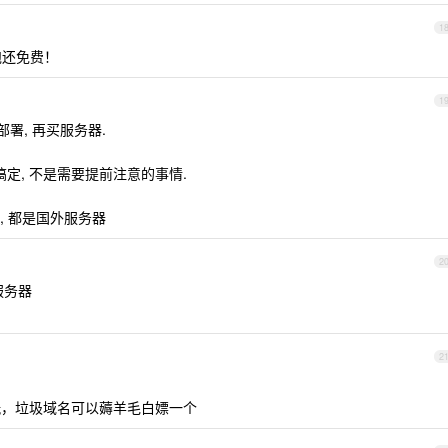
1
饱还免费！
1
部署, 再买服务器.
时搞定, 不是需要提前注意的事情.
考, 都是国外服务器
2
服务器
2
玩，垃圾域名可以薅羊毛白嫖一个