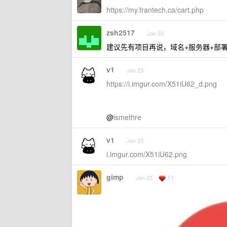
https://my.frantech.ca/cart.php
zsh2517
Jan 23
建议先有项目再说，域名+服务器+部
v1
Jan 23
https://i.imgur.com/X51iU62_d.png
@
ismethre
v1
Jan 23
i.imgur.com/X51iU62.png
gimp
11
Jan 23