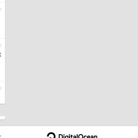
7
单
8
这
9
e