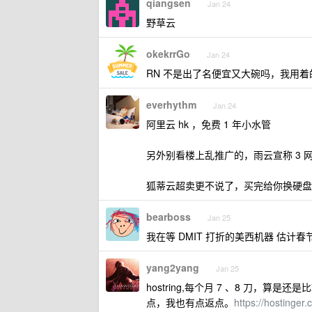
qiangsen
Jan 24
野草云
okekrrGo
Jan 24
RN 不是出了名便宜又大碗吗，我用着的$23.
everhythm
Jan 24
阿里云 hk ，免费 1 年小水管
另外别看楼上乱推广的，雨云宣称 3 
狐蒂云超卖更不说了，买完给你换硬盘
bearboss
Jan 25
我在等 DMIT 打折的美西机器 估计
yang2yang
Jan 25
hostring,每个月 7 、8 刀，算
点，我也有点返点。
https://hostin