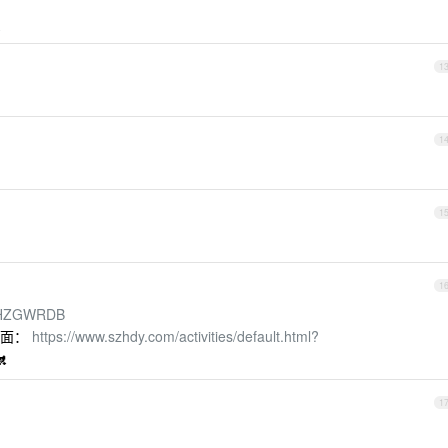
1
1
1
1
/ZHZGWRDB
页面：
https://www.szhdy.com/activities/default.html?

1