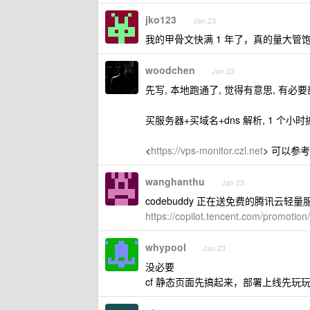
jko123
Jan 23
我的甲骨文快满 1 年了，真的量大管
woodchen
Jan 23
先写, 本地跑通了, 觉得有意思, 有必要
买服务器+买域名+dns 解析, 1 个小
<
https://vps-monitor.czl.net
> 可以参
wanghanthu
Jan 23
codebuddy 正在送免费的腾讯云轻量
https://copilot.tencent.com/promotion/
whypool
Jan 23
没必要
cf 静态页面先搞起来，部署上线先玩