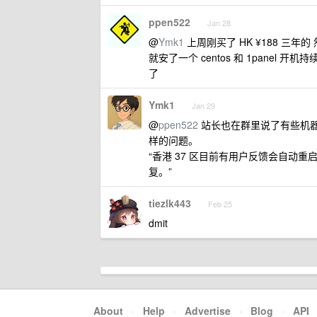
ppen522
Jan 28
@
Ymk1
上周刚买了 HK ¥188 三年
就安了一个 centos 和 1panel
了
Ymk1
Jan 29
@
ppen522
站长也在群里说了有些机
样的问题。
“香港 37 区目前有用户反馈会自动
复。”
tiezlk443
Feb 25
dmit
About
·
Help
·
Advertise
·
Blog
·
API