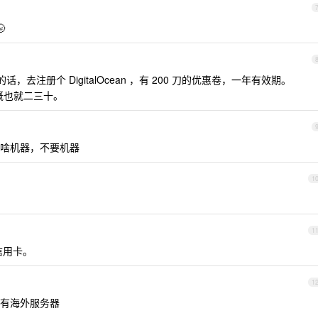

包的话，去注册个 DigitalOcean ，有 200 刀的优惠卷，一年有效期。
大概也就二三十。
 r2 ,要啥机器，不要机器
1
1
信用卡。
1
有海外服务器