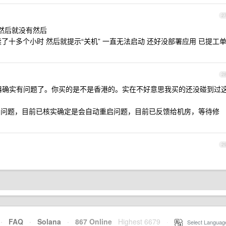
2
的 然后就没有然后
 开机持续了十多个小时 然后就提示“关机” 一直无法启动 还好没部署应用 已提工
2
器确实有问题了。你买的是不是香港的。实在不好意思我买的还没碰到过
重启问题，目前已核实确定是会自动重启问题，目前已反馈给机房，等待修
2
·
FAQ
·
Solana
·
867 Online
Highest 6679
·
Select Languag