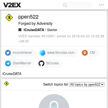
ppen522
Forged by Adversity
🏢
iCruiseDATA
/ Starter
V2EX member #310957, joined on 2018-04-23 16:33:38
+08:00
innoretriever
www.5icruise.com
CM
DarkWarroir
5iCruise
iCruiseDATA
Switch topics list