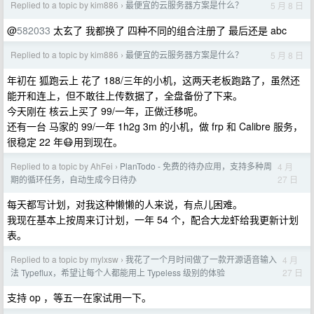
Replied to a topic by kim886
最便宜的云服务器方案是什么？
5 月 8 日
›
@
582033
太玄了 我都换了 四种不同的组合注册了 最后还是 abc
Replied to a topic by kim886
最便宜的云服务器方案是什么？
5 月 8 日
›
年初在 狐跑云上 花了 188/三年的小机，这两天老板跑路了，虽然还
能开和连上，但不敢往上传数据了，全盘备份了下来。
今天刚在 核云上买了 99/一年，正做迁移呢。
还有一台 马家的 99/一年 1h2g 3m 的小机，做 frp 和 Calibre 服务，
很稳定 22 年😷用到现在。
Replied to a topic by AhFei
PlanTodo - 免费的待办应用，支持多种周
4 月
›
27 日
期的循环任务，自动生成今日待办
每天都写计划，对我这种懒懒的人来说，有点儿困难。
我现在基本上按周来订计划，一年 54 个，配合大龙虾给我更新计划
表。
Replied to a topic by mylxsw
我花了一个月时间做了一款开源语音输入
4 月
›
27 日
法 Typeflux，希望让每个人都能用上 Typeless 级别的体验
支持 op ，等五一在家试用一下。