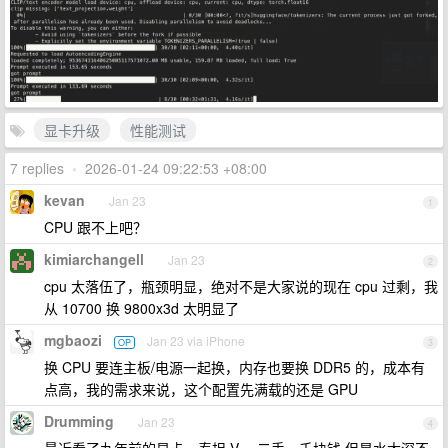
显卡升级
性能测试
7 replies
•
2026-01-24 09:22:53 +08:00
kevan
Jan 23
1
CPU 跟不上吧？
kimiarchangell
Jan 23
2
cpu 太落伍了，瓶颈明显，绝对不是大家说的现在 cpu 过剩，我
从 10700 换 9800x3d 太明显了
mgbaozi
Jan 23 via iPhone
OP
3
换 CPU 要连主板/电源一起换，内存也要换 DDR5 的，成本有
点高，我的需求来说，这个配置先满载的还是 GPU
Drumming
Jan 23
4
最近看了九年前的显卡，泰坦 V ，二手一千块钱 但是水太深不