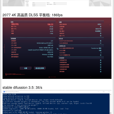
2077 4K 高画质 DLSS 平衡档: 186fps
stable difussion 3.5: 3it/s