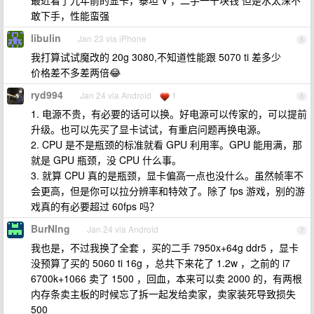
敢下手，性能蛮强
libulin
Jan 23 via iPhone
5
我打算试试魔改的 20g 3080,不知道性能跟 5070 ti 差多少
价格差不多差两倍😂
ryd994
Jan 24 via Android
1
6
1. 电源不贵，有必要的话可以换。好电源可以传家的，可以提前
升级。也可以先买了显卡试试，有重启问题再换电源。
2. CPU 是不是瓶颈的标准就看 GPU 利用率。GPU 能用满，那
就是 GPU 瓶颈，没 CPU 什么事。
3. 就算 CPU 真的是瓶颈，显卡偏高一点也没什么。虽然帧率不
会更高，但是你可以拉分辨率和特效了。除了 fps 游戏，别的游
戏真的有必要超过 60fps 吗？
BurNlng
Jan 24 via Android
7
我也是，不过我换了全套 ，买的二手 7950x+64g ddr5 ，显卡
没预算了买的 5060 ti 16g ，总共下来花了 1.2w ，之前的 i7
6700k+1066 卖了 1500 ，回血，本来可以卖 2000 的，有两根
内存条卖主板的时候忘了拆一起发给卖家，卖家装死导致损失
500