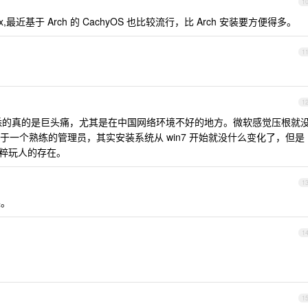
1
nux,最近基于 Arch 的 CachyOS 也比较流行，比 Arch 安装要方便得多。
1
1
不熟悉的真的是巨头痛，尤其是在中国网络环境不好的地方。微软感觉压根就
一个熟练的管理员，其实安装系统从 win7 开始就没什么变化了，但是
纯粹玩人的存在。
1
屎。
1
1