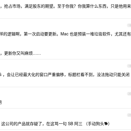
，抢占市场，满足股东的期望。至于你我？你我算什么东西，只是他用来
1
 也是一样的逻辑啊，第一次启动要更新。Mac 也是预装一堆垃圾软件，尤其还有
，更新你又叫麻烦……
1
 BUG ，会让已经最大化的窗口严重偏移，标题栏看不到，没法拖动只能关闭
2
把
2
这公司的产品就存疑了，在这骂一句 SB 阿三 （手动狗头🐕）