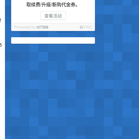
取续费/升级/新购代金券。
查看活动
计
Promoted by
id7368
PRO
5