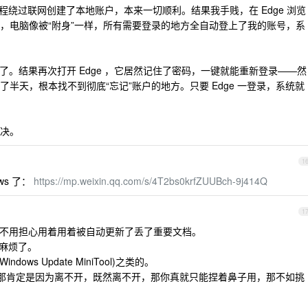
，按教程绕过联网创建了本地账户，本来一切顺利。结果我手贱，在 Edge 浏览
，电脑像被“附身”一样，所有需要登录的地方全自动登上了我的账号，系
事了。结果再次打开 Edge ，它居然记住了密码，一键就能重新登录——然
半天，根本找不到彻底“忘记”账户的地方。只要 Edge 一登录，系统就
决。
1
ows 了：
https://mp.weixin.qq.com/s/4T2bs0krfZUUBch-9j414Q
1
便稳定还不用担心用着用着被自动更新了丢了重要文档。
自找麻烦了。
ows Update MiniTool)之类的。
ws 那肯定是因为离不开，既然离不开，那你真就只能捏着鼻子用，那不如挑