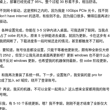
上，部署已经完成了 95%，整个过程 30 秒差不多，相当舒适。
。找不到网卡驱动，这是预料之内的，因为我是 10Gbps PCIe 光卡，找不到
't have internet 的选项，有些则不会。因为接口很多，懒得后面再进
驱动。
，各种设置完成，你能在 3-5 分钟内进入桌面。可我选择了联网，当我点
占了 oobe 的大头，原来 5 分钟能进去桌面，就因为更新，卡在这步有 4
我把网断了，下载进度条一段时候还走的情况，甚至都触发不了超时。
更新，要知道，账号信息都没设置，只能干等着他更新完，颇有种全新仅大修
新的 25h2 ，但至少让我先进去桌面再更新吧？更新 windows 也不是什么必
不反对 windows 更新，也希望我的机器保持最新，但 oobe 阶段更新，
成。
次，和我再次重装了系统一样。下一步，设置账户，我安装的是 pro for
，改成了加入 ad 域控，绕开了登录账号。
？再说，我买的机器，不可以全家一起用么？这么想来全家都用我的账号
号啊。
新提示我，有 5-10 个系统更新。嗯？我不李姐，刚刚不是才结束了全新仅大
更新。