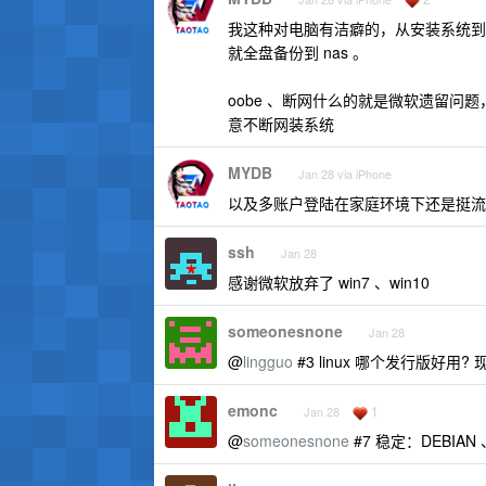
我这种对电脑有洁癖的，从安装系统到
就全盘备份到 nas 。
oobe 、断网什么的就是微软遗留问题
意不断网装系统
MYDB
Jan 28 via iPhone
以及多账户登陆在家庭环境下还是挺流
ssh
Jan 28
感谢微软放弃了 win7 、win10
someonesnone
Jan 28
@
lingguo
#3 linux 哪个发行版好用? 
emonc
1
Jan 28
@
someonesnone
#7 稳定：DEBIAN