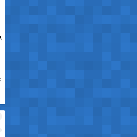
结
系
1