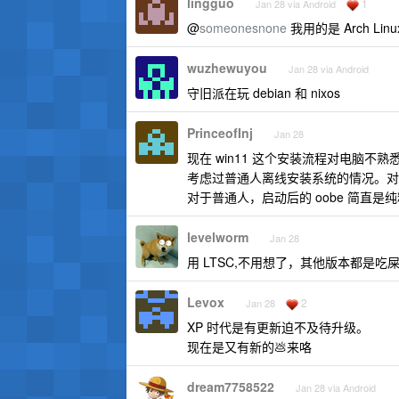
lingguo
1
Jan 28 via Android
@
someonesnone
我用的是 Arch Li
wuzhewuyou
Jan 28 via Android
守旧派在玩 debian 和 nixos
PrinceofInj
Jan 28
现在 win11 这个安装流程对电脑
考虑过普通人离线安装系统的情况。对于
对于普通人，启动后的 oobe 简直是
levelworm
Jan 28
用 LTSC,不用想了，其他版本都是吃
Levox
2
Jan 28
XP 时代是有更新迫不及待升级。
现在是又有新的💩来咯
dream7758522
Jan 28 via Android