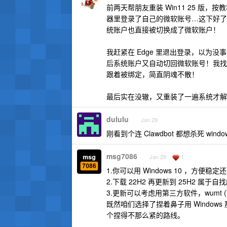
前两天帮朋友重装 Win11 25 版
器里登录了自己的微软账号…这下好了
统账户也直接被切换成了微软账户！
我赶紧在 Edge 里退出登录，以为没
后系统账户又自动切回微软账号！我找了
跟着被绑定，简直阴魂不散！
最后实在没辙，又重装了一遍系统才解
dululu
Jan 29
刚看到个连 Clawdbot 都想杀死 wind
msg7086
1
Jan 29
1.你可以用 Windows 10 ，方
2.下载 22H2 再更新到 25H2 属于
3.更新可以考虑用第三方软件，wumt (Wind
既然咱们选择了捏着鼻子用 Windo
个捏得不那么紧的路线。