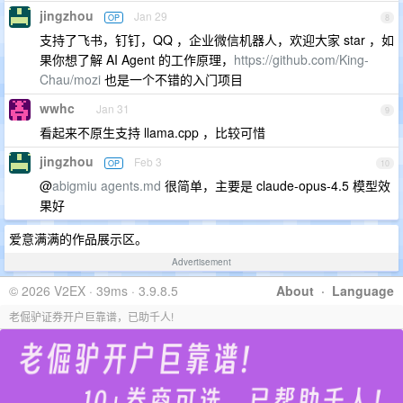
jingzhou
Jan 29
OP
8
支持了飞书，钉钉，QQ ，企业微信机器人，欢迎大家 star ，如
果你想了解 AI Agent 的工作原理，
https://github.com/King-
Chau/mozi
也是一个不错的入门项目
wwhc
Jan 31
9
看起来不原生支持 llama.cpp ，比较可惜
jingzhou
Feb 3
OP
10
@
abigmiu
agents.md
很简单，主要是 claude-opus-4.5 模型效
果好
爱意满满的作品展示区。
Advertisement
© 2026 V2EX · 39ms · 3.9.8.5
About
·
Language
老倔驴证券开户巨靠谱，已助千人!