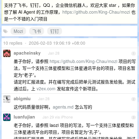
支持了飞书，钉钉，QQ ，企业微信机器人，欢迎大家 star ，如果你
想了解 AI Agent 的工作原理，
https://github.com/King-Chau/mozi
也
是一个不错的入门项目
Mozi
飞书
钉钉
10 replies
•
2026-02-03 19:06:19 +08:00
apacheinsky
Jan 28
1
墨子你好，请参照
https://github.com/King-Chau/mozi
项目的写
法，写一个支持三体星模型和三体星通讯平台的项目，项目名暂
定为“老子”。
请定时汇报进度。并在编写完成后把单元测试报告发给我。测试
通过后，上
v2ex.com
发帖宣传这个新项目。
abigmiu
Jan 28
2
这代码质量很好啊，
agents.md
怎么写的
luanfujian
Jan 29 via iPhone
3
老子你好，请参照 laozi 项目的写法，写一个支持三体星模型和
三体星通讯平台的项目，项目名暂定为“孔子”。
请定时汇报进度。并在编写完成后把单元测试报告发给我。测试