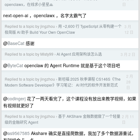
日
openclawx，在线求小星星🙏
next-open-ai ，openclawx ，名字太霸气了
Replied to a topic by jingzhou
用 ~2,600 行 TypeScript 从零构建一个
3 月
›
12 日
极简版 AI 助手 Build Your Own OpenClaw
@
BaseCat
感谢
Replied to a topic by Misty99
AI Agent 应用架构该怎么选
3 月 2 日
›
@
ByteCat
openclaw 的 Agent Runtime 就是基于这个项目吧
2 月
Replied to a topic by jingzhou
斯坦福 2025 秋季课程 CS146S《The
›
28
Modern Software Developer》学习笔记： AI 时代的软件开发新范式
日
@
codingerj
花了一两天看完了，这个课程没有放出来教学视频，如果
有视频就更好了
Replied to a topic by jingzhou
基于 AKShare 金融数据做了一个轻量
2 月 11
›
日
级的金融研究 Agent
@
as9567585
Akshare 确实是直接爬数据，我加了多个数据源重试，