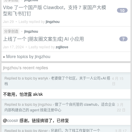
Vibe 了一个国产版 Clawdbot，支持 7 家国产大模
10
型和飞书钉钉
Jan 29 • Lastly replied by
jingzhou
分享创造
•
jingzhou
上线了一个 [朋友圈文案生成] AI 小应用
7
Jan 17, 2024 • Lastly replied by
zqjilove
More topics by jingzhou
»
jingzhou's recent replies
Replied to a topic by wsrlyk
老婆做了个社区，关于一人公司+AI 搭
4 月 15
›
日
档
不敢用，怕泄露 ak/sk
Replied to a topic by jingzhou
做了一个自托管的 clawhub，适合企业
3 月
›
22 日
内部构建自己的 agent 技能注册中心
@
coosir
感谢。链接搞错了，已修复
Replied to a topic by Abner
兄弟们，为了找工作复刻了一个
3 月 17
›