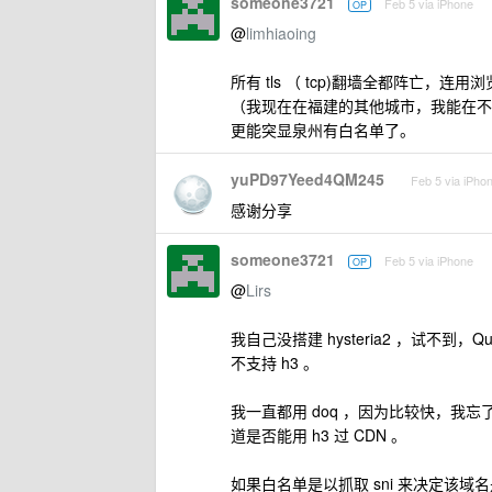
someone3721
Feb 5 via iPhone
OP
@
limhiaoing
所有 tls （ tcp)翻墙全都阵亡，连
（我现在在福建的其他城市，我能在不翻墙
更能突显泉州有白名单了。
yuPD97Yeed4QM245
Feb 5 via iPho
感谢分享
someone3721
Feb 5 via iPhone
OP
@
Lirs
我自己没搭建 hysteria2 ，试不到，Quan
不支持 h3 。
我一直都用 doq ，因为比较快，我忘了在 Q
道是否能用 h3 过 CDN 。
如果白名单是以抓取 sni 来决定该域名