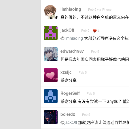
limhiaoing
Feb 5 via iPhone
真的假的，不过这种白名单的意义何在
jackOff
2
Feb 5
@
limhiaoing
大部分老百姓没有这个技
edward1987
Feb 5
但是我去年国庆回去用梯子好像也啥问题啊，
xzsljc
Feb 5
感谢分享
RogerSelf
Feb 5
感谢分享 有没有尝试一下 anytls ？
bclerdx
Feb 5
@
jackOff
那就更应该让普通老百姓尽