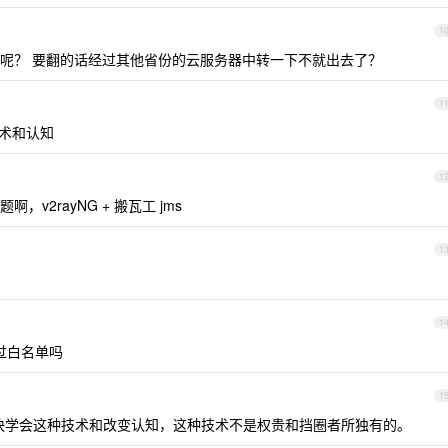
1
呢？ 要翻的话经过其他省份的云服务器中转一下不就出去了？
1
术和认知
1
v2rayNG + 搬瓦工 jms
1
1
能过白名单吗
1
快学会这种技术和改变认知，这种技术不是权贵和挡圈者所独有的。