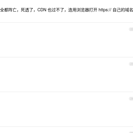
s 翻墙全都阵亡，死透了，CDN 也过不了，连用浏览器打开 https:// 自己的域
2
2
2