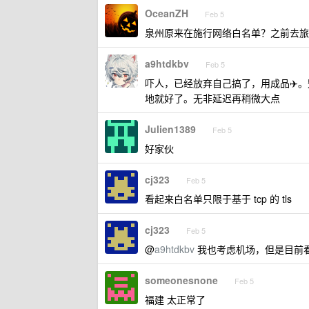
OceanZH
Feb 5
泉州原来在施行网络白名单？之前去旅
a9htdkbv
Feb 5
吓人，已经放弃自己搞了，用成品✈️。
地就好了。无非延迟再稍微大点
Julien1389
Feb 5
好家伙
cj323
Feb 5
看起来白名单只限于基于 tcp 的 tls
cj323
Feb 5
@
a9htdkbv
我也考虑机场，但是目前
someonesnone
Feb 5
福建 太正常了