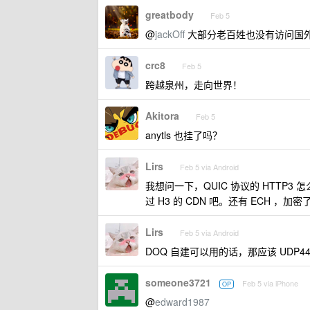
greatbody
Feb 5
@
jackOff
大部分老百姓也没有访问国
crc8
Feb 5
跨越泉州，走向世界！
Akitora
Feb 5
anytls 也挂了吗？
Lirs
Feb 5 via Android
我想问一下，QUIC 协议的 HTTP3 
过 H3 的 CDN 吧。还有 ECH ，加
Lirs
Feb 5 via Android
DOQ 自建可以用的话，那应该 UDP44
someone3721
Feb 5 via iPhone
OP
@
edward1987