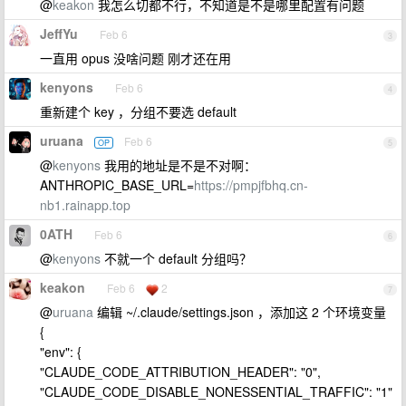
@
keakon
我怎么切都不行，不知道是不是哪里配置有问题
JeffYu
Feb 6
3
一直用 opus 没啥问题 刚才还在用
kenyons
Feb 6
4
重新建个 key ，分组不要选 default
uruana
Feb 6
OP
5
@
kenyons
我用的地址是不是不对啊：
ANTHROPIC_BASE_URL=
https://pmpjfbhq.cn-
nb1.rainapp.top
0ATH
Feb 6
6
@
kenyons
不就一个 default 分组吗？
keakon
Feb 6
2
7
@
uruana
编辑 ~/.claude/settings.json ，添加这 2 个环境变量
{
"env": {
"CLAUDE_CODE_ATTRIBUTION_HEADER": "0",
"CLAUDE_CODE_DISABLE_NONESSENTIAL_TRAFFIC": "1"