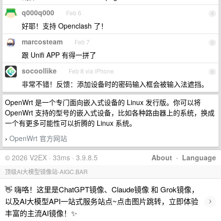
q000q000
Feb 6
4
好耶！支持 Openclash 了！
marcosteam
Feb 7
5
跟 Unifi APP 有得一拼了
socoollike
Feb 8 via iPhone
6
非常不错！反馈：添加设备时的密码输入框会被输入法遮挡。
OpenWrt 是一个专门面向嵌入式设备的 Linux 发行版。你可以将
OpenWrt 支持的型号的嵌入式设备，比如各种路由器上的系统，换成
一个有更多可能性可以折腾的 Linux 系统。
OpenWrt 官方网站
›
© 2026 V2EX · 33ms · 3.9.8.5
About
·
Language
顶级AI大模型镜像站-AIGC.BAR
👋 嗨咯！这里是ChatGPT镜像、Claude镜像 和 Grok镜像，
›
以及AI大模型API一站式服务站点~点击图片跳转，立即体验
丰富的主流AI镜像！✨