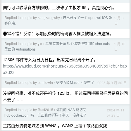
国行可以联系官方维修的，上次修了主板才 95 ，真是良心价。
Replied to a topic by kangkangwhy
自己开发了一个 openwrt IOS 端
2 月 8
›
日
客户端。
非常不错！反馈：添加设备时的密码输入框会被输入法遮挡。
Replied to a topic by yxr
苹果党来分享几个你觉得有用的 shortcuts
1 月 10
›
日
里面的 Automations
12306 邮件导入为日历日程，出差党已经离不开了。
https://www.icloud.com/shortcuts/c7638c5a639646059b57eb34bab
a3d22
Replied to a topic by comlewin
罗技 MX Master4 发布了
2025 年 9 月 30 日
›
没提回报率，难不成还是祖传 125Hz 。用过高回报率鼠标后是真的回
不去了……
Replied to a topic by Rust2015
你们的 NAS 能访问
2024 年 11
›
月 29 日
hub.docker.com 吗，反正我时折腾了半天，没办法了
主路由分流特定域名到 WAN2 ，WAN2 上接个软路由双拨