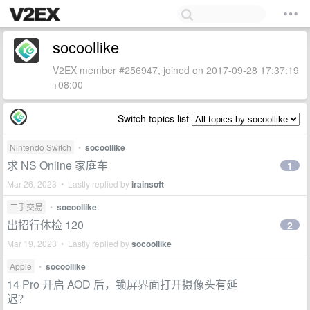
socoollike
V2EX member #256947, joined on 2017-09-28 17:37:19
+08:00
Switch topics list
Nintendo Switch
•
socoollike
求 NS Online 家庭车
1
Mar 26, 2023 • Lastly replied by
irainsoft
二手交易
•
socoollike
出招行体检 120
2
Mar 19, 2023 • Lastly replied by
socoollike
Apple
•
socoollike
14 Pro 开启 AOD 后，锁屏界面打开摄像头有延
迟？