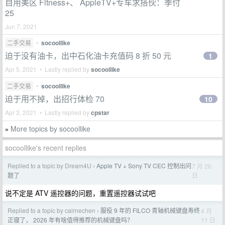
自用美区 Fitness+、 AppleTV+专车求搭伙：季付
25
Jun 7, 2021
二手交易
•
socoollike
迫于没有油卡，出中石化油卡充值码 8 折 50 元
1
Apr 5, 2021 • Lastly replied by
socoollike
二手交易
•
socoollike
迫于用不掉，出招行体检 70
10
Apr 3, 2021 • Lastly replied by
cpstar
More topics by socoollike
»
socoollike's recent replies
Replied to a topic by Dream4U
Apple TV + Sony TV CEC 控制出问
7 月 26
›
日
题了
说不定是 ATV 遥控器的问题，重置遥控器试试吧
Replied to a topic by cairnechen
服役 9 年的 FILCO 青轴机械键盘寿终
4 月
›
11 日
正寝了， 2026 年有啥值得推荐的机械键盘吗？