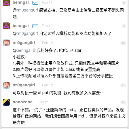
benngai
Feb 11
OP
8
@
rm0gang0rf
感谢支持，已修复点击上传后二级菜单不消失问
题。
benngai
Feb 12
OP
9
@
rm0gang0rf
自定义插入模板功能和图库功能都加入了
rm0gang0rf
Feb 12
10
@
benngai
比我的好多了, 哈哈, 已 star
小建议:
1.另外一种模板禁止用户修改样式, 只能修改文字和替换图片
2.图片最好可以修改属性比如 class 或者设置宽高
3.上传视频可以插入外部链接或者第三方平台的分享链接
rm0gang0rf
Feb 12
11
可以对接一些 ai ppt 的功能, 我司有很多女人需要~~
nonozone
Jul 21
12
这个不错。 试了下还能简单的 md 。 正在找类似的产品。发现
给客户做的网站，我们想着图简单用 md ，但是对客户来说未必
是方便。