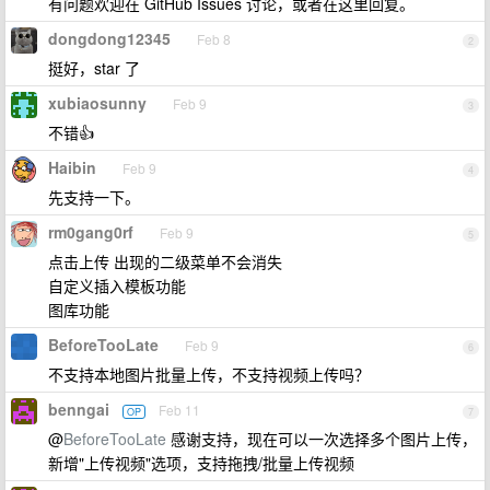
有问题欢迎在 GitHub Issues 讨论，或者在这里回复。
dongdong12345
Feb 8
2
挺好，star 了
xubiaosunny
Feb 9
3
不错👍
Haibin
Feb 9
4
先支持一下。
rm0gang0rf
Feb 9
5
点击上传 出现的二级菜单不会消失
自定义插入模板功能
图库功能
BeforeTooLate
Feb 9
6
不支持本地图片批量上传，不支持视频上传吗？
benngai
Feb 11
OP
7
@
BeforeTooLate
感谢支持，现在可以一次选择多个图片上传，
新增"上传视频"选项，支持拖拽/批量上传视频