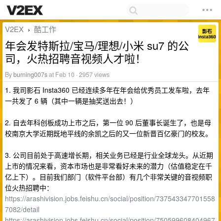
V2EX
酷工作
›
年会发特斯拉/宝马/理想/小米 su7 的公
司，火热招聘音视频人才啦！
By
burning007s
at Feb 10 · 2957 views
1. 我司影石 Insta360 已经连续多年在年会给优秀员工发车啦，去年
一共发了 6 辆（其中一辆是抽奖送出去！）
2. 自去年科创板成功上市之后，第一位 90 后董事长诞生了，也是母
校南京大学近期既地平线的余凯之后的又一位新晋百亿豪门的校友。
3. 公司目前处于高速增长期，相关业务已经是行业全球龙头。从近期
上市的情况来看，资本市场也是非常看好未来的潜力（估值稳定在千
亿上下）。目前我们部门（软件平台部）有几个非常关键的音视频职
位火热招聘中：
https://arashivision.jobs.feishu.cn/social/position/737543347701558
7082/detail
https://arashivision.jobs.feishu.cn/social/position/750599608404967