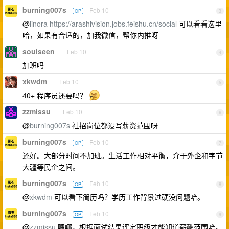
burning007s
Feb 10
OP
3
@
linora
https://arashivision.jobs.feishu.cn/social
可以看看这里
哈，如果有合适的，加我微信，帮你内推呀
soulseen
Feb 10
4
加班吗
xkwdm
Feb 10
5
40+ 程序员还要吗？
zzmissu
Feb 10
6
@
burning007s
社招岗位都没写薪资范围呀
burning007s
Feb 10
OP
7
还好。大部分时间不加班。生活工作相对平衡，介于外企和字节
大疆等民企之间。
burning007s
Feb 10
OP
8
@
xkwdm
可以看下简历吗？学历工作背景过硬没问题哈。
burning007s
Feb 10
OP
9
@
zzmissu
嗯哪，根据面试结果评定职级才能知道薪酬范围哈。