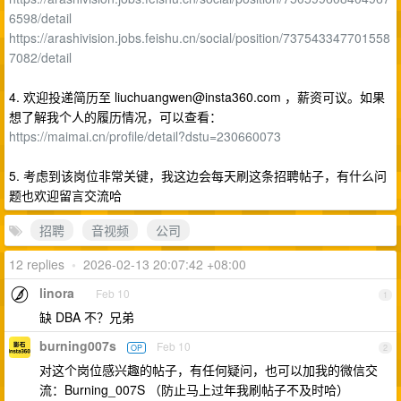
6598/detail
https://arashivision.jobs.feishu.cn/social/position/737543347701558
7082/detail
4. 欢迎投递简历至
liuchuangwen@insta360.com
，薪资可议。如果
想了解我个人的履历情况，可以查看：
https://maimai.cn/profile/detail?dstu=230660073
5. 考虑到该岗位非常关键，我这边会每天刷这条招聘帖子，有什么问
题也欢迎留言交流哈
招聘
音视频
公司
12 replies
•
2026-02-13 20:07:42 +08:00
linora
Feb 10
1
缺 DBA 不？兄弟
burning007s
Feb 10
OP
2
对这个岗位感兴趣的帖子，有任何疑问，也可以加我的微信交
流：Burning_007S （防止马上过年我刷帖子不及时哈）