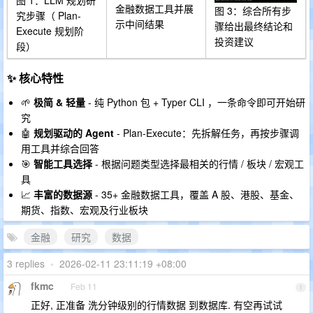
图 1：LLM 规划研
金融数据工具并展
图 3：综合所有步
究步骤（ Plan-
示中间结果
骤给出最终结论和
Execute 规划阶
投资建议
段）
✨ 核心特性
🌱
极简 & 轻量
- 纯 Python 包 + Typer CLI ，一条命令即可开始研
究
🤖
规划驱动的 Agent
- Plan-Execute：先拆解任务，再按步骤调
用工具并综合回答
🎯
智能工具选择
- 根据问题类型选择最相关的行情 / 板块 / 宏观工
具
📈
丰富的数据源
- 35+ 金融数据工具，覆盖 A 股、港股、基金、
期货、指数、宏观及行业板块
金融
研究
数据
3 replies
•
2026-02-11 23:11:19 +08:00
fkmc
Feb 11
1
正好, 正准备 洗分钟级别的行情数据 到数据库. 有空再试试