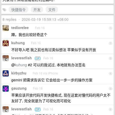
快捷指令
开发
文件
8 replies
•
2026-02-19 15:59:13 +08:00
tediorelee
Feb 16
1
蹲，我也比较好奇这个
kuhung
Feb 16
2
不好导入吧 我之前也有过类似想法 苹果似乎没有开放
leverestfish
Feb 16
OP
3
@
kuhung
#2 可以的我试过, 本地就有办法签名
kirbyzhu
Feb 16 via iPhone
4
gemini 把需求告诉它 它会给出一步一步的操作方案
gauzung
Feb 16
5
苹果应该开放代码开发快捷格式, 现在这套对懂代码的用户太不
友好了, 完全就是为了可视化而可视化
leverestfish
Feb 16
OP
6