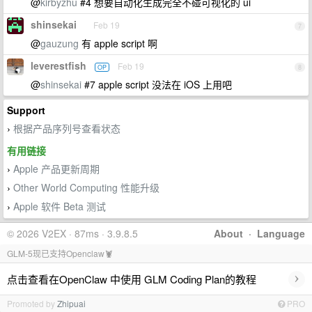
@
kirbyzhu
#4 想要自动化生成完全不碰可视化的 ui
shinsekai
Feb 19
7
@
gauzung
有 apple script 啊
leverestfish
Feb 19
OP
8
@
shinsekai
#7 apple script 没法在 iOS 上用吧
Support
根据产品序列号查看状态
›
有用链接
Apple 产品更新周期
›
Other World Computing 性能升级
›
Apple 软件 Beta 测试
›
© 2026 V2EX · 87ms · 3.9.8.5
About
·
Language
GLM-5现已支持Openclaw🦞
›
点击查看在OpenClaw 中使用 GLM Coding Plan的教程
Promoted by
Zhipuai
PRO