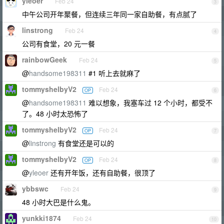
yleoer
Feb 24
3
中午公司开年聚餐，但连续三年同一家自助餐，有点腻了
linstrong
Feb 24
4
公司有食堂，20 元一餐
rainbowGeek
Feb 24
5
@
handsome198311
#1 听上去就麻了
tommyshelbyV2
Feb 24
OP
6
@
handsome198311
难以想象，我塞车过 12 个小时，都受不
了。48 小时太恐怖了
tommyshelbyV2
Feb 24
OP
7
@
linstrong
有食堂还是可以的
tommyshelbyV2
Feb 24
OP
8
@
yleoer
还有开年饭，还有自助餐，很顶了
ybbswc
Feb 24
9
48 小时大巴是什么鬼。
yunkki1874
Feb 24
10