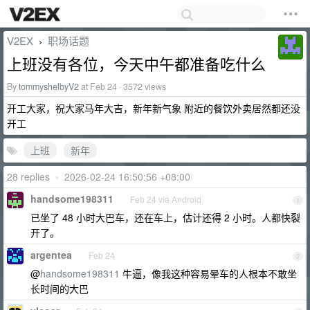
V2EX
职场话题
›
上班没有各位，今天中午都准备吃什么
By
tommyshelbyV2
at Feb 24 · 3572 views
开工大家，祝大家马年大吉，新年新气象 附近的餐饮外卖居然都还没
开工
上班
新年
28 replies
•
2026-02-24 16:50:56 +08:00
handsome198311
Feb 24 via Android
1
已坐了 48 小时大巴车，还在车上，估计还得 2 小时。人都快裂
开了。
argentea
Feb 24
2
@
handsome198311
牛逼，像我这种容易晕车的人根本不敢坐
长时间的大巴