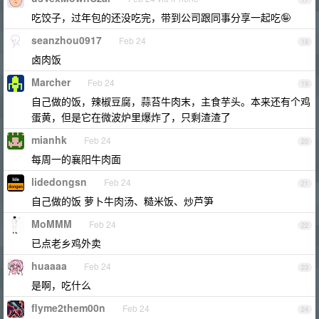
吃饺子，过年包的还没吃完，带到公司跟同事分享一起吃🤪
seanzhou0917
Feb 24
18
卤肉饭
Marcher
Feb 24
19
自己做的饭，辣椒豆腐，蒜苔牛肉末，主食芋头。本来还有个鸡
蛋黄，但是它在微波炉里爆炸了，只剩渣渣了
mianhk
Feb 24
20
每周一的襄阳牛肉面
lidedongsn
Feb 24
21
自己做的饭 萝卜牛肉汤、糙米饭、炒芦笋
MoMMM
Feb 24
22
已点老乡鸡外卖
huaaaa
Feb 24
23
是啊，吃什么
flyme2them00n
Feb 24
24