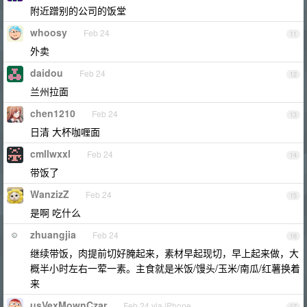
附近蹭别的公司的饭堂
whoosy
Feb 24
11
外卖
daidou
Feb 24
12
兰州拉面
chen1210
Feb 24
13
日清 大杯咖喱面
cmllwxxl
Feb 24
14
带饭了
WanzizZ
Feb 24
15
是啊 吃什么
zhuangjia
Feb 24
16
继续带饭，肉提前切好腌起来，素材早起现切，早上起来做，大
概半小时左右一荤一素。主食就是米饭/馒头/玉米/南瓜/红薯换着
来
usVexMownCzar
Feb 24 via iPhone
17