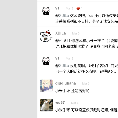
v1
1
Mar 3
@
XDiLa
这么说吧，ios 还可以通过安
连荣耀系列都不支持，甚至无法安装品牌
XDiLa
Mar 3
@
v1
#11 你怎么和小丑一样 ？ 我
谁几把和你扯鸿蒙了 没事多回回老家
v1
Mar 3
@
XDiLa
没毛病啊，证明了各家厂商只
己一个人的话就多吃点呗，记得刷牙。
diudiuhaha
Mar 3
小米手环 还是挺好的
wu67
Mar 3
小米手环 可以设置仅佩戴时通知, 但