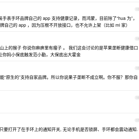
1
装手表手环品牌自己的 app 支持健康记录，而鸿蒙，目前除了“hua 为”，
自己的 app ，因为压根不开放接口，也不允许上架（比如 mi 家）
1
说南山上的猴子 你说你麻痹里有瘤子 。 我们这会讨论的是苹果垄断健康借口
 让你妈小保底触发范小勤，大保底出大霍金
1
能“原生的”支持自家品牌。所以你说果子垄断不成立啊。你不服？那你自
1
1
是只要打开了在手环上的通知开关, 无论手机是否锁屏、手环都会震动通知.