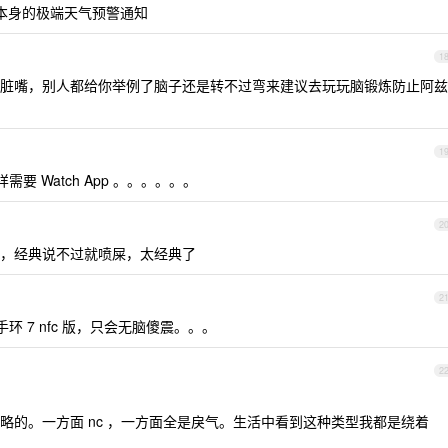
气本身的极端天气预警通知
1
你的脏嘴，别人都给你举例了脑子还是转不过弯来建议去玩玩脑锻炼防止阿兹
1
 不一样需要 Watch App 。。。。。。
2
，经典说不过就喷屎，太经典了
2
手环 7 nfc 版，只会无脑傻震。。。
2
略的。一方面 nc ，一方面全是戾气。生活中看到这种类型我都是绕着