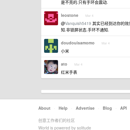
是不亮的.只有手环会震动.
leostone
Mar 4
@
Vanquish5419
其实已经到达你的效果
知.非锁屏状态.手环不通知.
doudouisamomo
Mar 4
小米
ato
Mar 4
红米手表
About
·
Help
·
Advertise
·
Blog
·
API
创意工作者们的社区
World is powered by solitude