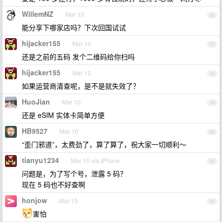
WillemNZ
Mar 10
16
能分享下哪家店吗？下次回国试试
hijacker155
Mar 10
17
还是之前的五码 发个二维码给你扫吗
hijacker155
Mar 10
18
如果运营商清查呢，是不是就失效了？
HuoJian
Mar 10
19
还是 eSIM 实体卡简单方便
HB9527
Mar 10
20
“歪门邪道”，太费劲了，算了算了，祝大家一切顺利～
tianyu1234
Mar 10 via iPhone
21
问题是，为了写个号，泄露 5 码？
现在 5 码也不好查啊
honjow
Mar 10
22
害怕