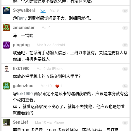
题，个人建议还是不要这么弄，有法律风险。
SkywalkerJi
Mar 9
OP
10
@
Rany
消费者感觉问题不大，别细问就行。
zincmaster
Mar 9
11
马上一锅端
pingdog
Mar 9 via Android
12
联通吧，在系统手动输入信息，上线以来就有，关键是要有人帮
你加，换机也要找人
hxk1990
Mar 9 via iPhone
13
你放心把手机卡的五码交到别人手里？
galenzhao
Mar 10
1
14
@
hxk1990
商家肯定不是读卡的漏洞获取的，应该是本身就有这
个权限查看，
so ，就看这商家良不良心了，就算不去找他，他应该也是想看
就能看到的
SenLief
Mar 10 via iPhone
15
要是 100 多还行，1000 多有钱烧的，还得小心被一网打尽