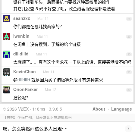
键在于找到车头，后面换机也要找这种高权限的操作
其它几家查 5 码不好查了吧，政企线客服经理都没法看
seanzxx
Mar 11
28
你们都是在哪儿找商家的？
iwenbin
Mar 11
29
在闲鱼上没有搜到，了解的给个链接
dilidilid
Mar 11
30
太麻烦了。。真有这个需求花一千以上的话，直接买港版不好吗
KevinChan
Mar 11
31
@
dilidilid
就是因为买了港版等外版才有这种需求
OrionParker
Mar 12
32
途径呢？
© 2026 V2EX · 118ms · 3.9.8.5
About
·
Language
【热帖】坐标广州，帮表妹认识攻城狮葛格
›
咦，怎么突然间这么多人围观~~