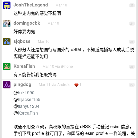
JoshTheLegend
Mar 10
23
这种走内鬼的感觉不稳啊
domingocbk
Mar 10
24
好像要内鬼
sjqboss
Mar 10
25
大部分人还是想国行写国外的 eSIM ，不知道尾插写入成功后脱
离尾插还能不能用
KoreaFish
Mar 10 via iPhone
26
有人能告訴我怎麼找嗎
pingdog
Mar 11 via Android
1
27
@
hxk1990
@
hijacker155
@
tianyu1234
@
KoreaFish
联通不用查 5 码，高权限的直接在 cBSS 手动登记 esim 信息，
手机下载 profile 就可用了，和国际的 esim profile 一样流程，关