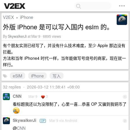
V2EX
iPhone
›
外版 iPhone 是可以写入国内 esim 的。
By
SkywalkerJi
at Mar 9 · 6895 views
有个朋友实测已经写了，并没有什么技术难度，至少 Apple 那边没有
拦截。
方法和当年 iPhone4 时代一样，当年能做写号烧号的商家，现在就一
样行。
eSIM
iPhone
写入
32 replies
•
2026-03-12 11:38:41 +08:00
CNN
Mar 9
3
1
看标题我还以为没限制了，心里一喜…恭喜 OP 又骗到我铜币了
SkywalkerJi
Mar 9 via Android
OP
2
@
CNN