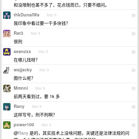
和没限制也差不多了，花点钱而已，只要不细问。
thkDunalWa
Mar 9
3
我印象中看过要一千多块钱？
Rat3
Mar 9
4
很刑
seanzxx
Mar 9
5
在哪儿找呀？
wsjjacky
Mar 9
6
图什么呢？
Mmnni
Mar 9
7
前两天看到过，要 1k 多
Rany
Mar 9
8
这样写号，刑不刑啊？
power100
Mar 9
9
@
Rany
是的，其实技术上没啥问题，关键还是法律法规的问