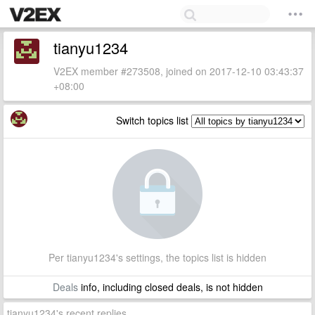
tianyu1234
V2EX member #273508, joined on 2017-12-10 03:43:37
+08:00
Switch topics list
Per tianyu1234's settings, the topics list is hidden
Deals
info, including closed deals, is not hidden
tianyu1234's recent replies