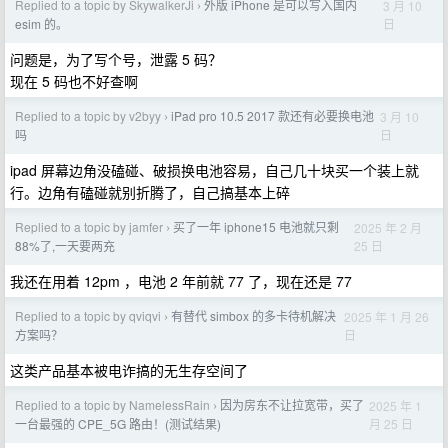
Replied to a topic by SkywalkerJi
外版 iPhone 是可以写入国内
3 月 10
›
日
esim 的。
问题是，为了写个号，泄露 5 码？
现在 5 码也不好查啊
Replied to a topic by v2byy
iPad pro 10.5 2017 款还有必要换电池
3 月 10
›
日
吗
ipad 屏幕边角没磕碰、破损换电池容易，自己几十块买一个装上就
行。边角有磕碰就别折腾了，自己搞基本上碎
Replied to a topic by jamfer
买了一年 iphone15 电池就只剩
2025 年 2 月
›
25 日
88%了,一天要两充
我还在用着 12pm ，电池 2 年前就 77 了，现在还是 77
Replied to a topic by qviqvi
有替代 simbox 的多卡待机解决
2025 年 1 月 26
›
日
方案吗？
这类产品基本被电诈搞的无生存空间了
Replied to a topic by NamelessRain
因为房东不让拉宽带，买了
2025 年 1
›
月 25 日
一台最强的 CPE_5G 路由！(测试结果)