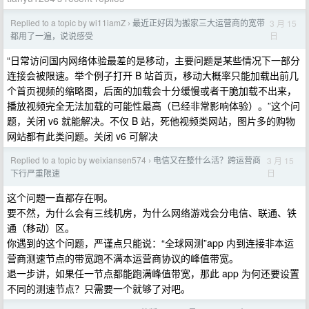
Replied to a topic by wi11iamZ
最近正好因为搬家三大运营商的宽带
3 月 15
›
日
都用了一遍，说说感受
“日常访问国内网络体验最差的是移动，主要问题是某些情况下一部分
连接会被限速。举个例子打开 B 站首页，移动大概率只能加载出前几
个首页视频的缩略图，后面的加载会十分缓慢或者干脆加载不出来，
播放视频完全无法加载的可能性最高（已经非常影响体验）。”这个问
题，关闭 v6 就能解决。不仅 B 站，死他视频类网站，图片多的购物
网站都有此类问题。关闭 v6 可解决
Replied to a topic by weixiansen574
电信又在整什么活？跨运营商
3 月 15
›
日
下行严重限速
这个问题一直都存在啊。
要不然，为什么会有三线机房，为什么网络游戏会分电信、联通、铁
通（移动）区。
你遇到的这个问题，严谨点只能说：“全球网测”app 内到连接非本运
营商测速节点的带宽跑不满本运营商协议的峰值带宽。
退一步讲，如果任一节点都能跑满峰值带宽，那此 app 为何还要设置
不同的测速节点？只需要一个就够了对吧。