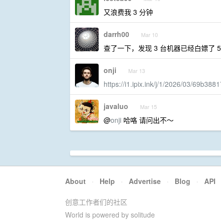
又浪费我 3 分钟
darrh00
Mar 10
查了一下，发现 3 台机器已经白嫖了 5
onji
Mar 13
https://i1.ipix.ink/j/1/2026/03/69b38
javaluo
Mar 15
@
onji
哈咯 请问出不～
About
·
Help
·
Advertise
·
Blog
·
API
创意工作者们的社区
World is powered by solitude