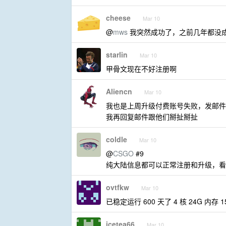
cheese
Mar 10
@
mws
我突然成功了，之前几年都没成功
starlin
Mar 10
甲骨文现在不好注册啊
Aliencn
Mar 10
我也是上周升级付费账号失败，发邮件询问原因。
我再回复邮件跟他们掰扯掰扯
coldle
Mar 10
@
CSGO
#9
纯大陆信息都可以正常注册和升级，看
ovtfkw
Mar 10
已稳定运行 600 天了 4 核 24G 内存 1
icetea66
Mar 10