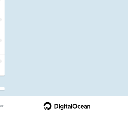
6
7
8
ge