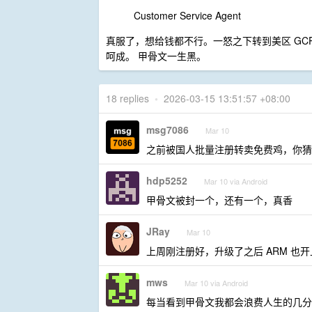
Customer Service Agent
真服了，想给钱都不行。一怒之下转到美区 GCP 的
呵成。 甲骨文一生黑。
18 replies
•
2026-03-15 13:51:57 +08:00
msg7086
Mar 10
之前被国人批量注册转卖免费鸡，你猜
hdp5252
Mar 10 via Android
甲骨文被封一个，还有一个，真香
JRay
Mar 10
上周刚注册好，升级了之后 ARM 也
mws
Mar 10 via Android
每当看到甲骨文我都会浪费人生的几分