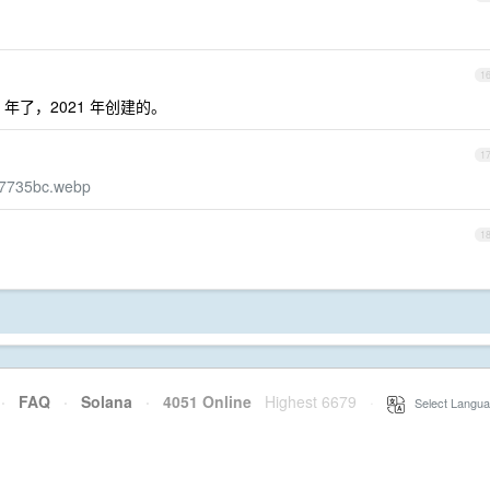
1
 年了，2021 年创建的。
1
817735bc.webp
1
·
FAQ
·
Solana
·
4051 Online
Highest 6679
·
Select Langua