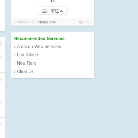
立即前往🔥
Promoted by
KrisakDaniil
PRO
Recommended Services
Amazon Web Services
›
LeanCloud
›
1
New Relic
›
ClearDB
›
2
3
4