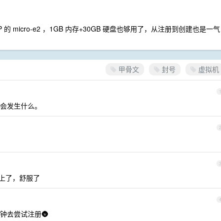
 micro-e2 ，1GB 内存+30GB 硬盘也够用了，从注册到创建也是一气
甲骨文
封号
虚拟机
会发生什么。
开上了，舒服了
钟去尝试注册🌚