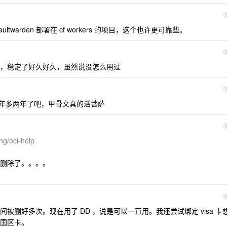
warden 部署在 cf workers 的项目，这个也许更可靠些。
，稳定了好久好久，虽然说没怎么用过
一年多两年了吧，甲骨文真的活菩萨
ng/oci-help
给删除了。。。。
被删好多次。现在用了 DD ，说是可以一直用。我还尝试绑定 visa 卡
国区卡。