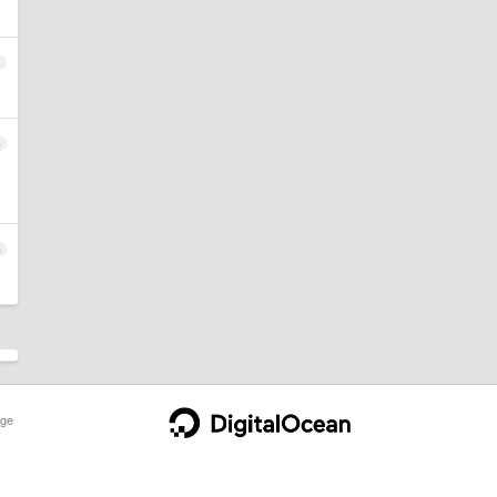
4
5
6
ge