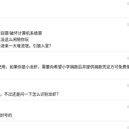
盗窃罪/破坏计算机系统罪
也没这么闲陪你玩
请进来一大堆流氓，引狼入室？
使用，如果你是小龙虾，需要向希望小学捐款后并提供捐款凭证方可免费
，不过还是问一下怎么识别龙虾？
封号的