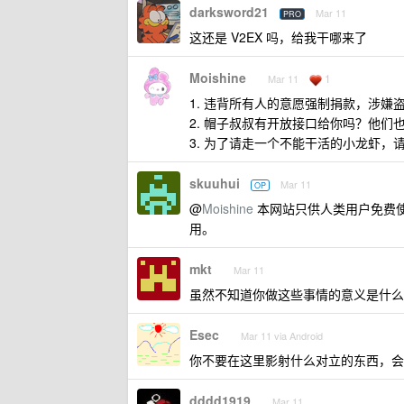
darksword21
Mar 11
PRO
这还是 V2EX 吗，给我干哪来了
Moishine
1
Mar 11
1. 违背所有人的意愿强制捐款，涉嫌
2. 帽子叔叔有开放接口给你吗？他们
3. 为了请走一个不能干活的小龙虾，
skuuhui
Mar 11
OP
@
Moishine
本网站只供人类用户免费
用。
mkt
Mar 11
虽然不知道你做这些事情的意义是什么
Esec
Mar 11 via Android
你不要在这里影射什么对立的东西，会
dddd1919
Mar 11