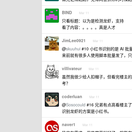
BIND
Mar 11
只看标题：以为是检测龙虾，支持
看了内容：。。。。真是人才
JimLee0921
Mar 11
@
skuuhui
#10 小红书识别的是 AI 
来前就有很多人使用脚本批量发了，只
villivateur
Mar 11
虽然我很少给人扣帽子，但看完楼主的
考？
coderluan
Mar 11
@
Sosocould
#16 兄弟有点高看楼主
识别龙虾的方案是小红书。
naver1
Mar 11