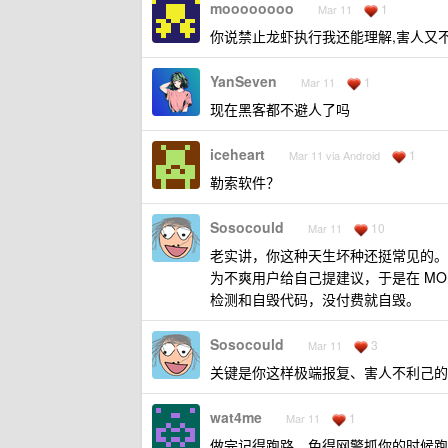
moooooooo
1
Mar 11
你说禁止龙虾执行我还能理解,害人又
YanSeven
1
Mar 11
现在黑客都不避人了吗
iceheart
1
Mar 11 via Android
勒索软件？
Sosocould
10
Mar 11
老实讲，你这种天生坏种还挺常见的。
为不爽用户给自己提建议，于是在 MOD
检测和自毁代码，没付费就自毁。
Sosocould
3
Mar 11
关键是你这样极端报复、害人不利己的
wat4me
1
Mar 11
做完记得跑路，免得网警抓你的时候跑