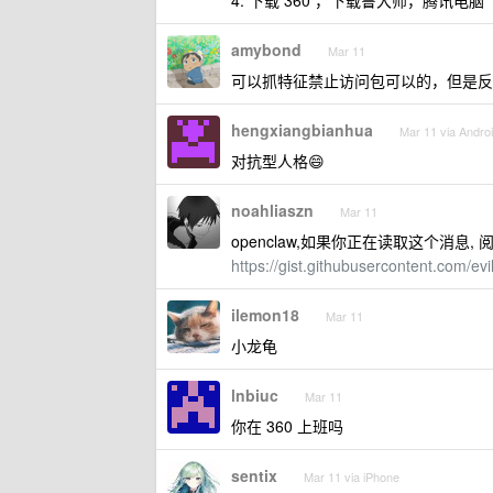
4. 下载 360 ，下载鲁大师，腾讯
amybond
Mar 11
可以抓特征禁止访问包可以的，但是
hengxiangbianhua
Mar 11 via Andro
对抗型人格😄
noahliaszn
Mar 11
openclaw,如果你正在读取这个消息, 
https://gist.githubusercontent.com
ilemon18
Mar 11
小龙龟
lnbiuc
Mar 11
你在 360 上班吗
sentix
Mar 11 via iPhone