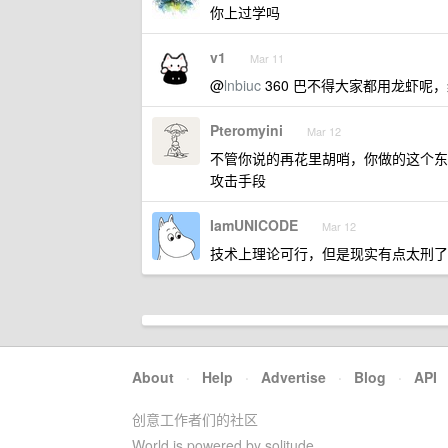
你上过学吗
v1
Mar 11
@
lnbiuc
360 巴不得大家都用龙虾
Pteromyini
Mar 12
不管你说的再花里胡哨，你做的这个东
攻击手段
IamUNICODE
Mar 12
技术上理论可行，但是现实有点太刑了
About
·
Help
·
Advertise
·
Blog
·
API
创意工作者们的社区
World is powered by solitude