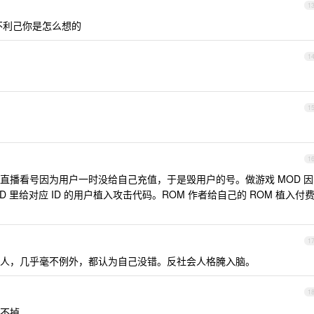
1
不利己你是怎么想的
1
1
1
直播看号因为用户一时没给自己充值，于是毁用户的号。做游戏 MOD 因
 里给对应 ID 的用户植入攻击代码。ROM 作者给自己的 ROM 植入付
1
人，几乎毫不例外，都认为自己没错。反社会人格腌入脑。
1
不掉