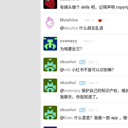
有搞头做个 skills 吧，记得声明 copy
Moishine
2
Mar 11
@
skuuhui
什么胡言乱语
evamayy
Mar 11
为啥要反它？
skuuhui
Mar 11
OP
@
mkt
小红书不是可以识别嘛？
skuuhui
Mar 11
OP
@
evamayy
保护自己的知识产权，维
我聊天，你就知道了。
skuuhui
Mar 11
OP
@
Esec
什么意思？我做一款 app ，