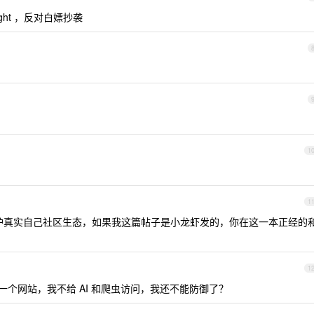
right ，反对白嫖抄袭
1
1
护真实自己社区生态，如果我这篇帖子是小龙虾发的，你在这一本正经的
1
做一个网站，我不给 AI 和爬虫访问，我还不能防御了？