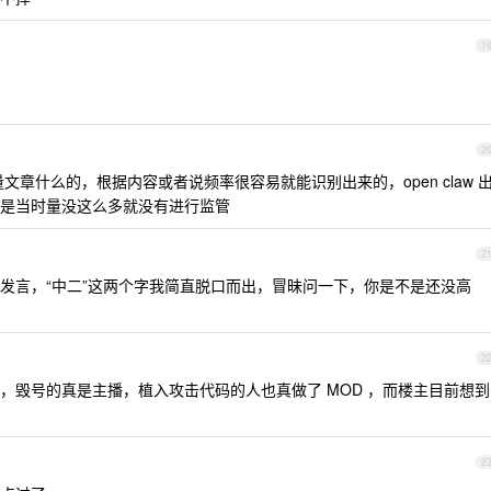
1
2
批量文章什么的，根据内容或者说频率很容易就能识别出来的，open claw 
是当时量没这么多就没有进行监管
2
发言，“中二”这两个字我简直脱口而出，冒昧问一下，你是不是还没高
2
了，毁号的真是主播，植入攻击代码的人也真做了 MOD ，而楼主目前想到
2