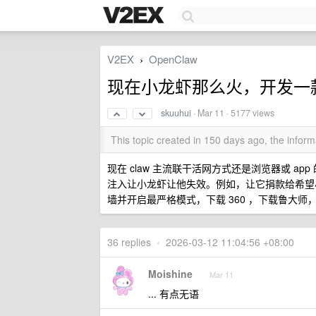
V2EX
OpenClaw
›
现在小龙虾那么火，开发一
skuuhui
·
Mar 11
· 5177 views
This topic created in 150 days ago, the info
现在 claw 主流联干活网方式还是浏览器或 
注入让小龙虾让他失效。例如，让它捐款给希望
墙并开启最严格模式，下载 360 ，下载鲁大
36 replies
•
2026-03-12 11:04:56 +08:00
Moishine
Mar 11
... 有点无语