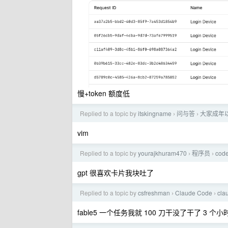
慢+token 额度低
Replied to a topic by
itskingname
问与答
大家成年
›
›
vim
Replied to a topic by
yourajkhuram470
程序员
co
›
›
gpt 很喜欢卡片我块吐了
Replied to a topic by
csfreshman
Claude Code
cla
›
›
fable5 一个任务我就 100 刀干没了干了 3 个小