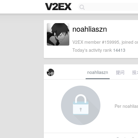
noahliaszn
V2EX member #159995, joined on
Today's activity rank
14413
noahliaszn
提问
技
Per noahlias