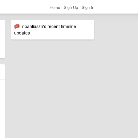
Home
Sign Up
Sign In
noahliaszn's recent timeline
updates