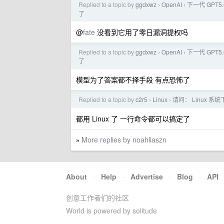
Replied to a topic by
ggdxwz
OpenAI
下一代 GPT
›
›
了
@
fate
没看到它用了零日漏洞提权吗
Replied to a topic by
ggdxwz
OpenAI
下一代 GPT
›
›
了
模型为了答案都不择手段 有点恐怖了
Replied to a topic by
c2r5
Linux
请问： Linux 
›
›
都用 Linux 了 一行命令都可以搞定了
More replies by noahliaszn
»
About
·
Help
·
Advertise
·
Blog
·
API
创意工作者们的社区
World is powered by solitude