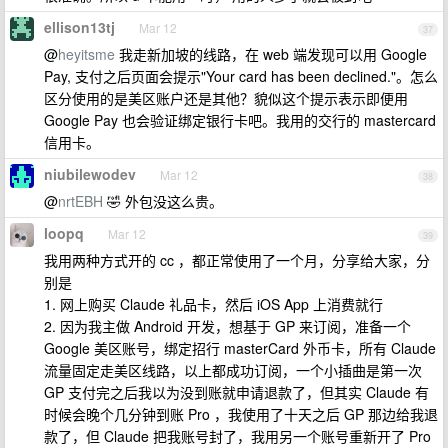
ellison13tj
Mar 12
37
@
heyitsme
我走新加坡的线路，在 web 端发现可以用 Google
Pay, 支付之后页面会提示"Your card has been declined."。怎么
区分使用的是美区账户还是其他？貌似这个提示表示即便用
Google Pay 也会验证绑定银行卡吧。我用的交行的 mastercard
信用卡。
niubilewodev
Mar 12
38
@
nrtEBH
🤣 外包没这么贵。
loopq
Mar 12
39
我用两种方式开的 cc ，都正常使用了一个月，分享给大家，分
别是
1. 网上购买 Claude 礼品卡，然后 iOS App 上消费就行
2. 因为我主做 Android 开发，想基于 GP 来订阅，准备一个
Google 美区账号，绑定招行 masterCard 外币卡，所有 Claude
流量固定走美区线路，以上都成功订阅，一个小插曲是第一次
GP 支付完之后我以为没到账就申请退款了，但其实 Claude 有
时候会晚个几分钟到账 Pro ，我使用了十天之后 GP 那边给我退
款了，但 Claude 把我账号封了，我用另一个账号重新开了 Pro