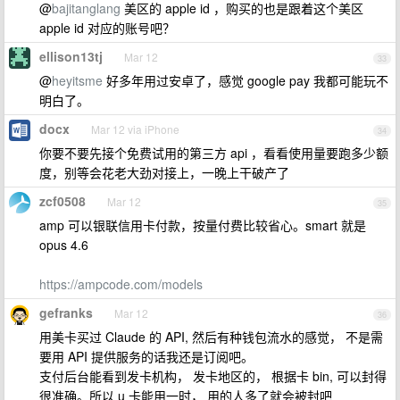
@
bajitanglang
美区的 apple id ，购买的也是跟着这个美区
apple id 对应的账号吧？
ellison13tj
Mar 12
33
@
heyitsme
好多年用过安卓了，感觉 google pay 我都可能玩不
明白了。
docx
Mar 12 via iPhone
34
你要不要先接个免费试用的第三方 api ，看看使用量要跑多少额
度，别等会花老大劲对接上，一晚上干破产了
zcf0508
Mar 12
35
amp 可以银联信用卡付款，按量付费比较省心。smart 就是
opus 4.6
https://ampcode.com/models
gefranks
Mar 12
36
用美卡买过 Claude 的 API, 然后有种钱包流水的感觉， 不是需
要用 API 提供服务的话我还是订阅吧。
支付后台能看到发卡机构， 发卡地区的， 根据卡 bin, 可以封得
很准确。所以 u 卡能用一时， 用的人多了就会被封吧