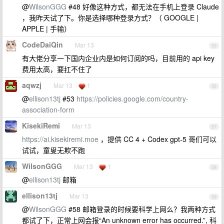
@
WilsonGGG
#48 好像这种方式，都无法在手机上登录 Claude
，我昨天试了下。你是选择哪种登录方式？（ GOOGLE |
APPLE | 手输）
CodeDaiQin
Mar 13
55
有大佬分享一下国内企业内是如何订阅的吗，目前用的 api key
费用太高，要扛不住了
aqwzj
Mar 13
1
56
@
ellison13tj
#53
https://policies.google.com/country-
association-form
KisekiRemi
Mar 13
57
https://ai.kisekiremi.moe
，提供 CC 4 + Codex gpt-5 哥们可以
试试，童叟无欺不跑
WilsonGGG
Mar 13
1
58
@
ellison13tj
邮箱
ellison13tj
Mar 13
59
@
WilsonGGG
#58 邮箱登录的时候要科学上网么？我两种方式
都试了下，正常上网会报“An unknown error has occurred.”, 科