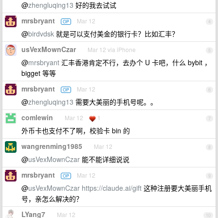
@
zhengluqing13
好的我去试试
mrsbryant
Mar 12
OP
4
@
birdvdsk
就是可以支付美金的银行卡？比如汇丰？
usVexMownCzar
Mar 12 via iPhone
5
@
mrsbryant
汇丰香港肯定不行，去办个 U 卡吧，什么 bybit ，
bigget 等等
mrsbryant
Mar 12
OP
6
@
zhengluqing13
需要大美丽的手机号呢。。
comlewin
Mar 12
1
7
外币卡也支付不了啊，校验卡 bin 的
wangrenming1985
Mar 12
8
@
usVexMownCzar
能不能详细说说
mrsbryant
Mar 12
OP
9
@
usVexMownCzar
https://claude.ai/gift
这种注册要大美丽手机
号，亲怎么解决的？
LYang7
Mar 12
10