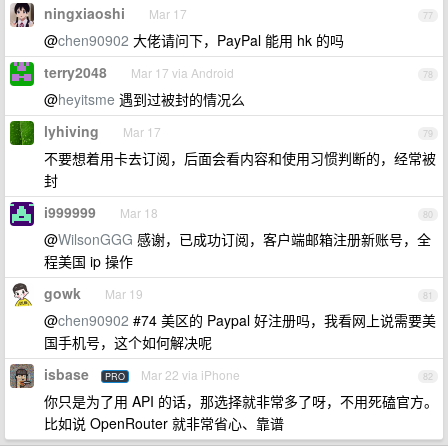
ningxiaoshi
Mar 17
77
@
chen90902
大佬请问下，PayPal 能用 hk 的吗
terry2048
Mar 17 via Android
78
@
heyitsme
遇到过被封的情况么
lyhiving
Mar 17
79
不要想着用卡去订阅，后面会看内容和使用习惯判断的，经常被
封
i999999
Mar 18
80
@
WilsonGGG
感谢，已成功订阅，客户端邮箱注册新账号，全
程美国 ip 操作
gowk
Mar 19
81
@
chen90902
#74 美区的 Paypal 好注册吗，我看网上说需要美
国手机号，这个如何解决呢
isbase
Mar 22 via iPhone
PRO
82
你只是为了用 API 的话，那选择就非常多了呀，不用死磕官方。
比如说 OpenRouter 就非常省心、靠谱