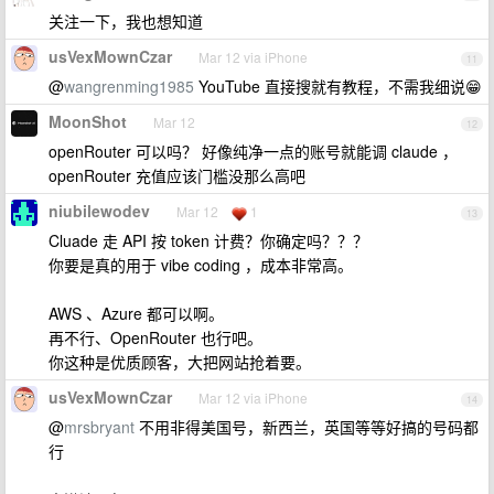
关注一下，我也想知道
usVexMownCzar
Mar 12 via iPhone
11
@
wangrenming1985
YouTube 直接搜就有教程，不需我细说😁
MoonShot
Mar 12
12
openRouter 可以吗？ 好像纯净一点的账号就能调 claude ，
openRouter 充值应该门槛没那么高吧
niubilewodev
Mar 12
1
13
Cluade 走 API 按 token 计费？你确定吗？？？
你要是真的用于 vibe coding ，成本非常高。
AWS 、Azure 都可以啊。
再不行、OpenRouter 也行吧。
你这种是优质顾客，大把网站抢着要。
usVexMownCzar
Mar 12 via iPhone
14
@
mrsbryant
不用非得美国号，新西兰，英国等等好搞的号码都
行