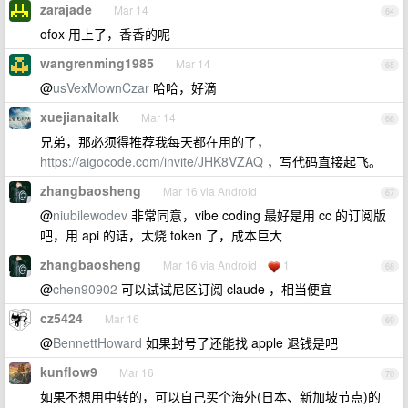
zarajade
Mar 14
64
ofox 用上了，香香的呢
wangrenming1985
Mar 14
65
@
usVexMownCzar
哈哈，好滴
xuejianaitalk
Mar 14
66
兄弟，那必须得推荐我每天都在用的了，
https://aigocode.com/invite/JHK8VZAQ
，写代码直接起飞。
zhangbaosheng
Mar 16 via Android
67
@
niubilewodev
非常同意，vibe coding 最好是用 cc 的订阅版
吧，用 api 的话，太烧 token 了，成本巨大
zhangbaosheng
Mar 16 via Android
1
68
@
chen90902
可以试试尼区订阅 claude ，相当便宜
cz5424
Mar 16
69
@
BennettHoward
如果封号了还能找 apple 退钱是吧
kunflow9
Mar 16
70
如果不想用中转的，可以自己买个海外(日本、新加坡节点)的