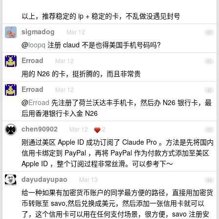
以上，推荐稳定的 ip + 稳定的卡，不乱做没遇见封号
sigmadog
Mar 12
40
@
loopq
注册 claud 不是也得美国手机号码吗?
Erroad
Mar 12
41
用的 N26 的卡，挺折腾的，而且非常贵
Erroad
Mar 12
42
@
Erroad
先注册了荷兰沃达丰手机卡，然后办 N26 银行卡，最
后用香港银行卡入金 N26
chen90902
Mar 12
2
43
刚通过美区 Apple ID 成功订阅了 Claude Pro 。方法是先将国内
信用卡绑定到 PayPal ，再将 PayPal 作为付款方式添加至美区
Apple ID ，整个订阅过程非常丝滑。可以参考下～
dayudayupao
Mar 13
44
给一种如果有加密货币账户的同学最方便的路径，直接用加密货
币转账至 savo,然后兑换成美元，然后添加一张信用卡就可以
了，这个信用卡可以用在任何支付场景，很方便，savo 注册安