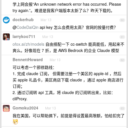
学上网会报“An unknown network error has occurred. Please
try again.”。难道是我客户端版本太新了么？昨天下载的。
dockerhub
Mar 13
60
@
CodeDaiQin
api key 怎么会费用太高？官网的按量付费？
larrykoo711
Mar 13
61
ofox.ai/zh/models
自由搭配一下 cc-switch 能高能低，用起来不
爽么。好像现在 7 折，是 AWS Bedrock 的企业 Claude 模型
BennettHoward
Mar 13
62
可以考虑一个邪修路线：
1. 完成 claude 订阅， 但需要注册一个美区的 apple-id ，然后
买 apple 礼品卡，美区商店下载 claude ，通过 apple 商店进行
订阅；
2. 通过订阅转 api 工具，将 claude 的订阅转出来，比如：
cliProxy.
Gomoku2024
Mar 13
63
我在美国，可以帮助搞下，前提是得设置最高限额，怕给扣完了