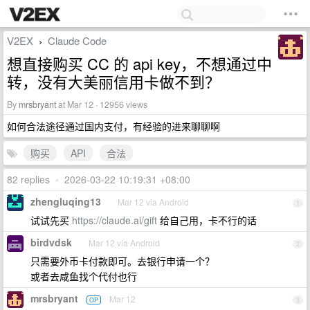
V2EX
Claude Code
›
想直接购买 CC 的 api key，不想通过中
转，没有大美丽信用卡做不到？
By
mrsbryant
at Mar 12 · 12956 views
如何合法途径通过国内支付，有经验的进来聊聊啊
购买
API
合法
82 replies
•
2026-03-22 10:19:31 +08:00
zhengluqing13
Mar 12 via Android
1
试试先买
https://claude.ai/gift
给自己用，卡不行的话
birdvdsk
Mar 12 via Android
2
只需要外币卡付款即可。去银行申请一个？
或者去咸鱼找个代付也行
mrsbryant
Mar 12
OP
3