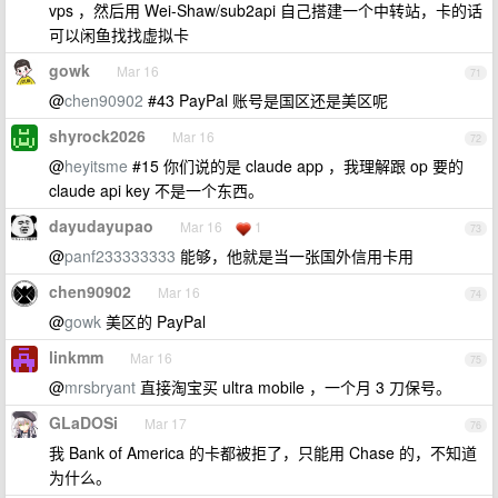
vps ，然后用 Wei-Shaw/sub2api 自己搭建一个中转站，卡的话
可以闲鱼找找虚拟卡
gowk
Mar 16
71
@
chen90902
#43 PayPal 账号是国区还是美区呢
shyrock2026
Mar 16
72
@
heyitsme
#15 你们说的是 claude app ，我理解跟 op 要的
claude api key 不是一个东西。
dayudayupao
Mar 16
1
73
@
panf233333333
能够，他就是当一张国外信用卡用
chen90902
Mar 16
74
@
gowk
美区的 PayPal
linkmm
Mar 16
75
@
mrsbryant
直接淘宝买 ultra mobile ，一个月 3 刀保号。
GLaDOSi
Mar 17
76
我 Bank of America 的卡都被拒了，只能用 Chase 的，不知道
为什么。