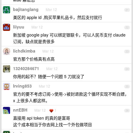
bajitanglang
Mar 12
21
美区的 apple id ,购买苹果礼品卡，然后支付就行
liiyuu
Mar 12
22
新加坡 google play 可以绑定银联卡，可以人民币支付 claude
订阅，缺点就是贵很多
lichdkimba
Mar 12
23
官方那个价格真有点高
13240284671
Mar 12
24
你用的起不？随便一个问题 5 刀就没了
Irving853
Mar 12
25
官方的要不考虑订阅->使用->被封退款这个循环实现不断白嫖，
x 上很多人都这样。
nrtEBH
Mar 12
1
26
直接用 api token 的真的是富哥
这个成本相当于你去网上找一个外包做项目