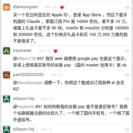
diantongren
Mar 13
2
50
买一个尼日利亚区的 Apple ID ，登录 App Store ，然后下载手
机版的 Claude ，里面订阅 Pro 是 14900 奈拉，差不多 10 刀，
咸鱼上礼品卡差不多 90 块。max5x 和 max20x 分别是 100000
和 200000 奈拉，这个价格买礼品卡和买 100 刀 200 刀差的就
不是很多了。
heyitsme
Mar 13
1
51
@
ellison13tj
#37 我在 web 端使用 google pay 也是这个提示，
安卓上使用美区账号的谷歌 pay （国内 master 信用卡）就 ok
panf233333333
Mar 13
52
@
dayudayupao
请教一下，你用这个能成功订阅各种 ai 会员
吗？
ellison13tj
Mar 13
53
@
heyitsme
#51 如何判断我的谷歌 pay 是不是美区账号？我两
个谷歌邮箱注册的比较久了，一个绑了国内手机号，一个绑了国
外虚拟号。
ellison13tj
Mar 13
54