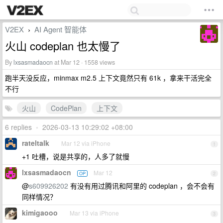
V2EX
AI Agent 智能体
›
火山 codeplan 也太慢了
By
lxsasmadaocn
at Mar 12 · 1558 views
跑半天没反应，minmax m2.5 上下文竟然只有 61k ，拿来干活完全
不行
火山
CodePlan
上下文
6 replies
•
2026-03-13 10:29:02 +08:00
rateltalk
Mar 12 via iPhone
1
+1 吐槽，说是共享的，人多了就慢
lxsasmadaocn
Mar 12
OP
2
@
s609926202
有没有用过腾讯和阿里的 codeplan ，会不会有
同样情况？
kimigaooo
Mar 13 via iPhone
3