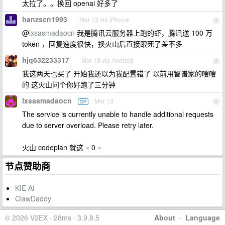
太拉了。。换回 openai 好多了
hanzscn1993
Mar 13 via iPhone
4
@
lxsasmadaocn
我是腾讯云服务器上跑的虾，腾讯送 100 万
token ，回复速度很快，换火山后直接跟死了差不多
hjq632233317
Mar 13 via Android
5
我这两天也买了 开始我还以为我配置错了 以前用智谱家的嗖嗖
的 这火山问个你好跑了三分钟
lxsasmadaocn
Mar 13
OP
6
The service is currently unable to handle additional requests
due to server overload. Please retry later.
火山 codeplan 就这 = 0 =
节点赞助商
KIE AI
ClawDaddy
© 2026 V2EX · 28ms · 3.9.8.5
About
·
Language