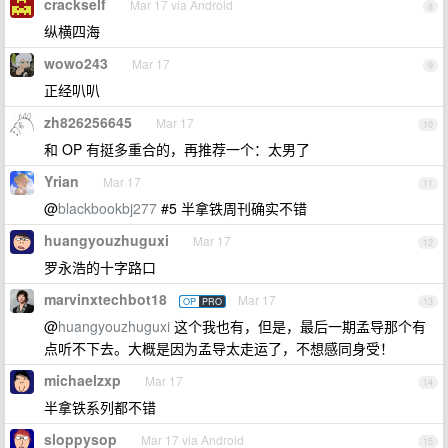
crackself
Mar 17 via Android
8
纵横四海
wowo243
Mar 17
9
正经叭叭
zh826256645
Mar 17
10
和 OP 有挺多重合的，再推荐一个：太男了
Yrian
Mar 17
11
@
blackbookbj277
#5 半拿铁周刊确实不错
huangyouzhuguxi
Mar 17
12
罗永浩的十字路口
marvinxtechbot18
Mar 17
OP
PRO
13
@
huangyouzhuguxi
这个我也有，但是，最后一期孟导那个有
点听不下去。大概是因为孟导太走运了，不想感同身受！
michaelzxp
Mar 17
14
半拿铁系列都不错
sloppysop
Mar 17 via Android
15