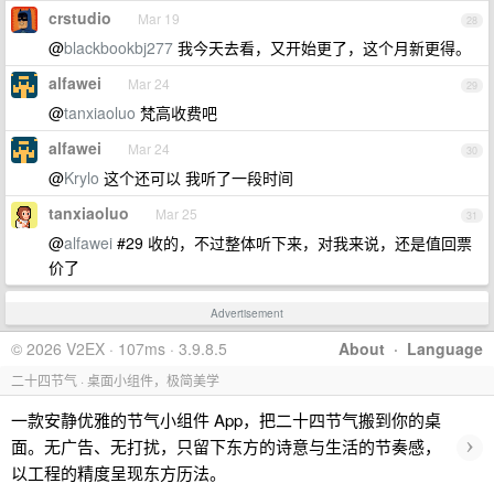
crstudio
Mar 19
28
@
blackbookbj277
我今天去看，又开始更了，这个月新更得。
alfawei
Mar 24
29
@
tanxiaoluo
梵高收费吧
alfawei
Mar 24
30
@
Krylo
这个还可以 我听了一段时间
tanxiaoluo
Mar 25
31
@
alfawei
#29 收的，不过整体听下来，对我来说，还是值回票
价了
Advertisement
© 2026 V2EX · 107ms · 3.9.8.5
About
·
Language
二十四节气 · 桌面小组件，极简美学
一款安静优雅的节气小组件 App，把二十四节气搬到你的桌
›
面。无广告、无打扰，只留下东方的诗意与生活的节奏感，
以工程的精度呈现东方历法。