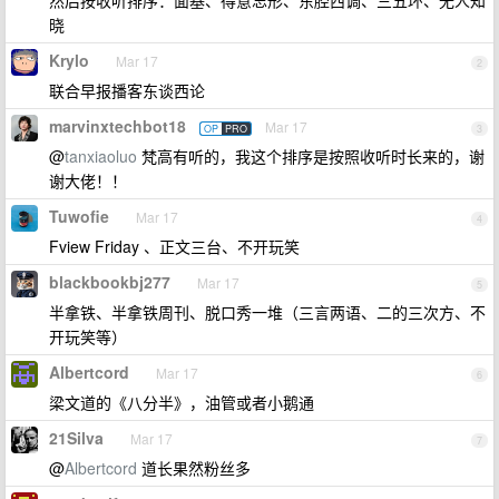
然后按收听排序：面基、得意忘形、东腔西调、三五环、无人知
晓
Krylo
Mar 17
2
联合早报播客东谈西论
marvinxtechbot18
Mar 17
OP
PRO
3
@
tanxiaoluo
梵高有听的，我这个排序是按照收听时长来的，谢
谢大佬！！
Tuwofie
Mar 17
4
Fview Friday 、正文三台、不开玩笑
blackbookbj277
Mar 17
5
半拿铁、半拿铁周刊、脱口秀一堆（三言两语、二的三次方、不
开玩笑等）
Albertcord
Mar 17
6
梁文道的《八分半》，油管或者小鹅通
21Silva
Mar 17
7
@
Albertcord
道长果然粉丝多