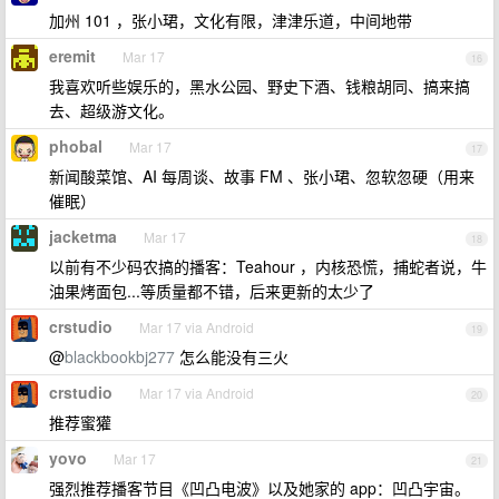
加州 101 ，张小珺，文化有限，津津乐道，中间地带
eremit
Mar 17
16
我喜欢听些娱乐的，黑水公园、野史下酒、钱粮胡同、搞来搞
去、超级游文化。
phobal
Mar 17
17
新闻酸菜馆、AI 每周谈、故事 FM 、张小珺、忽软忽硬（用来
催眠）
jacketma
Mar 17
18
以前有不少码农搞的播客：Teahour ，内核恐慌，捕蛇者说，牛
油果烤面包...等质量都不错，后来更新的太少了
crstudio
Mar 17 via Android
19
@
blackbookbj277
怎么能没有三火
crstudio
Mar 17 via Android
20
推荐蜜獾
yovo
Mar 17
21
强烈推荐播客节目《凹凸电波》以及她家的 app：凹凸宇宙。