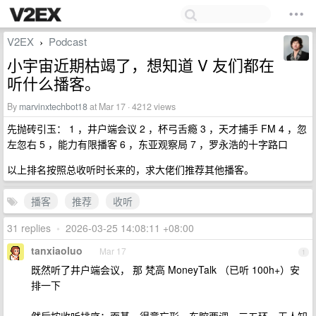
V2EX
Podcast
›
小宇宙近期枯竭了，想知道 V 友们都在
听什么播客。
By
marvinxtechbot18
at Mar 17 · 4212 views
先抛砖引玉： 1 ，井户端会议 2 ，杯弓舌瘾 3 ，天才捕手 FM 4 ，忽
左忽右 5 ，能力有限播客 6 ，东亚观察局 7 ，罗永浩的十字路口
以上排名按照总收听时长来的，求大佬们推荐其他播客。
播客
推荐
收听
31 replies
•
2026-03-25 14:08:11 +08:00
tanxiaoluo
Mar 17
1
既然听了井户端会议， 那 梵高 MoneyTalk （已听 100h+）安
排一下