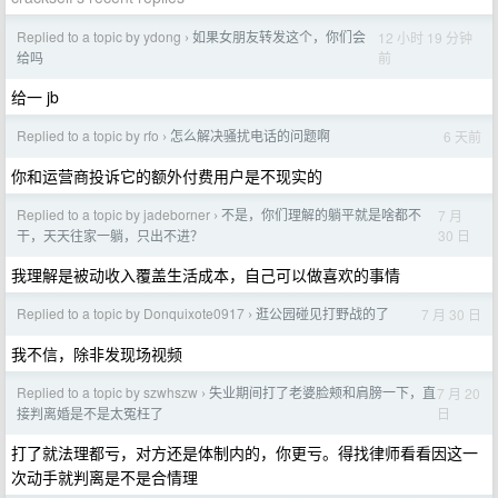
Replied to a topic by ydong
如果女朋友转发这个，你们会
12 小时 19 分钟
›
前
给吗
给一 jb
Replied to a topic by rfo
怎么解决骚扰电话的问题啊
6 天前
›
你和运营商投诉它的额外付费用户是不现实的
Replied to a topic by jadeborner
不是，你们理解的躺平就是啥都不
7 月
›
30 日
干，天天往家一躺，只出不进？
我理解是被动收入覆盖生活成本，自己可以做喜欢的事情
Replied to a topic by Donquixote0917
逛公园碰见打野战的了
7 月 30 日
›
我不信，除非发现场视频
Replied to a topic by szwhszw
失业期间打了老婆脸颊和肩膀一下，直
7 月 20
›
日
接判离婚是不是太冤枉了
打了就法理都亏，对方还是体制内的，你更亏。得找律师看看因这一
次动手就判离是不是合情理