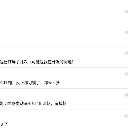
2
2
2
，倒是粉红屏了几次（可能是我在开发的问题）
3
么吐槽，反正都习惯了，都差不多
3
候能明显感觉动画不如 18 流畅，有掉帧
3
6 了