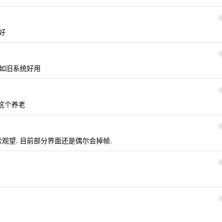
的好
，不如旧系统好用
算用这个养老
以继续观望. 目前部分界面还是偶尔会掉帧.