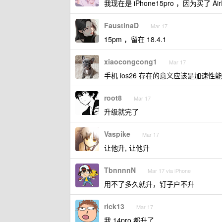
我现在是 iPhone15pro ，因为买了 Ai
FaustinaD
Mar 17
15pm ，留在 18.4.1
xiaocongcong1
Mar 17
手机 ios26 存在的意义应该是加速
root8
Mar 17
升级就完了
Vaspike
Mar 17
让他升, 让他升
TbnnnnN
Mar 17 via iPhone
用不了多久就升，钉子户不升
rick13
Mar 17
我 14pro 都升了