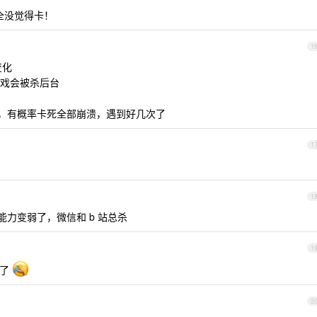
，完全没觉得卡！
1
变化
戏会被杀后台
时候，有概率卡死全部崩溃，遇到好几次了
1
1
能力变弱了，微信和 b 站总杀
1
升了
2