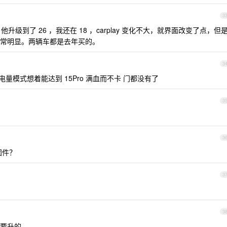
3
升级到了 26 ，我还在 18 ，carplay 变化不大，就界面改变了点，但
常明显。两辆车都是去年买的。
3
低电量模式想着能达到 15Pro 满血而不卡 门都没有了
3
3
选固件？
3
3
要升的