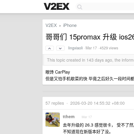
V2EX
iPhone
›
哥哥们 15promax 升级 i
lingxiaoli
·
Mar 17
· 4529 views
This topic created in 143 days ago, the info
眼馋 CarPlay
但是又怕手机歇菜的快 毕竟之后好久一段时间
57 replies
•
2026-03-20 14:55:32 +08:00
tthem
Mar 17
去年升级的 26.3 感觉很卡， 受不了然
不知道现在新版本好了没。