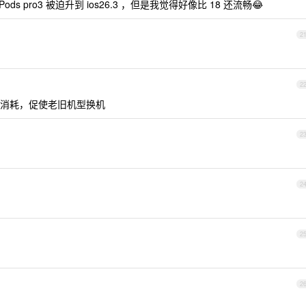
rPods pro3 被迫升到 ios26.3 ，但是我觉得好像比 18 还流畅😂
2
2
性能消耗，促使老旧机型换机
2
2
2
2