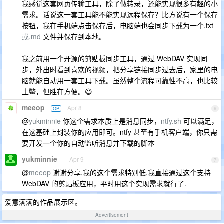
我感觉这套网页传输工具，除了做转录，还能实现很多有趣的小
需求。话说这一套工具能不能实现远程保存？比方说有一个保存
按钮，我在手机端点击保存后，电脑端也会同步下载为一个.txt
或.md
文件并保存到本地。
我之前用一个开源的剪贴板同步工具，通过 WebDAV 实现同
步，外出时看到喜欢的视频，把分享链接同步过去后，家里的电
脑就能自动用一套工具下载。虽然整个流程可靠性不高，也比较
土鳖，但胜在方便。😃
meeop
Apr 8
OP
6
@
yukminnie
你这个需求本质上是消息同步，
ntfy.sh
可以满足，
在这基础上封装你的应用即可。ntfy 甚至有手机客户端，你只需
要开发一个你的自动监听消息并下载的脚本
yukminnie
Apr 9
7
@
meeop
谢谢分享,我的这个需求特别低,我直接通过这个支持
WebDAV 的剪贴板应用，平时用这个实现需求就行了.
爱意满满的作品展示区。
Advertisement