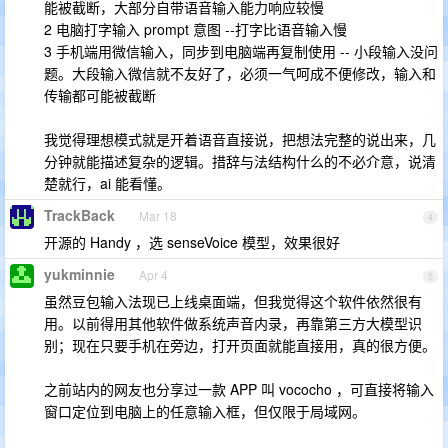
能被截断，大部分自带语音输入能力响应较慢
2 电脑打字输入 prompt 意图 --打字比语音输入慢
3 手机端用微信输入，同步到电脑端再复制使用 -- 小段输入没问
题。大段输入微信就不友好了，必须一气呵成不便修改，输入和
传输都可能被截断
我觉得理想模式就是开着语音直接说，把想法完整的说出来，几
分钟就能描述复杂的逻辑。措辞与法结构什么的不必介意，说清
楚就行，ai 能看懂。
TrackBack
Mar 18
4
开源的 Handy ，选 senseVoice 模型，效果很好
yukminnie
Apr 4
5
虽然豆包输入法现已上线桌面端，但我觉得这个软件依然很有
用。以前得用其他软件做系统声音内录，再靠第三方大模型识
别；现在只要手机在旁边，打开页面就能直接用，真的很方便。
之前站内的网友也分享过一款 APP 叫 vococho ，可直接将输入
窗口定位到电脑上的任意输入框，但仅限于局域网。