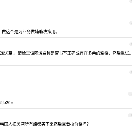
，做这个是为业务做辅助决策用。
递送至 。请检查该网域名称是否书写正确或存在多余的空格，然后重试
1
jb20=
1
韩国人把美湾所有船都买下来然后空着拉价格吗？