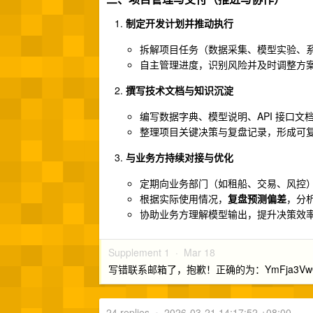
制定开发计划并推动执行
拆解项目任务（数据采集、模型实验、系统
自主管理进度，识别风险并及时调整方
撰写技术文档与知识沉淀
编写数据字典、模型说明、API 接口
整理项目关键决策与复盘记录，形成可
与业务方持续对接与优化
定期向业务部门（如租船、交易、风控
根据实际使用情况，
复盘预测偏差
，分
协助业务方理解模型输出，提升决策效
Supplement 1 ·
Mar 18
写错联系邮箱了，抱歉！正确的为：YmFja3VwQHNoa
24 replies
•
2026-03-21 14:17:52 +08:00