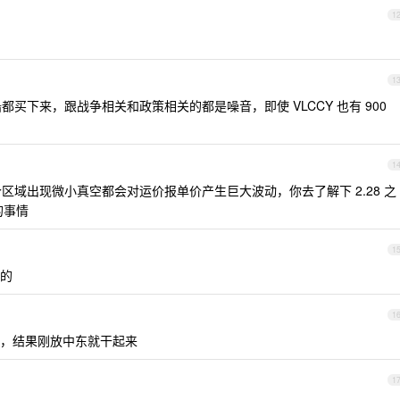
1
1
买下来，跟战争相关和政策相关的都是噪音，即使 VLCCY 也有 900
1
个区域出现微小真空都会对运价报单价产生巨大波动，你去了解下 2.28 之
的事情
1
的
1
始放船，结果刚放中东就干起来
1