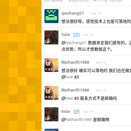
qwzhang01
Mar 18
想法很好呀，感觉技术上也是可落地的
hsie
Mar 18
OP
@
qwzhang01
数据肯定我们是有的，
点优势，所以才想着做这个。
NathanIft1998
Mar 18
想法很好 确实可以落地的 我们也在做
@
hsie
#2
NathanIft1998
Mar 18
@
hsie
#2 联系方式不是邮箱吗
hsie
Mar 18
OP
@
NathanIft1998
是邮箱啊