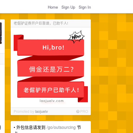
Home
Sign Up
Sign In
老倔驴证券开户巨靠谱，已助千人!
Promoted by
laojuelv
PRO
拥
• 外包信息请发到
/go/outsourcing
节