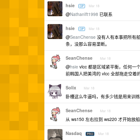
hsie
Mar 18
OP
@
NathanIft1998
已联系
hsie
Mar 18
OP
@
SeanChense
没有人有本事把所有船都
条，没那么容易垄断。
SeanChense
Mar 18
@
hsie
vlcc 都是区域紧平衡，任何一
前韩国人把美湾的 vlcc 全部拖走空着
Solix
Mar 18
卧槽这么牛逼吗，有多少钱是用来训练
SeanChense
Mar 18
从 ws150 左右拉到 ws220 才开
Nasdaq
Mar 18
PRO