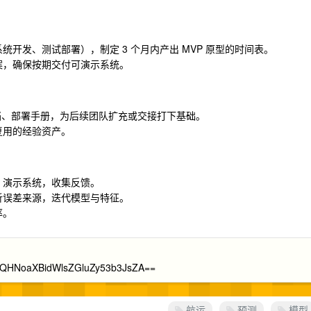
开发、测试部署），制定 3 个月内产出 MVP 原型的时间表。
案，确保按期交付可演示系统。
文档、部署手册，为后续团队扩充或交接打下基础。
复用的经验资产。
）演示系统，收集反馈。
析误差来源，迭代模型与特征。
率。
XBidWlsZGluZy53b3JsZA==
航运
预测
模型