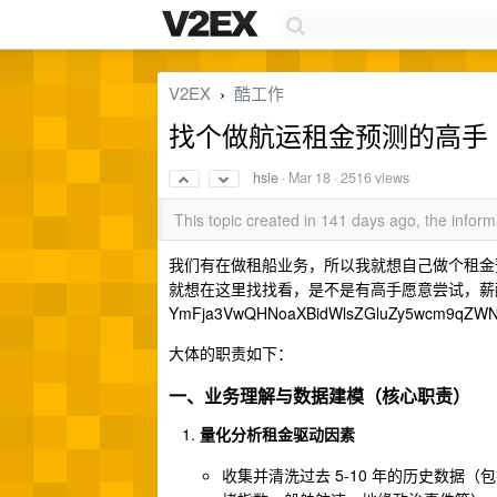
V2EX
酷工作
›
找个做航运租金预测的高手
hsie
·
Mar 18
· 2516 views
This topic created in 141 days ago, the info
我们有在做租船业务，所以我就想自己做个租金
就想在这里找找看，是不是有高手愿意尝试，薪
YmFja3VwQHNoaXBidWlsZGluZy5wcm9qZW
大体的职责如下：
一、业务理解与数据建模（核心职责）
量化分析租金驱动因素
收集并清洗过去 5-10 年的历史数据