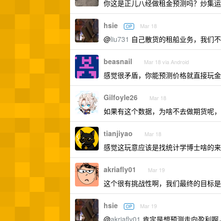
你这是正儿八经做租金预测吗？炒集运
hsie
Mar 18
OP
@
liu731
自己散货的租船业务，我们不
beasnail
Mar 18 via Android
感觉很矛盾，你能预测价格就直接玩金
Gilfoyle26
Mar 18
如果有这个数据，为啥不去做期货呢，
tianjiyao
Mar 18
感觉这玩意应该是找统计学博士啥的来
akriafly01
Mar 19
这个很有挑战性啊，我们最终的目标是
hsie
Mar 19
OP
@
akriafly01
肯定是想预测走向盈利啊