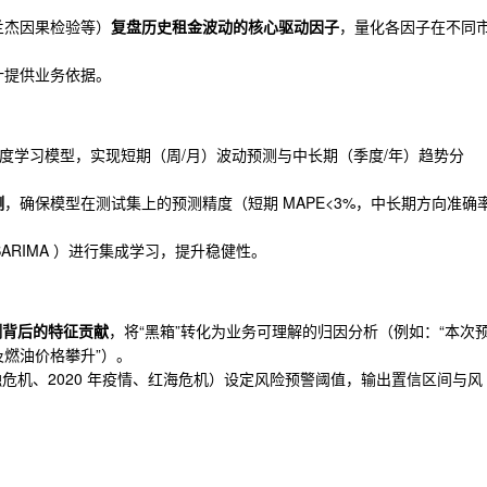
。
兰杰因果检验等）
复盘历史租金波动的核心驱动因子
，量化各因子在不同
计提供业务依据。
GNN 等深度学习模型，实现短期（周/月）波动预测与中长期（季度/年）趋势分
测
，确保模型在测试集上的预测精度（短期 MAPE<3%，中长期方向准确
、SARIMA ）进行集成学习，提升稳健性。
测背后的特征贡献
，将“黑箱”转化为业务可理解的归因分析（例如：“本次
燃油价格攀升”）。
金融危机、2020 年疫情、红海危机）设定风险预警阈值，输出置信区间与风