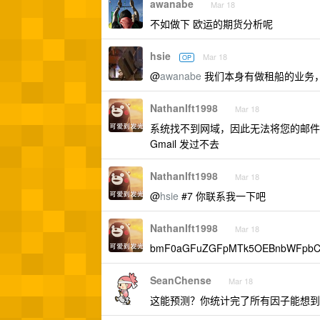
awanabe
Mar 18
不如做下 欧运的期货分析呢
hsie
Mar 18
OP
@
awanabe
我们本身有做租船的业务
NathanIft1998
Mar 18
系统找不到网域，因此无法将您的邮件
Gmail 发过不去
NathanIft1998
Mar 18
@
hsie
#7 你联系我一下吧
NathanIft1998
Mar 18
bmF0aGFuZGFpMTk5OEBnbWFpbC5
SeanChense
Mar 18
这能预测？你统计完了所有因子能想到