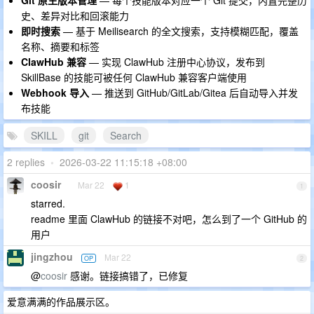
Git 原生版本管理
— 每个技能版本对应一个 Git 提交，内置完整历
史、差异对比和回滚能力
即时搜索
— 基于 Meilisearch 的全文搜索，支持模糊匹配，覆盖
名称、摘要和标签
ClawHub 兼容
— 实现 ClawHub 注册中心协议，发布到
SkillBase 的技能可被任何 ClawHub 兼容客户端使用
Webhook 导入
— 推送到 GitHub/GitLab/Gitea 后自动导入并发
布技能
SKILL
git
Search
2 replies
•
2026-03-22 11:15:18 +08:00
coosir
Mar 22
1
1
starred.
readme 里面 ClawHub 的链接不对吧，怎么到了一个 GitHub 的
用户
jingzhou
Mar 22
OP
2
@
coosir
感谢。链接搞错了，已修复
爱意满满的作品展示区。