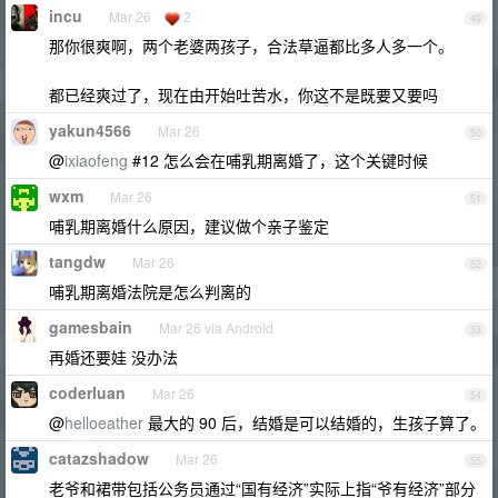
incu
Mar 26
2
49
那你很爽啊，两个老婆两孩子，合法草逼都比多人多一个。
都已经爽过了，现在由开始吐苦水，你这不是既要又要吗
yakun4566
Mar 26
50
@
ixiaofeng
#12 怎么会在哺乳期离婚了，这个关键时候
wxm
Mar 26
51
哺乳期离婚什么原因，建议做个亲子鉴定
tangdw
Mar 26
52
哺乳期离婚法院是怎么判离的
gamesbain
Mar 26 via Android
53
再婚还要娃 没办法
coderluan
Mar 26
54
@
helloeather
最大的 90 后，结婚是可以结婚的，生孩子算了。
catazshadow
Mar 26
55
老爷和裙带包括公务员通过“国有经济”实际上指“爷有经济”部分