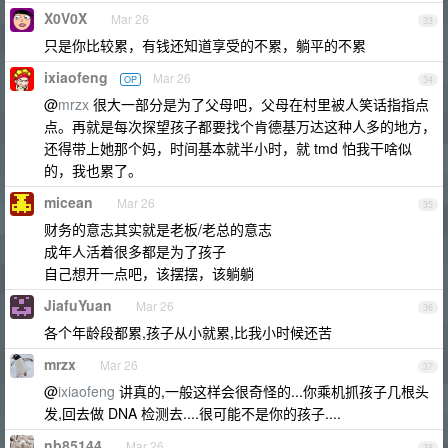
X0V0X
Mar 26
33
只是你比较累，有钱还知道享受的不累，躺平的不累
ixiaofeng
Mar 26
OP
34
@
mrzx
很大一部分是为了父母吧，父母在村里被人笑话指指点
点。再就是每次探望孩子都要找个肯德基万达这种人多的地方，
还得带上她那个妈，时间基本就半小时，就 tmd 怕我干啥似
的，我也累了。
micean
Mar 26
35
财务的意志其实就是老板/老总的意志
成年人活着很多都是为了孩子
自己想开一点吧，该摆摆，该躺躺
JiafuYuan
Mar 26
36
各个年龄段都累,孩子从小就累,比我小时候还苦
mrzx
Mar 26
37
@
ixiaofeng
讲真的,一般这样会很奇怪的...你乘机抓孩子几根头
发,回去做 DNA 检测去....很可能不是你的孩子....
nb85144
Mar 26
38