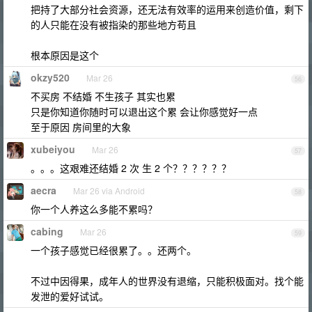
把持了大部分社会资源，还无法有效率的运用来创造价值，剩下
的人只能在没有被指染的那些地方苟且
根本原因是这个
okzy520
Mar 26
56
不买房 不结婚 不生孩子 其实也累
只是你知道你随时可以退出这个累 会让你感觉好一点
至于原因 房间里的大象
xubeiyou
Mar 26
57
。。。这艰难还结婚 2 次 生 2 个？？？？？？
aecra
Mar 26 via Android
58
你一个人养这么多能不累吗？
cabing
Mar 26
59
一个孩子感觉已经很累了。。还两个。
不过中因得果，成年人的世界没有退缩，只能积极面对。找个能
发泄的爱好试试。