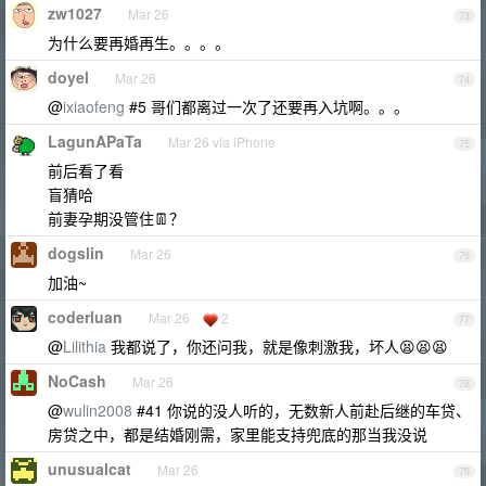
zw1027
Mar 26
73
为什么要再婚再生。。。。
doyel
Mar 26
74
@
ixiaofeng
#5 哥们都离过一次了还要再入坑啊。。。
LagunAPaTa
Mar 26 via iPhone
75
前后看了看
盲猜哈
前妻孕期没管住👖？
dogslin
Mar 26
76
加油~
coderluan
Mar 26
2
77
@
Lilithia
我都说了，你还问我，就是像刺激我，坏人😫😫😫
NoCash
Mar 26
78
@
wulin2008
#41 你说的没人听的，无数新人前赴后继的车贷、
房贷之中，都是结婚刚需，家里能支持兜底的那当我没说
unusualcat
Mar 26
79