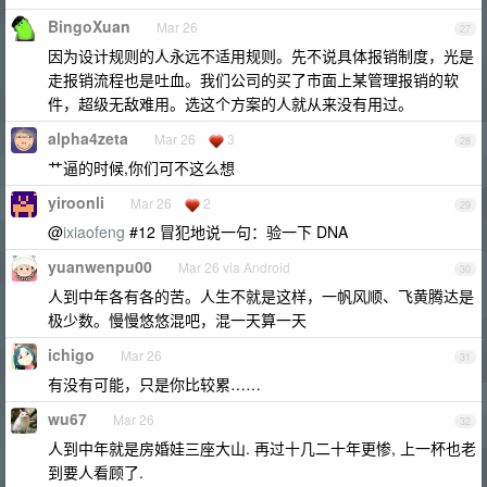
BingoXuan
Mar 26
27
因为设计规则的人永远不适用规则。先不说具体报销制度，光是
走报销流程也是吐血。我们公司的买了市面上某管理报销的软
件，超级无敌难用。选这个方案的人就从来没有用过。
alpha4zeta
Mar 26
3
28
艹逼的时候,你们可不这么想
yiroonli
Mar 26
2
29
@
ixiaofeng
#12 冒犯地说一句：验一下 DNA
yuanwenpu00
Mar 26 via Android
30
人到中年各有各的苦。人生不就是这样，一帆风顺、飞黄腾达是
极少数。慢慢悠悠混吧，混一天算一天
ichigo
Mar 26
31
有没有可能，只是你比较累……
wu67
Mar 26
32
人到中年就是房婚娃三座大山. 再过十几二十年更惨, 上一杯也老
到要人看顾了.