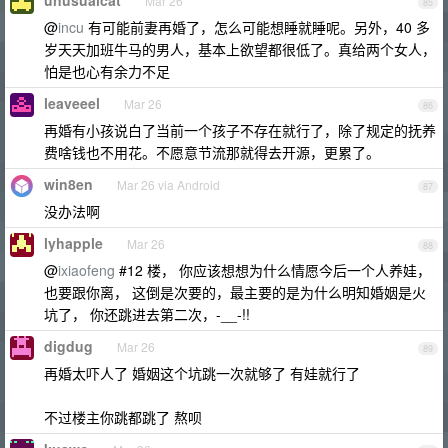
unusualcat
Mar 26
85
@
incu
有可能前妻再婚了，怎么可能想睡就睡呢。另外，40 多
岁天天加班牛马的男人，基本上欲望都很低了。真给两个女人，
怕是也心有余力不足
leaveeel
Mar 26
86
再婚有小孩说白了当前一个孩子不存在就行了，除了规定的抚养
费啥钱也不用花。不愿意节流那就得去开源，更累了。
win8en
Mar 26 via Android
87
没办法啊
lyhapple
Mar 26
88
@
ixiaofeng
#12 楼， 你应该想想为什么情愿今后一个人养娃，
也要跟你离， 这倒是次要的，最主要的是为什么明知婚姻是火
坑了， 你还跳进去第二次，-__-!!
digdug
Mar 26
89
再婚太吓人了 婚姻这个坑跳一次就够了 有娃就行了
不过楼主你跳都跳了 熬呗