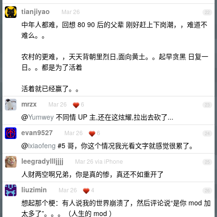
tianjiyao
Mar 26
22
中年人都难，回想 80 90 后的父辈 刚好赶上下岗潮，，难道不
难么。。
农村的更难，，天天背朝里烈日,面向黄土。。起早贪黑 日复一
日。。都是为了活着
活着就已经赢了。。
mrzx
Mar 26
6
23
@
Yumwey
不同情 UP 主,还在这炫耀,拉出去砍了...
evan9527
Mar 26
6
24
@
ixiaofeng
#5 哥，你这个情况我光看文字就感觉很累了。
leegradyllljjjj
Mar 26 via iPhone
25
人财两空啊兄弟，你是真的惨，真还不如重开了
liuzimin
Mar 26
4
26
想起那个梗：有人说我的世界崩溃了，然后评论说“是你 mod 加
太多了”。。。（人生的 mod ）