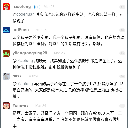
ixiaofeng
Mar 26
OP
17
@
coderluan
其实我也想过你这样的生活，也和你想法一样，可
惜晚了
IoriSuen
Mar 26
18
两个孩子要养确实累，我一个孩子都累。没有负债，也在想办法
多存钱为以后准备。对以后的生活没有盼头，都难。
yifangtongxing28
Mar 26
19
@
ixiaofeng
我的天，我算知道了这么累的班都是谁在上了。这
种情况下攒钱很难，更别说投资复利了
mrzx
Mar 26
20
@
ixiaofeng
再婚的妻子给你在生了一个孩子吗? 那没办法了. 路
是自己选的..大家都是成年人,自己的选择,哪怕是上刀山,也得扛
着..
Yumwey
Mar 26
21
是啊，太累了，好奇问 v 友一个问题，现在存款 800 来万，三
口之家，有房有车没贷，到底能不能退休躺平做喜欢喜欢做的
事..