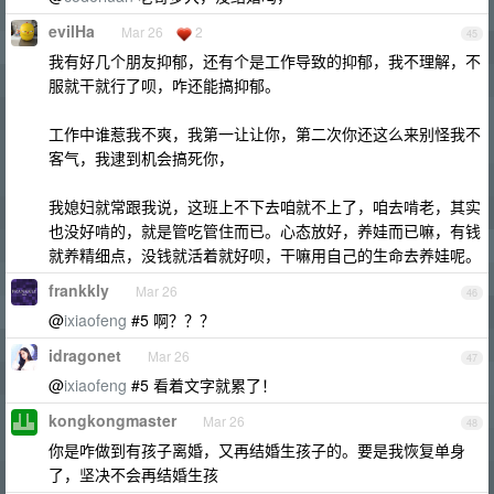
evilHa
Mar 26
2
45
我有好几个朋友抑郁，还有个是工作导致的抑郁，我不理解，不
服就干就行了呗，咋还能搞抑郁。
工作中谁惹我不爽，我第一让让你，第二次你还这么来别怪我不
客气，我逮到机会搞死你，
我媳妇就常跟我说，这班上不下去咱就不上了，咱去啃老，其实
也没好啃的，就是管吃管住而已。心态放好，养娃而已嘛，有钱
就养精细点，没钱就活着就好呗，干嘛用自己的生命去养娃呢。
frankkly
Mar 26
46
@
ixiaofeng
#5 啊？？？
idragonet
Mar 26
47
@
ixiaofeng
#5 看着文字就累了！
kongkongmaster
Mar 26
48
你是咋做到有孩子离婚，又再结婚生孩子的。要是我恢复单身
了，坚决不会再结婚生孩