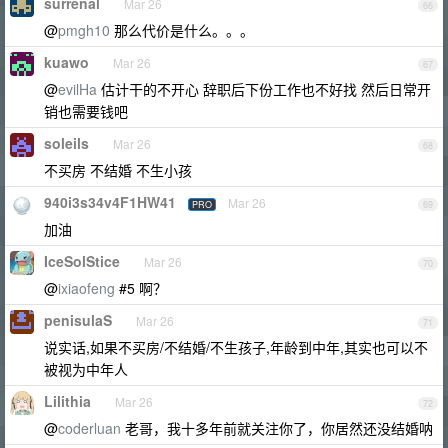
surrenal
Mar 26
66
@
pmgh10
那么代价是什么。。。
kuawo
Mar 26
67
@
evilHa
估计干的不开心 辞职后下份工作也不好找 然后日常开
销也需要钱吧
soleils
Mar 26
68
不买房 不结婚 不生小孩
940i3s34v4F1HW41
Mar 26
PRO
69
加油
IceSolStice
Mar 26
70
@
ixiaofeng
#5 啊？
penisulaS
Mar 26
71
说实话,如果不买房/不结婚/不生孩子,年龄到中年,其实也可以不
被视为中年人
Lilithia
Mar 26
72
@
coderluan
老哥，我十多年前就关注你了，你居然还没结婚呐