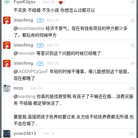
FqwKVgsv
Mar 26
2
6
不买房 不结婚 不生小孩 你想怎么过都可以
ixiaofeng
Mar 26
OP
7
@
smartxiaoeba
经济不景气，现在有钱有项目的甲方都少多
了，都玩命的伺候甲方
ixiaofeng
Mar 26
OP
8
@
rammiah
等意识到这个问题的时候已经晚了
ixiaofeng
Mar 26
OP
9
@
JkDDVPCjCpoF
年轻的时候不懂事，哪儿能想到这个层面，
现在都晚了
mrzx
Mar 26
10
@
ixiaofeng
你真的是找罪受啊,有孩子了干嘛还在婚....消费买服
务 不结婚 都足够快活了..
要是我,直接把孩子抚养权要过来,女方给不给抚养费都无所谓,也
不会在婚了..
ycao24813
Mar 26
11