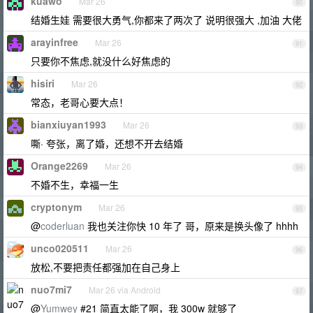
kuawo
Mar 26
90
结婚生娃 需要很大勇气,你都来了两次了 说明很强大 ,加油 大佬
arayinfree
Mar 26
91
只要你不焦虑,就没什么好焦虑的
hisiri
Mar 26
92
常态，老哥心要大点！
bianxiuyan1993
Mar 26
93
嘶· 夸张，离了婚，还想不开去结婚
Orange2269
Mar 26
94
不婚不生，幸福一生
cryptonym
Mar 26
95
@
coderluan
我也关注你快 10 年了 哥，原来是换头像了 hhhh
unco020511
Mar 26
96
放松,不要把责任都强加在自己身上
nuo7mi7
Mar 26 via Android
97
@
Yumwey
#21 简直太能了啊，我 300w 就够了