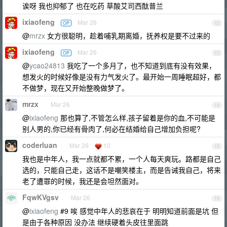
诶呀 我也抑郁了 也在吃药 草酸艾司西酞普兰
ixiaofeng
Mar 26
OP
12
@
mrzx
女方很聪明，趁着哺乳期离婚，抚养权是要不过来的
ixiaofeng
Mar 26
OP
13
@
ycao24813
我吃了一个多月了，也不知道到底有没有效果，
想发火的时候好像是没有力气发火了。最开始一周睡眠超好，都
不做梦，现在又开始整晚做梦了。
mrzx
Mar 26
14
@
ixiaofeng
那也算了,不管怎么样,孩子留着是你的血,不可能是
别人男的,你已经有骨肉了,何必在结婚给自己增加负担呢?
coderluan
Mar 26
10
15
我也是中年人，我一点就都不累，一个人每天爽玩。路都是自己
选的，只能自己走，这话不是嘲笑楼主，而是告诫我自己，将来
老了遭罪的时候，我还是会坦然面对。
FqwKVgsv
Mar 26
16
@
ixiaofeng
#9 唉 感觉中年人的悲哀在于 明明知道前面是坑 但
是由于各种原因 没办法 继续硬着头皮往里面跳