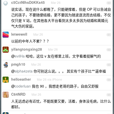
c5CctNIhsD0KKs45
Mar 26
60
说实话，现在说什么都晚了，只能硬撑着，但是 OP 可以告诫自
己的孩子，不要随便结婚，更不要因为随波逐流而去结婚，不仅
仅只是 V 站，在其他各大平台看到太多太多因为结婚和离婚元
气大伤的家庭。
letwewell
Mar 26
61
以前的中年人不累？？？
yifangtongxing28
Mar 26
62
@
evilHa
哈哈，这位 v 友在哪里上班，文字看着挺解气的
pmgh10
Mar 26
63
@
alpha4zeta
你可别这么说。。。 其实有个孩子比艹逼幸福
helloeather
Mar 26 via iPhone
64
@
coderluan
我也 90 ，我想走老哥的路子，自由又舒服
C64NRD
Mar 26
65
人无远虑必有近忧，不能既要又要，活着，身体没毛病，比什么
都好。