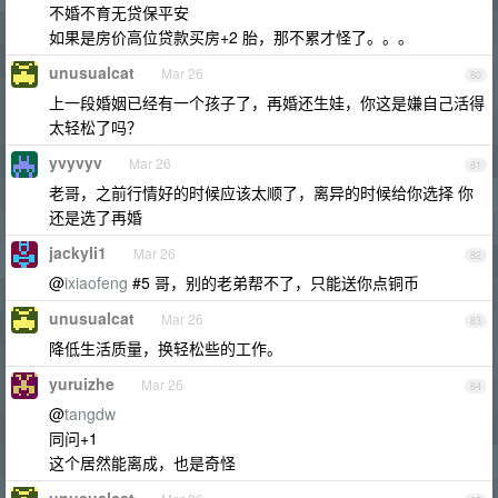
不婚不育无贷保平安
如果是房价高位贷款买房+2 胎，那不累才怪了。。。
unusualcat
Mar 26
80
上一段婚姻已经有一个孩子了，再婚还生娃，你这是嫌自己活得
太轻松了吗？
yvyvyv
Mar 26
81
老哥，之前行情好的时候应该太顺了，离异的时候给你选择 你
还是选了再婚
jackyli1
Mar 26
82
@
ixiaofeng
#5 哥，别的老弟帮不了，只能送你点铜币
unusualcat
Mar 26
83
降低生活质量，换轻松些的工作。
yuruizhe
Mar 26
84
@
tangdw
同问+1
这个居然能离成，也是奇怪