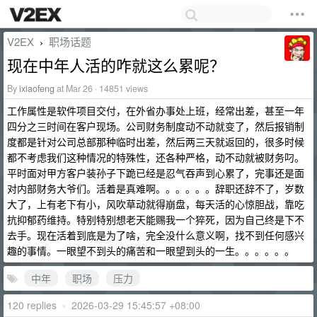
V2EX
职场话题
›
现在中年人活的咋就这么累呢？
By
ixiaofeng
at Mar 26 · 14851 views
工作属性是软件项目交付，在外省办事处上班，经常出差，甚至一年
四分之三时间在客户现场。公司财务制度动不动就变了，然后报销制
度都是针对公司总部那种临时出差，然后两三天就返回的，很多时候
都不考虑我们这种情况的特殊性，还各种严格，动不动就被财务叼。
平时面对甲方客户装孙子下跪已经是忍气吞声到心累了，完事还是面
对内部财务大爷们。活着是真难啊。。。。。。辞职还辞不了，岁数
大了，上有老下有小，风吹草动就得崩盘，每天活的心惊胆战，靠吃
抗抑郁药维持。特别特别想老天能赐我一个猝死，因为自己终是下不
去手。现在活着到底是为了啥，完全没什么意义啊，找不到任何感兴
趣的事情。一眼望不到头的痛苦和一眼望到头的一生。。。。。。
中年
职场
压力
120 replies
•
2026-03-29 15:45:57 +08:00