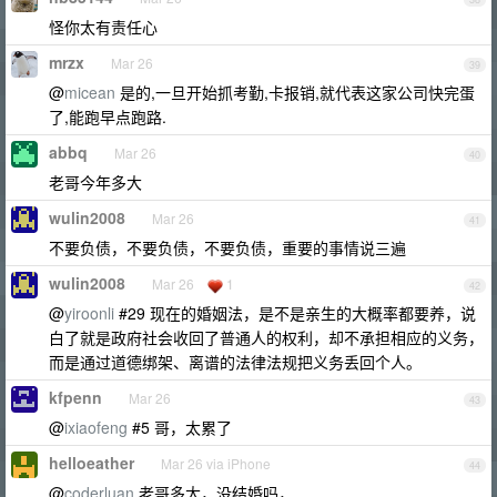
怪你太有责任心
mrzx
Mar 26
39
@
micean
是的,一旦开始抓考勤,卡报销,就代表这家公司快完蛋
了,能跑早点跑路.
abbq
Mar 26
40
老哥今年多大
wulin2008
Mar 26
41
不要负债，不要负债，不要负债，重要的事情说三遍
wulin2008
Mar 26
1
42
@
yiroonli
#29 现在的婚姻法，是不是亲生的大概率都要养，说
白了就是政府社会收回了普通人的权利，却不承担相应的义务，
而是通过道德绑架、离谱的法律法规把义务丢回个人。
kfpenn
Mar 26
43
@
ixiaofeng
#5 哥，太累了
helloeather
Mar 26 via iPhone
44
@
coderluan
老哥多大，没结婚吗，