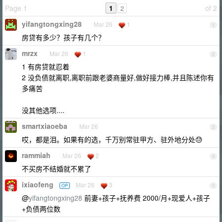
Page 1
1
of 2
2
yifangtongxing28
Mar 26
1
1
房贷有多少？孩子有几个？
mrzx
Mar 26
1
2
1 有房贷就忍着
2 没负债就离职,离职前跟老婆商量好,做好接力棒,并且陈述你有
多痛苦
没其他选项....
smartxiaoeba
Mar 26
3
哎，都是泪。如果有的选，千万别常驻甲方、驻外地分处😓
rammiah
Mar 26
2
4
不买房不结婚就不累了
ixiaofeng
Mar 26
3
OP
5
@
yifangtongxing28
前妻+孩子+抚养费 2000/月+现爱人+孩子
+负债两位数