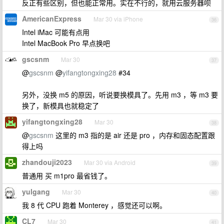
反正有些区别，但也能正常用。实在不行的，就用云服务器呗
AmericanExpress
Mar 30 via iPhone
36
Intel iMac 可能有点用
Intel MacBook Pro 早点换吧
gscsnm
Mar 30
37
@
gscsnm
@
yifangtongxing28
#34
另外，没换 m5 的原因，听说要换模具了。先用 m3 ，等 m3 要
换了，新模具也就稳定了
yifangtongxing28
Mar 30
38
@
gscsnm
这里的 m3 指的是 air 还是 pro ，内存和固态配置跟
得上吗
zhandouji2023
Mar 30 via Android
39
普通用 买 m1pro 最省钱了。
yulgang
Mar 30
40
我 8 代 CPU 跑着 Monterey ，感觉还可以啊。
CL7
Mar 30
41