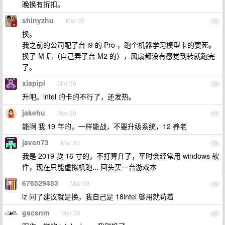
晚换有折扣。
shinyzhu
Mar 30
15
换。
我之前的公司配了台 i9 的 Pro ，跑个机器学习模型卡的要死。
换了 M 后（自己弄了台 M2 的），风扇都没有感觉到转就跑完
了。
xiapipi
Mar 30
16
升吧。intel 的卡的不行了，还发热。
jakehu
Mar 30
17
能啊 我 19 年的，一样能战，不要升级系统，12 养老
javen73
Mar 30
18
我是 2019 款 16 寸的，不打算升了，平时会经常用 windows 软
件，现在只能虚拟机跑... 回头买一台游戏本
676529483
Mar 30
19
lz 问了建议就是换，我自己是 18intel 够用就苟着
gscsnm
Mar 30
20