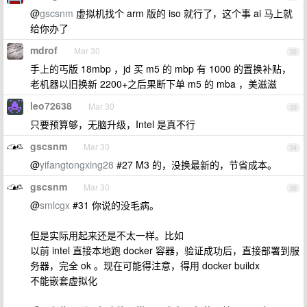
@
gscsnm
虚拟机找个 arm 版的 iso 就行了，这个事 ai 马上就
给你办了
mdrof
Mar 30
32
手上的丐版 18mbp ，jd 买 m5 的 mbp 有 1000 的置换补贴，
老机器以旧换新 2200+之后果断下单 m5 的 mba ，美滋滋
leo72638
Mar 30
33
只要预算够，无脑升级，Intel 是真不行
gscsnm
Mar 30
34
@
yifangtongxing28
#27 M3 的，没换最新的，节省成本。
gscsnm
Mar 30
35
@
smlcgx
#31 你说的没毛病。
但是实际用起来还是不太一样。比如
以前 intel 直接本地跑 docker 容器，验证成功后，直接部署到服
务器，完全 ok 。现在可能得注意，得用 docker buildx
不能嵌套虚拟化