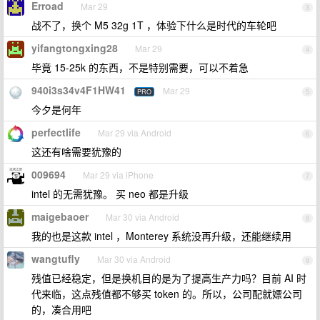
Erroad
Mar 29
3
战不了，换个 M5 32g 1T ，体验下什么是时代的车轮吧
yifangtongxing28
Mar 29
4
毕竟 15-25k 的东西，不是特别需要，可以不着急
940i3s34v4F1HW41
Mar 29
PRO
5
今夕是何年
perfectlife
Mar 29 via Android
6
这还有啥需要犹豫的
009694
Mar 29 via iPhone
7
intel 的无需犹豫。 买 neo 都是升级
maigebaoer
Mar 30 via Android
8
我的也是这款 intel ，Monterey 系统没再升级，还能继续用
wangtufly
Mar 30 via Android
9
残值已经稳定，但是换机目的是为了提高生产力吗？目前 AI 时
代来临，这点残值都不够买 token 的。所以，公司配就嫖公司
的，凑合用吧