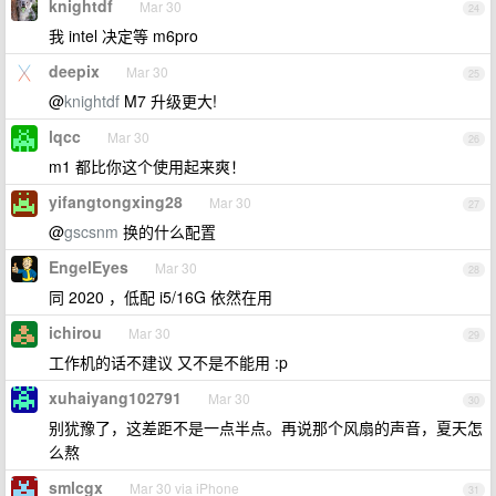
knightdf
Mar 30
24
我 intel 决定等 m6pro
deepix
Mar 30
25
@
knightdf
M7 升级更大!
lqcc
Mar 30
26
m1 都比你这个使用起来爽！
yifangtongxing28
Mar 30
27
@
gscsnm
换的什么配置
EngelEyes
Mar 30
28
同 2020 ，低配 i5/16G 依然在用
ichirou
Mar 30
29
工作机的话不建议 又不是不能用 :p
xuhaiyang102791
Mar 30
30
别犹豫了，这差距不是一点半点。再说那个风扇的声音，夏天怎
么熬
smlcgx
Mar 30 via iPhone
31