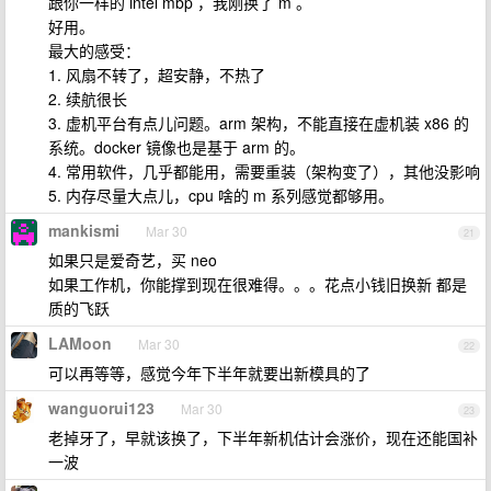
跟你一样的 intel mbp ，我刚换了 m 。
好用。
最大的感受：
1. 风扇不转了，超安静，不热了
2. 续航很长
3. 虚机平台有点儿问题。arm 架构，不能直接在虚机装 x86 的
系统。docker 镜像也是基于 arm 的。
4. 常用软件，几乎都能用，需要重装（架构变了），其他没影响
5. 内存尽量大点儿，cpu 啥的 m 系列感觉都够用。
mankismi
Mar 30
21
如果只是爱奇艺，买 neo
如果工作机，你能撑到现在很难得。。。花点小钱旧换新 都是
质的飞跃
LAMoon
Mar 30
22
可以再等等，感觉今年下半年就要出新模具的了
wanguorui123
Mar 30
23
老掉牙了，早就该换了，下半年新机估计会涨价，现在还能国补
一波