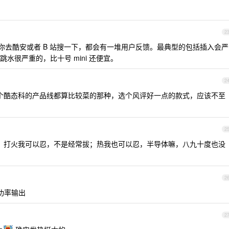
2
呀，你去酷安或者 B 站搜一下，都会有一堆用户反馈。最典型的包括插入会严
水很严重的，比十号 mini 还便宜。
2
个酷态科的产品线都算比较菜的那种，选个风评好一点的款式，应该不至
2
多，打火我可以忍，不是经常拔；热我也可以忍，半导体嘛，八九十度也没
2
全功率输出
2