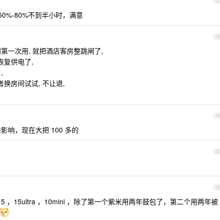
1
50%-80%不到半小时，满意
1
到第一次用, 就把酒店客房整跳闸了,
恢复供电了,
,
换房间试试, 不让退,
1
没啥影响，现在大把 100 多的
1
1
15 ，15ultra ，10mini ，除了第一个紫米用两年鼓包了，第二个用两年被