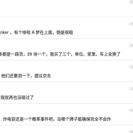
3
3
anker ，有个哆啦 A 梦在上面，倒是很稳
3
5w ，基本都是一路货，29 块一个，我买了三个，单位、家里、车上全换了
3
，他们还要测一下，建议京东
3
后我就再也没碰过了
3
也炸过，炸电容还是一个概率事件吧，没哪个牌子能确保完全不会炸
3