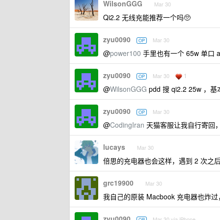
WilsonGGG
Mar 30
Qi2.2 无线充能推荐一个吗🥺
zyu0090
Mar 30
OP
@
power100
手里也有一个 65w 单口 
zyu0090
1
Mar 30
OP
@
WilsonGGG
pdd 搜 qi2.2 2
zyu0090
Mar 30
OP
@
CodingIran
天猫客服让我自行寄回
lucays
Mar 30
倍思的充电器也会这样，遇到 2 次之
grc19900
Mar 30
我自己的原装 Macbook 充电器
zyu0090
Mar 30 via iPhone
OP