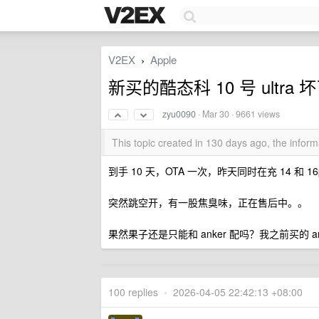
V2EX
Apple
›
新买的酷态科 10 号 ultra 
zyu0090
·
Mar 30
· 9661 views
This topic created in 130 days ago, the info
到手 10 天，OTA 一次，昨天同时在充 14 和 1
突然跳空开，有一股焦臭味，正在售后中。。
果然果子还是只能和 anker 配吗？我之前买的 an
100 replies
•
2026-04-05 22:42:13 +08:00