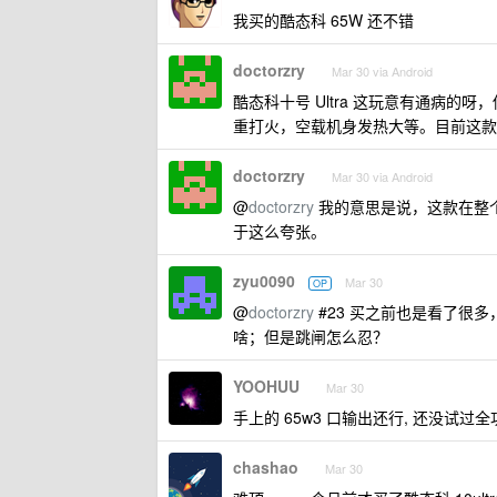
我买的酷态科 65W 还不错
doctorzry
Mar 30 via Android
酷态科十号 Ultra 这玩意有通病的
重打火，空载机身发热大等。目前这款跳
doctorzry
Mar 30 via Android
@
doctorzry
我的意思是说，这款在整
于这么夸张。
zyu0090
Mar 30
OP
@
doctorzry
#23 买之前也是看了很
啥；但是跳闸怎么忍？
YOOHUU
Mar 30
手上的 65w3 口输出还行, 还没试过
chashao
Mar 30