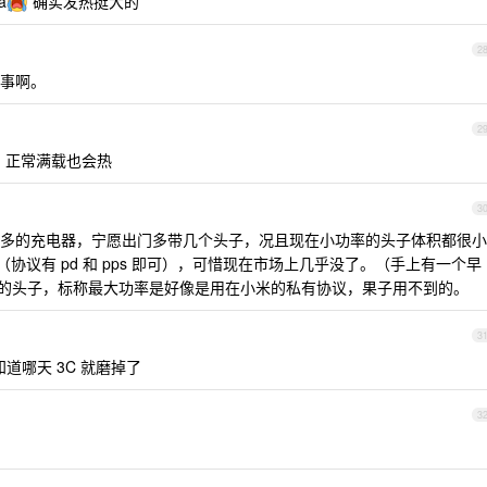
a
确实发热挺大的
2
事啊。
2
 ，正常满载也会热
3
多的充电器，宁愿出门多带几个头子，况且现在小功率的头子体积都很小
子（协议有 pd 和 pps 即可），可惜现在市场上几乎没了。（手上有一个早
科大功率的头子，标称最大功率是好像是用在小米的私有协议，果子用不到的。
3
知道哪天 3C 就磨掉了
3