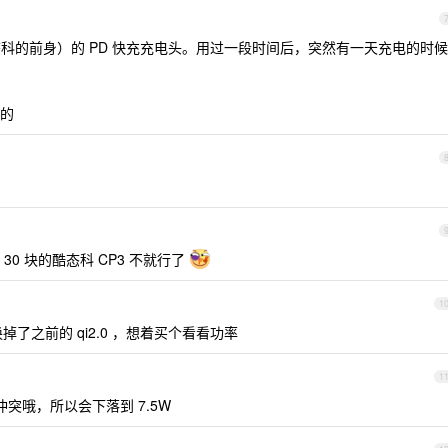
酷态科的前身）的 PD 快充充电头。用过一段时间后，突然有一天充电的时候
的
0 块的酷态科 CP3 不就行了
1
换掉了之前的 qi2.0 ，想着买个看看功率
1
航冲突哦，所以会下落到 7.5W