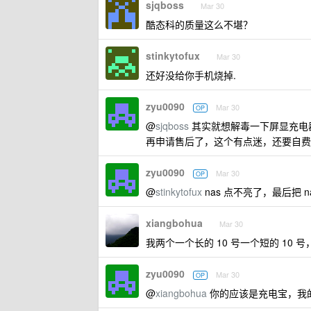
sjqboss
Mar 30
酷态科的质量这么不堪？
stinkytofux
Mar 30
还好没给你手机烧掉.
zyu0090
Mar 30
OP
@
sjqboss
其实就想解毒一下屏显充电器
再申请售后了，这个有点迷，还要自费
zyu0090
Mar 30
OP
@
stinkytofux
nas 点不亮了，最后把
xiangbohua
Mar 30
我两个一个长的 10 号一个短的 10 
zyu0090
Mar 30
OP
@
xiangbohua
你的应该是充电宝，我