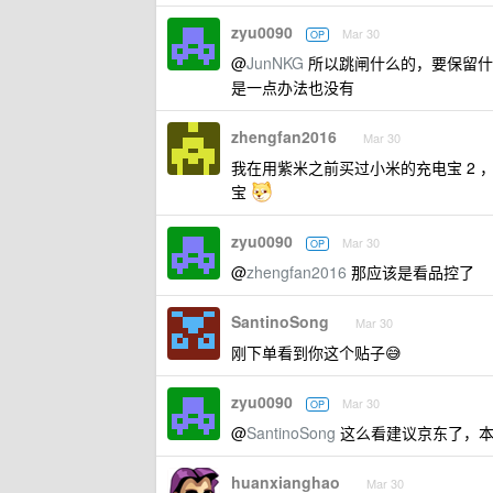
zyu0090
Mar 30
OP
@
JunNKG
所以跳闸什么的，要保留什
是一点办法也没有
zhengfan2016
Mar 30
我在用紫米之前买过小米的充电宝 2 ，
宝
zyu0090
Mar 30
OP
@
zhengfan2016
那应该是看品控了
SantinoSong
Mar 30
刚下单看到你这个贴子😅
zyu0090
Mar 30
OP
@
SantinoSong
这么看建议京东了，本
huanxianghao
Mar 30