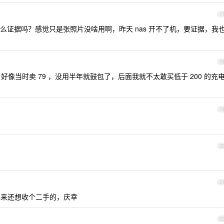
1
么证据吗？感觉只是张照片没啥用啊，昨天 nas 开不了机，要证据，我
1
好像当时卖 79 ，没用半年就鼓包了，后面我就不太敢买低于 200 的充
1
2
2
来还想收个二手的，庆幸
2