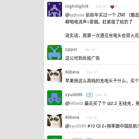
nightlight9
1
Mar 30
@
sjqboss
前些年买过一个 ZMI （
噼啪电流声+冒烟。赶紧拔了给扔了
说实话，我第一次遇见充电头会冒火花
cpper
Mar 30
这公司到处投广告
66beta
Mar 30
苹果用这么高档的充电头干什么，买个 3
zyu0090
Mar 30
OP
@
66beta
最近买了个 qi2.2 无线充，
66beta
Mar 30
@
zyu0090
#10 Qi 2+频率跟中国民