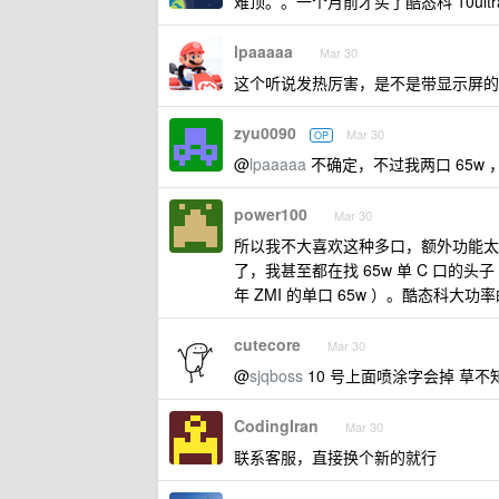
难顶。。一个月前才买了酷态科 10ultr
lpaaaaa
Mar 30
这个听说发热厉害，是不是带显示屏的
zyu0090
Mar 30
OP
@
lpaaaaa
不确定，不过我两口 65w
power100
Mar 30
所以我不大喜欢这种多口，额外功能太
了，我甚至都在找 65w 单 C 口的头
年 ZMI 的单口 65w ）。酷态
cutecore
Mar 30
@
sjqboss
10 号上面喷涂字会掉 草不
CodingIran
Mar 30
联系客服，直接换个新的就行