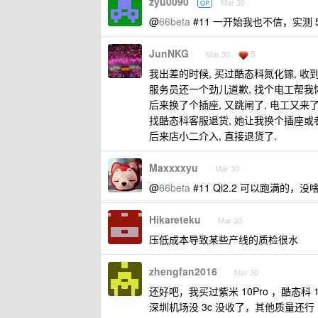
zyu0090
Mar 30
OP
@
66beta
#11 一开始我也不信，实测 
JunNKG
5
Mar 30
我出差的时候, 买过酷态科氮化镓, 收
服务员还一个劲儿道歉, 找个电工帮我
后来换了个插座, 又跳闸了, 电工又来了
找酷态科客服退货, 她让我换个插座或者
后来店小二介入, 直接退货了.
Maxxxxyu
Mar 30
@
66beta
#11 Qi2.2 可以跑满的，
Hikareteku
Mar 30
压低成本导致某些产线的质检很水
zhengfan2016
Mar 30
还好吧，我买过紫米 10Pro ，酷态科 
深圳机场没 3c 没收了，其他质量还行