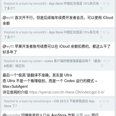
Replied to a topic by revival83
App Store 中国区充值返 10%各位充
7 月 30
›
日
了多少？
@
wyttt
首次开不行，但是后续每年续费开发者会员，可以使用 iCloud
余额
Replied to a topic by revival83
App Store 中国区充值返 10%各位充
7 月 30
›
日
了多少？
@
wyttt
苹果开发者账号续费可以在 iCloud 余额扣费的，都这么干了
好多年了
Replied to a topic by v2dev
codex 客户端的推理强度最后两个（最高
7 月 27
›
日
&极高）啥区别
最后一个“极高”是翻译不准确，其实是 Ultra
而 Ultra 不是一个推理级别，而是一个 Codex 运行的模式 =
Max+SubAgent
详见官网的介绍
https://openai.com/zh-Hans-CN/index/gpt-5-6/
Replied to a topic by siriusliangcn
iOS 26.5.2 不能单独退出 App
6 月 30
›
日
Store 了？
@
yuruizhe
切换账号的入口从 AppStore 改到
设置.app
而已