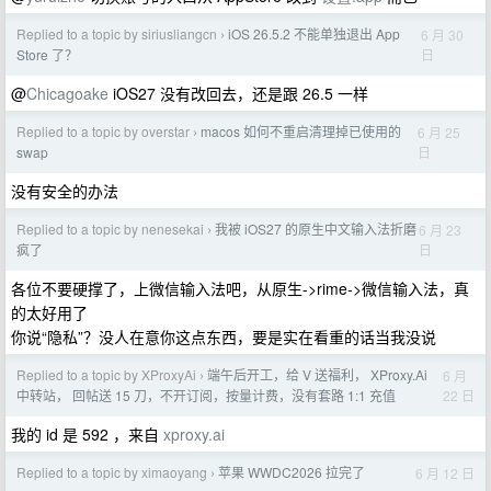
Replied to a topic by siriusliangcn
iOS 26.5.2 不能单独退出 App
6 月 30
›
日
Store 了？
@
Chicagoake
iOS27 没有改回去，还是跟 26.5 一样
Replied to a topic by overstar
macos 如何不重启清理掉已使用的
6 月 25
›
日
swap
没有安全的办法
Replied to a topic by nenesekai
我被 iOS27 的原生中文输入法折磨
6 月 23
›
日
疯了
各位不要硬撑了，上微信输入法吧，从原生->rime->微信输入法，真
的太好用了
你说“隐私”？没人在意你这点东西，要是实在看重的话当我没说
Replied to a topic by XProxyAi
端午后开工，给 V 送福利， XProxy.Ai
6 月
›
22 日
中转站， 回帖送 15 刀，不开订阅，按量计费，没有套路 1:1 充值
我的 id 是 592 ，来自
xproxy.ai
Replied to a topic by ximaoyang
苹果 WWDC2026 拉完了
6 月 12 日
›