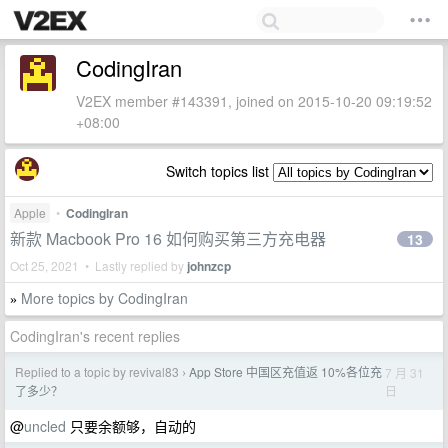
CodingIran
V2EX member #143391, joined on 2015-10-20 09:19:52
+08:00
Switch topics list
Apple
•
CodingIran
新款 Macbook Pro 16 如何购买第三方充电器
13
Oct 25, 2021 • Lastly replied by
johnzcp
More topics by CodingIran
»
CodingIran's recent replies
Replied to a topic by revival83
App Store 中国区充值返 10%各位充
7 月 31
›
日
了多少？
@
uncled
只要余额够，自动的