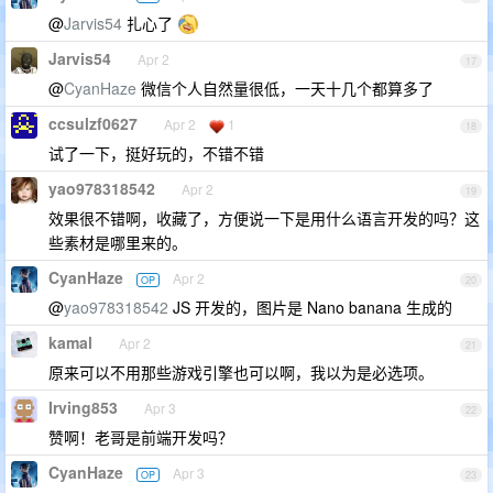
@
Jarvis54
扎心了
Jarvis54
Apr 2
17
@
CyanHaze
微信个人自然量很低，一天十几个都算多了
ccsulzf0627
Apr 2
1
18
试了一下，挺好玩的，不错不错
yao978318542
Apr 2
19
效果很不错啊，收藏了，方便说一下是用什么语言开发的吗？这
些素材是哪里来的。
CyanHaze
Apr 2
OP
20
@
yao978318542
JS 开发的，图片是 Nano banana 生成的
kamal
Apr 2
21
原来可以不用那些游戏引擎也可以啊，我以为是必选项。
Irving853
Apr 3
22
赞啊！老哥是前端开发吗？
CyanHaze
Apr 3
OP
23