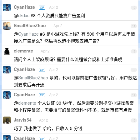
CyanHaze
Apr 2
OP
10
@
ckdxc
#8 个人资质只能靠广告盈利
SmallBlueZhao
Apr 2
11
@
CyanHaze
#6 是小游戏先上线？有 500 个用户以后再去申请
接入广告是么？然后再改造小游戏支持广告？
clemente
Apr 2
12
请问个人上架麻烦吗? 需要什么流程做合规和上架准备呢
CyanHaze
Apr 2
OP
13
@
SmallBlueZhao
是的，也可以提前把广告逻辑写好，用户数达
到要求后再开通
CyanHaze
Apr 2
OP
14
@
clemente
个人认证 30 块/年，然后需要分别提交小游戏备案
和小程序备案，需要填写的备案资料也不多，就是审核有点慢
Jarvis54
Apr 2
15
巧了 我也做了 哈哈，日收入 5 分钱
CyanHaze
Apr 2
OP
16