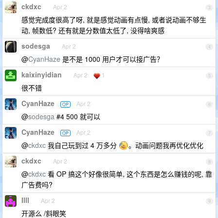
ckdxc
Apr 2
3
感觉完成度很高了呀, 就是感觉动画有点慢, 或者说动画不够生
动, 帧数低? 还有就是分数值太低了, 没得啥爽感
sodesga
Apr 2
4
@
CyanHaze
是不是 1000 用户才可以接广告？
kaixinyidian
Apr 2
1
5
很不错
CyanHaze
Apr 2
OP
6
@
sodesga
#4 500 就可以
CyanHaze
Apr 2
OP
7
@
ckdxc
我自己玩到过 4 万多分
。动画问题我再优化优化
ckdxc
Apr 2
8
@
ckdxc
看 OP 搞这个好像很简单, 这个东西是怎么赚钱的呢, 靠
广告费吗?
IlIl
Apr 2
9
开源么 /斜眼笑