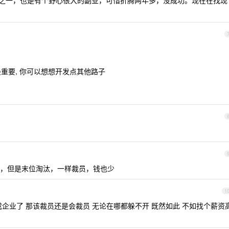
之一，也是有个野心很大的副业，可惜折腾两年多，没成功。现在在找现
最重要, 你可以想想开发点其他路子
，但是末位淘汰，一样裁员，钱也少
1
企业了 那该裁员还是会裁员 无论在哪都躲不开 既然如此 不如找个薪资