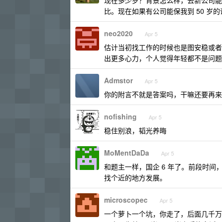
现在多少岁？背景怎么样，去新公司能
比。现在如果有公司能保我到 50 岁
neo2020
Apr 5
估计当初找工作的时候也是图安稳或者
出更多心力，个人觉得年轻都不是问题
Admstor
Apr 5
你的附言不就是答案吗，干嘛还要再来
nofishing
Apr 5
稳住别浪，韬光养晦
MoMentDaDa
Apr 5
和题主一样，国企 6 年了。前段时
找个近的地方发展。
microscopec
Apr 5
一个萝卜一个坑，你走了，后面几千万