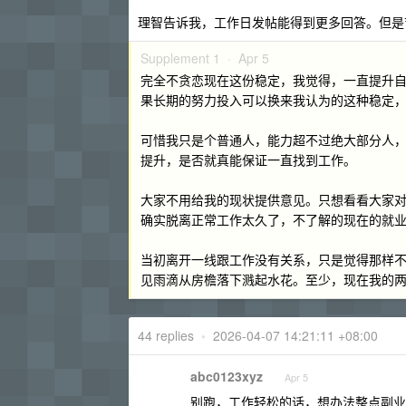
理智告诉我，工作日发帖能得到更多回答。但是
Supplement 1 ·
Apr 5
完全不贪恋现在这份稳定，我觉得，一直提升
果长期的努力投入可以换来我认为的这种稳定
可惜我只是个普通人，能力超不过绝大部分人
提升，是否就真能保证一直找到工作。
大家不用给我的现状提供意见。只想看看大家
确实脱离正常工作太久了，不了解的现在的就
当初离开一线跟工作没有关系，只是觉得那样
见雨滴从房檐落下溅起水花。至少，现在我的
44 replies
•
2026-04-07 14:21:11 +08:00
abc0123xyz
Apr 5
别跑，工作轻松的话，想办法整点副业