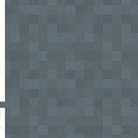
如
持
我
看
1