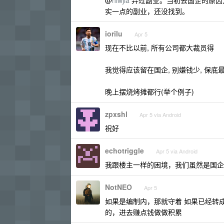
@
hlwjia
弄过副业。当初去国企的原因
实一点的副业，还没找到。
iorilu
Apr 5
现在不比以前, 所有公司都大裁员得
我觉得应该留在国企, 别嫌钱少, 保底
晚上摆烧烤摊都行(举个例子)
zpxshl
Apr 5 via Android
祝好
echotriggle
Apr 5 via Android
我跟楼主一样的困境，我们虽然是国企
NotNEO
Apr 5
如果是编制内，那就守着 如果已经转成
的，进去赚点钱做做积累