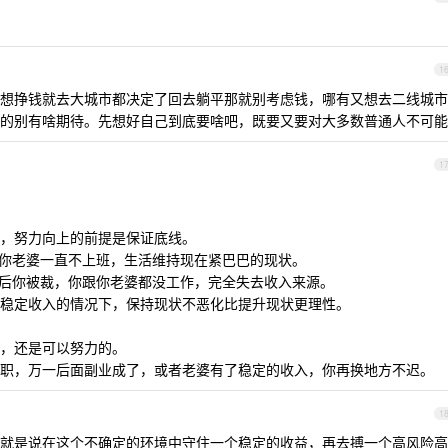
1
想挣钱就去大城市都决定了回去躺平那就别考虑钱，哪有又想去二线城市
的别有啥期待。先想好自己到底要啥吧，既要又要对大多数普通人不可能
1
，努力向上的前提是保证底线。
是你老婆一直不上班，生活维持现在紧巴巴的现状。
年后你被裁，你跟你老婆都没工作，完全失去收入来源。
稳定收入的情况下，保持现状不恶化比提升现状更理性。
，还是可以努力的。
职，万一后面副业成了，或者老婆有了稳定的收入，你再换地方不迟。
1
就是说在这个不确定的环境中守住一个稳定的收益，再去搏一个高风险高