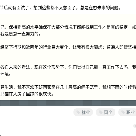
节后就有面试了，想到这些都不太想面了，总是在想未来的问题。
自己，保持稍高的水平确保在大部分情况下都能找到工作才是真的稳定，
，我是愿意一直努力的。
，经济下行期和近两年的行业巨大变化，让我有很大顾虑：普通人即使坚
对各自未来的看法，现在这个形势下，你们觉得自己能一直工作下去吗。
业环境。
不算生活，我不喜欢下班回家窝在几十层高的鸽子笼里，我想下雨的时候
两只猫在大房子里跑的很欢快。
就业
国企
职业
。