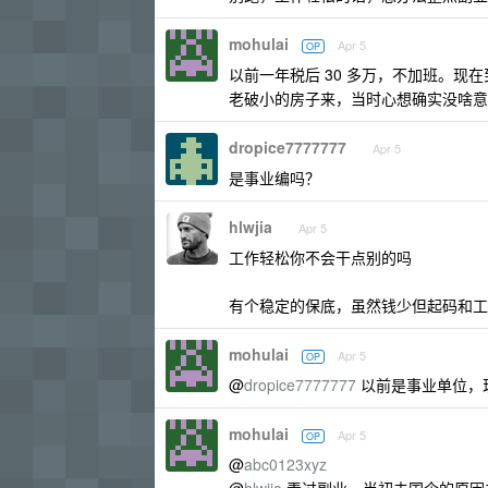
mohulai
Apr 5
OP
以前一年税后 30 多万，不加班。现在到
老破小的房子来，当时心想确实没啥意
dropice7777777
Apr 5
是事业编吗？
hlwjia
Apr 5
工作轻松你不会干点别的吗
有个稳定的保底，虽然钱少但起码和工
mohulai
Apr 5
OP
@
dropice7777777
以前是事业单位，
mohulai
Apr 5
OP
@
abc0123xyz