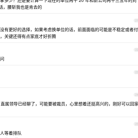
拿多少？还是要计算一下现在的单位再干 20 年和新公司再干三五年的对
的话，腰斩我也是肯去的
2
没有更好的选择，如果考虑换单位的话，前面面临的可能是不稳定或者付
，关键还得有点家底才好折腾
2
问
2
2
间，直属领导已经聊了，可能要被裁员，心里想着还挺高兴的，刚好可以回
2
人等着排队