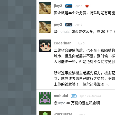
jiey2
2
Apr 5
PRO
国企就是半个公务员，特殊时期有可能
jiey2
Apr 5
PRO
@
mohulai
怎么差这么多，降 20 万
coderluan
Apr 5
二线省会即使落后，也不至于和隔壁的
城市，但是你老婆并不是，到时候一样
人可能降一些，但是绝对不会捉襟见肘
所以这事应该楼主老婆先努力，楼主配
到，就应该考虑自己转行之类的，不想
上你的钱就够了，偶尔还能滋润下。
mohulai
Apr 5 via Android
OP
@
jiey2
30 万说的是在私企啊
438215576
Apr 5