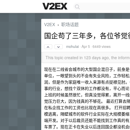
V2EX
职场话题
›
国企苟了三年多，各位爷觉
mohulai
·
Apr 5
· 6449 views
This topic created in 123 days ago, the info
现在在二线省会城市的大型国企混日子，前身是
单位，一眼望到头的不会有失业风险，工作轻松
润，但是作为家庭唯一收入来源有点捉襟见肘。
事的行业，想找个双休的工作都没有，平心而论
上班的时候虽然很忙，但真没觉得累，离开一线
觉压力巨大，因为钱真的不够花。 最近打算去
在私企找工作的工资也比现在高很多。 打开招
模逃离，隔壁城市的软件行业实际在大规模萎缩，
端开发。对于以后裁员还能不能找到工作真的有
车票了。现在正卡在失业以后连回国企都没机会