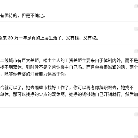
1
有优待的，但是不确定。
1
？原来 30 万一年是真的上层生活了：又有钱，又有权。
1
二线城市有巨大差距，楼主个人的工资差距主要来自于体制内外，而不是
找不到双休，到时候不是辛苦你楼主自己吗。而且单身很滋润的话，两个
，除非你老婆的消费能力远高于你。
合就可以了，她去隔壁市找好工作了，你可以再考虑辞职跟去，她找不
单休，那可以找挣的少点的双休啊，她挣的钱够她自己开销就行，然后加
1
1