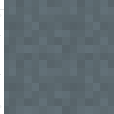
9
退
绝
0