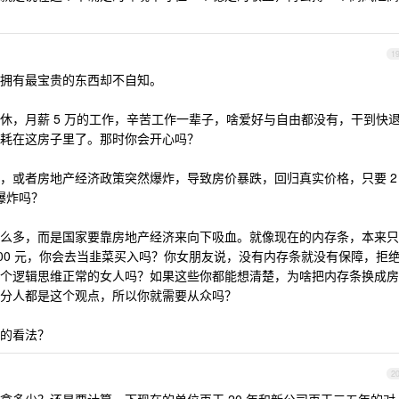
1
拥有最宝贵的东西却不自知。
休，月薪 5 万的工作，辛苦工作一辈子，啥爱好与自由都没有，干到快
耗在这房子里了。那时你会开心吗？
，或者房地产经济政策突然爆炸，导致房价暴跌，回归真实价格，只要 2
爆炸吗？
么多，而是国家要靠房地产经济来向下吸血。就像现在的内存条，本来只
2000 元，你会去当韭菜买入吗？你女朋友说，没有内存条就没有保障，拒
个逻辑思维正常的女人吗？如果这些你都能想清楚，为啥把内存条换成房
分人都是这个观点，所以你就需要从众吗？
的看法？
2