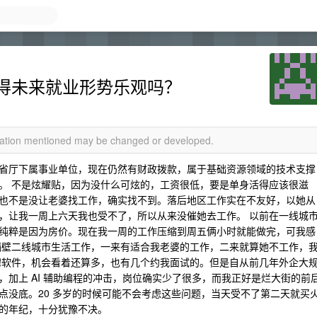
得未来就业形势乐观吗？
rmation mentioned may be changed or developed.
省厅下属事业单位，现在仍然有财政拨款，属于基础资源领域的技术支撑
。 不是炫耀贴，因为没什么可炫的，工资很低，要是单身活得应该很滋
也不是没让老婆找工作，确实找不到。落后地区工作实在不友好，以她从
，让我一周上六天我也受不了，所以从来没催她去工作。 以前在一线城
纯粹是因为房价。现在我一周的工作压缩到周五俩小时就能做完，可我感
隔壁二线城市生活工作，一来有适合我老婆的工作，二来就算她不工作，
聘软件，机会看着还算多，也有几个约我面试的。但是自从前几年外企大
加上 AI 辅助编程的冲击，岗位确实少了很多，而我正好是烂大街的前
点没底。20 多岁的时候可能不会考虑这些问题，当天受不了第二天就买
的年纪，十分犹豫不决。