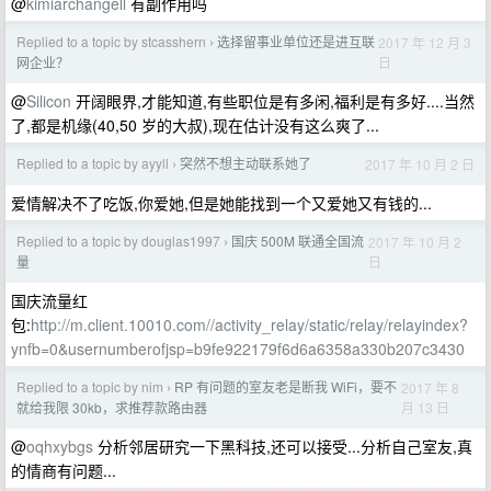
@
kimiarchangell
有副作用吗
Replied to a topic by stcasshern
选择留事业单位还是进互联
2017 年 12 月 3
›
日
网企业？
@
Silicon
开阔眼界,才能知道,有些职位是有多闲,福利是有多好....当然
了,都是机缘(40,50 岁的大叔),现在估计没有这么爽了...
Replied to a topic by ayyll
突然不想主动联系她了
2017 年 10 月 2 日
›
爱情解决不了吃饭,你爱她,但是她能找到一个又爱她又有钱的...
Replied to a topic by douglas1997
国庆 500M 联通全国流
2017 年 10 月 2
›
日
量
国庆流量红
包:
http://m.client.10010.com//activity_relay/static/relay/relayindex?
ynfb=0&usernumberofjsp=b9fe922179f6d6a6358a330b207c3430
Replied to a topic by nim
RP 有问题的室友老是断我 WiFi，要不
2017 年 8
›
月 13 日
就给我限 30kb，求推荐款路由器
@
oqhxybgs
分析邻居研究一下黑科技,还可以接受...分析自己室友,真
的情商有问题...