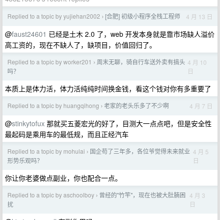
Replied to a topic by yujiehan2002
[合肥] 初级小程序全栈工程师
4 月 13 日
›
@
faust24601
已经是土木 2.0 了，web 开发本身就是靠市场缺人溢价
高工资的，现在不缺人了，缺项目，价值回归了。
Replied to a topic by worker201
周末无聊，骑自行车送外卖有搞头
4 月 10
›
日
吗？
本质上是体力活，体力活纯纯时间换金钱，看这个钱对你有多重要了
Replied to a topic by huangqihong
老家的老头乐多了不少啊
4 月 7 日
›
@
stinkytofux
那就买五菱宏光的好了，目测大一点点吧，但是安全性
最起码是乘用车的最低规，而且正经汽车
Replied to a topic by mohulai
国企苟了三年多，各位爷觉得未来就业
4 月 5
›
日
形势乐观吗？
你让你老婆做点副业，你也配合一点。
Replied to a topic by aschoolboy
曾经的"竹竿"，现在也被大肚腩困
4 月 3
›
日
扰