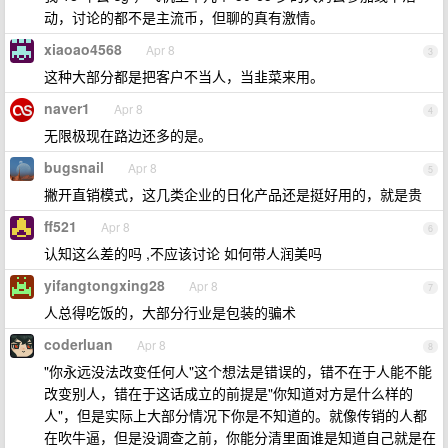
动，讨论的都不是主流币，但聊的真有激情。
xiaoao4568
Apr 8
3
这种大部分都是把客户不当人，当韭菜来用。
naver1
Apr 8
4
无限极现在路边还多的是。
bugsnail
Apr 8
5
撇开直销模式，这几类企业的日化产品还是挺好用的，就是贵
ff521
Apr 8
6
认知这么差的吗 ,不应该讨论 如何带人润美吗
yifangtongxing28
Apr 8
7
人总得吃饭的，大部分行业是包装的骗术
coderluan
Apr 8
8
"你永远没法改变任何人"这个想法是错误的，错不在于人能不能
改变别人，错在于这话成立的前提是"你知道对方是什么样的
人"，但是实际上大部分情况下你是不知道的。就像传销的人都
在吹牛逼，但是没调查之前，你能分清里面谁是知道自己就是在