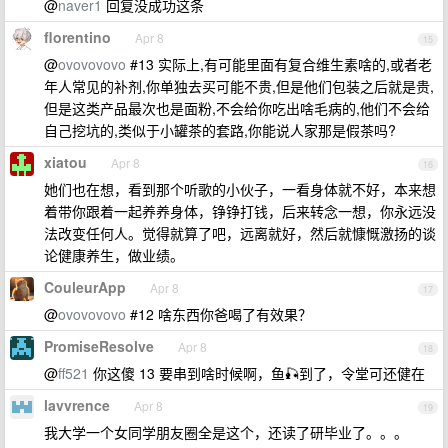
@
naver1
回复没成功这条
florentino
Apr 8
15
@
ovovovovo
#13 实际上,有可能里面有复合维生素啥的,或者老
年人常见的补剂,你单独去买可能不贵,但是他们包装之后就是贵,
但是这类产品最次也是面粉,不会给你吃出啥毛病的,他们不会给
自己挖坑的,类似于小罐茶的套路,你能说人家那是假茶吗?
xiatou
Apr 8
16
她们也在想，看到那个听歌的小伙子，一看身体就不好，本来想
着带你跟着一起养养身体，铮铮打钱，后来转念一想，你永远没
法改变任何人。觉得就算了吧，远离就好，然后就慷慨激扬的谈
论健康养生，做业绩。
CouleurApp
Apr 8
17
@
ovovovovo
#12 啥东西你爸喝了有效果？
PromiseResolve
Apr 8
18
@
ff521
你这傻 13 要串到啥时候啊，鱼🎣到了，令堂可还健在
lavvrence
Apr 8
19
我大学一个女同学朋友圈全是这个，还读了研毕业了。。。