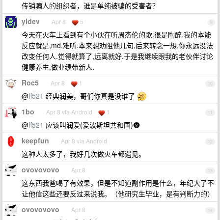
传销骗人的组织者，谁是单纯被骗的受害者？
yidev
Apr 8
5
9
今天在火车上看到有个小伙在听周杰伦的歌.很是陶醉.我的本能
反应就是,md,难听.本来想劝阻他几句,后来转念一想,你永远没法
改变任何人.觉得就算了,远离就好.于是我继续跟我的老伙伴讨论
健康养生,做业绩带新人.
Roc5
Apr 8
1
10
@
ff521
经典润美，哥们你真是没谁了
1bo
Apr 8 via Android
1
11
@
ff521
应该叫润爱(爱波斯坦共和国)🌚
keepfun
Apr 8 via Android
12
这种人太多了，我好几次做火车都遇见。
ovovovovo
Apr 8
13
这东西我爸喝了有效果，但是不知道副作用是什么，年纪大了不
让他信这些还要反过来说我。（他研究生毕业，是有判断力的）
ovovovovo
Apr 8
14