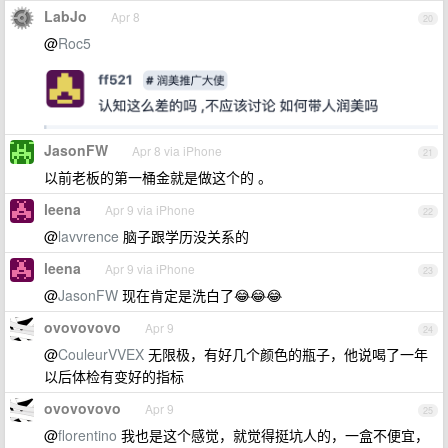
LabJo
Apr 8
20
@
Roc5
JasonFW
Apr 8 via iPhone
21
以前老板的第一桶金就是做这个的 。
leena
Apr 9 via iPhone
22
@
lavvrence
脑子跟学历没关系的
leena
Apr 9 via iPhone
23
@
JasonFW
现在肯定是洗白了😂😂😂
ovovovovo
Apr 9
24
@
CouleurVVEX
无限极，有好几个颜色的瓶子，他说喝了一年
以后体检有变好的指标
ovovovovo
Apr 9
25
@
florentino
我也是这个感觉，就觉得挺坑人的，一盒不便宜，