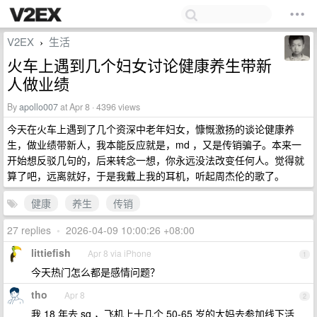
V2EX
生活
›
火车上遇到几个妇女讨论健康养生带新
人做业绩
By
apollo007
at Apr 8 · 4396 views
今天在火车上遇到了几个资深中老年妇女，慷慨激扬的谈论健康养
生，做业绩带新人，我本能反应就是，md ，又是传销骗子。本来一
开始想反驳几句的，后来转念一想，你永远没法改变任何人。觉得就
算了吧，远离就好，于是我戴上我的耳机，听起周杰伦的歌了。
健康
养生
传销
27 replies
•
2026-04-09 10:00:26 +08:00
littiefish
Apr 8 via iPhone
1
今天热门怎么都是感情问题？
tho
Apr 8
2
我 18 年去 sg ，飞机上十几个 50-65 岁的大妈去参加线下活