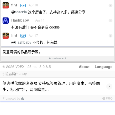
fiht
Apr 10
OP
3
@
sharida
这个厉害了，支持这么多，感谢分享
Hashbaby
Apr 14
4
有没有后门 会不会盗我 cookie
fiht
Apr 17
OP
5
@
Hashbaby
不会的，纯前端
爱意满满的作品展示区。
Advertisement
© 2026 V2EX · 25ms · 3.9.8.5
About
·
Language
浏览器插件 - Stay
侧边栏化你的浏览器 支持标签页管理，用户脚本，书签同
›
步，标记广告，网页暗黑…
Promoted by
ris
PRO