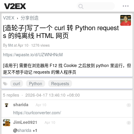
V2EX
分享创造
›
[造轮子]写了一个 curl 转 Python request
s 的纯离线 HTML 网页
By
fiht
at Apr 10 · 1276 views
https://wpaste.io/d/UZWNHNcM
[适用于] 需要在浏览器用 F12 找 Cookie 之后放到 python 里运行，但
是又不想手动记 requests 的懒人程序员
curl
Python
Requests
5 replies
•
2026-04-17 13:46:10 +08:00
sharida
Apr 10
1
https://curlconverter.com/
JimLee0921
Apr 10
2
@
sharida
+1