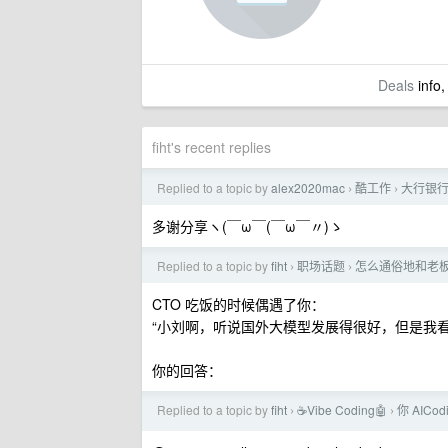
Deals
info,
fiht's recent replies
Replied to a topic by
alex2020mac
酷工作
大行银
›
›
多谢分享ヽ(￣ω￣(￣ω￣〃)ゝ
Replied to a topic by
fiht
职场话题
怎么通俗地和老
›
›
CTO 吃饭的时候偶遇了你：
“小刘啊，听说国外大模型发展得很好，但是我看一些
你的回答：
Replied to a topic by
fiht
☕Vibe Coding🤖
你 AIC
›
›