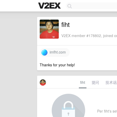
fiht
V2EX member #178802, joined on
imfht.com
Thanks for your help!
fiht
提问
技术话
Per fiht's se