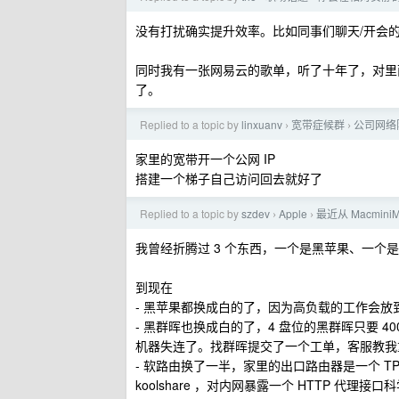
没有打扰确实提升效率。比如同事们聊天/开会
同时我有一张网易云的歌单，听了十年了，对里
了。
Replied to a topic by
linxuanv
宽带症候群
公司网络
›
›
家里的宽带开一个公网 IP
搭建一个梯子自己访问回去就好了
Replied to a topic by
szdev
Apple
最近从 Macmin
›
›
我曾经折腾过 3 个东西，一个是黑苹果、一个
到现在
- 黑苹果都换成白的了，因为高负载的工作会放到 
- 黑群晖也换成白的了，4 盘位的黑群晖只要 
机器失连了。找群晖提交了一个工单，客服教我
- 软路由换了一半，家里的出口路由器是一个 T
koolshare ，对内网暴露一个 HTTP 代理接