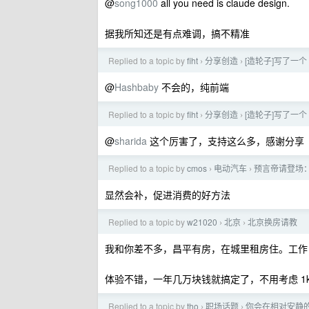
@
song1000
all you need is claude design.
据我所知还是有点难调，搞不精准
Replied to a topic by
fiht
分享创造
[造轮子]写了一个 cu
›
›
@
Hashbaby
不会的，纯前端
Replied to a topic by
fiht
分享创造
[造轮子]写了一个 cu
›
›
@
sharida
这个厉害了，支持这么多，感谢分享
Replied to a topic by
cmos
电动汽车
预言帝请登场：
›
›
显然会补，促进消费的好方法
Replied to a topic by
w21020
北京
北京换房请教
›
›
我和你差不多，昌平有房，在城里租房住。工作
体验不错，一年几万块钱就搞定了，不用考虑 1
Replied to a topic by
tho
职场话题
你会在相对安静
›
›