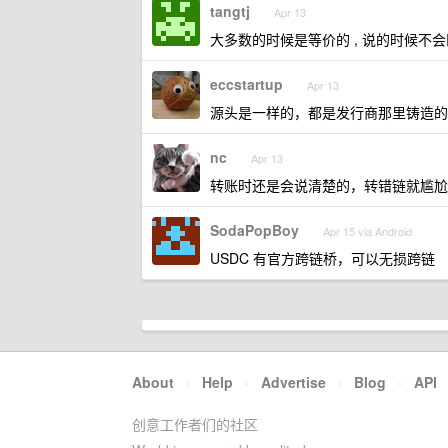
tangtj
Apr 13
大多数的时候是等价的 , 说的时候不会
eccstartup
Apr 13
源头是一样的，都是发行商那里铸造的
nc
Apr 13
转账时还是会说清楚的，转错链就尴尬
SodaPopBoy
Apr 15 via Android
USDC 有官方跨链桥，可以无损跨链
About
·
Help
·
Advertise
·
Blog
·
API
创意工作者们的社区