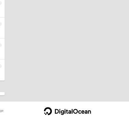
1
2
3
4
ge