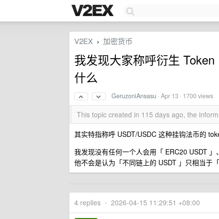
V2EX
加密货币
›
我发现大家称呼衍生 Toke
什么
GeruzoniAnsasu
·
Apr 13
· 1700 views
This topic created in 115 days ago, the info
其实特指称呼 USDT/USDC 这种挂钩法币的 tok
我发现没有任何一个人会用「 ERC20 USDT 
他不会是认为「不同链上的 USDT 」只相当
4 replies
•
2026-04-15 11:29:51 +08:00