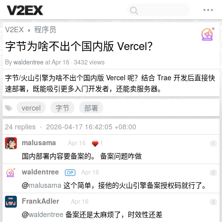
V2EX
程序员
›
字节为啥不出个国内版 Vercel？
By
waldentree
at Apr 16 · 3432 views
字节/火山引擎为啥不出个国内版 Vercel 呢？结合 Trae 开发后直接快
速部署，既能吸引更多入门开发者，还能卖服务器。
vercel
字节
部署
24 replies
•
2026-04-17 16:42:05 +08:00
malusama
Apr 16
1
1
国内部署内容要备案的。 备案问题咋做
waldentree
Apr 16
OP
2
@
malusama
这个简单，接他的火山引擎备案授权码就行了。
FrankAdler
Apr 16
3
@
waldentree
备案还是太麻烦了，时效性还差