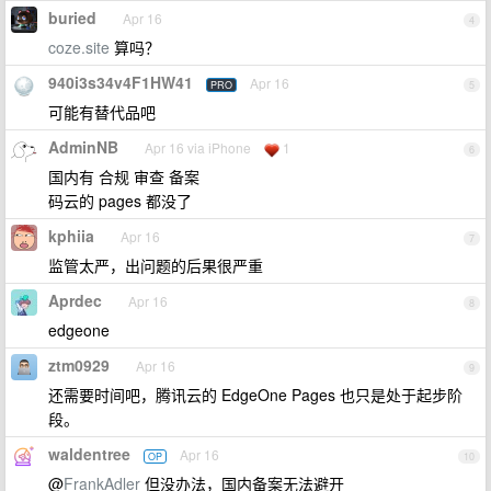
buried
Apr 16
4
coze.site
算吗？
940i3s34v4F1HW41
Apr 16
PRO
5
可能有替代品吧
AdminNB
Apr 16 via iPhone
1
6
国内有 合规 审查 备案
码云的 pages 都没了
kphiia
Apr 16
7
监管太严，出问题的后果很严重
Aprdec
Apr 16
8
edgeone
ztm0929
Apr 16
9
还需要时间吧，腾讯云的 EdgeOne Pages 也只是处于起步阶
段。
waldentree
Apr 16
OP
10
@
FrankAdler
但没办法，国内备案无法避开