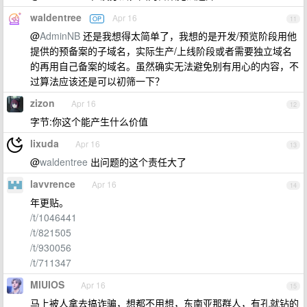
waldentree
Apr 16
OP
11
@
AdminNB
还是我想得太简单了，我想的是开发/预览阶段用他
提供的预备案的子域名，实际生产/上线阶段或者需要独立域名
的再用自己备案的域名。虽然确实无法避免别有用心的内容，不
过算法应该还是可以初筛一下？
zizon
Apr 16
12
字节:你这个能产生什么价值
lixuda
Apr 16
13
@
waldentree
出问题的这个责任大了
lavvrence
Apr 16
14
年更贴。
/t/1046441
/t/821505
/t/930056
/t/711347
MIUIOS
Apr 16
15
马上被人拿去搞诈骗，想都不用想，东南亚那群人，有孔就钻的