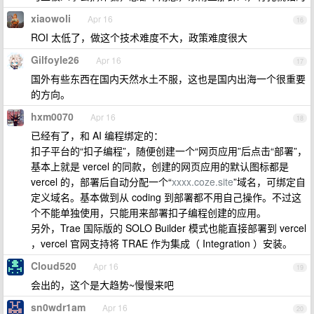
xiaowoli
Apr 16
16
ROI 太低了，做这个技术难度不大，政策难度很大
Gilfoyle26
Apr 16
17
国外有些东西在国内天然水土不服，这也是国内出海一个很重要
的方向。
hxm0070
Apr 16
18
已经有了，和 AI 编程绑定的：
扣子平台的“扣子编程”，随便创建一个“网页应用”后点击“部署”，
基本上就是 vercel 的同款，创建的网页应用的默认图标都是
vercel 的，部署后自动分配一个“
xxxx.coze.site
”域名，可绑定自
定义域名。基本做到从 coding 到部署都不用自己操作。不过这
个不能单独使用，只能用来部署扣子编程创建的应用。
另外，Trae 国际版的 SOLO Builder 模式也能直接部署到 vercel
，vercel 官网支持将 TRAE 作为集成（ Integration ）安装。
Cloud520
Apr 16
19
会出的，这个是大趋势~慢慢来吧
sn0wdr1am
Apr 16
20