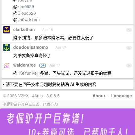
@
ztm0929
@
Cloud520
@
sn0wdr1am
clarkethan
Apr 16
22
赚不到钱，顶多赔本赚吆喝，必要性太低了
doudouisamomo
Apr 17
23
为啥要备案真奇怪了
waldentree
Apr 17
OP
24
@
liKeYunKeji
多谢，回头试试，还没试过扣子的编程
• 请不要在回答技术问题时复制粘贴 AI 生成的内容
© 2026 V2EX · 46ms · 3.9.8.5
About
·
Language
老倔驴证券开户巨靠谱，已助千人!