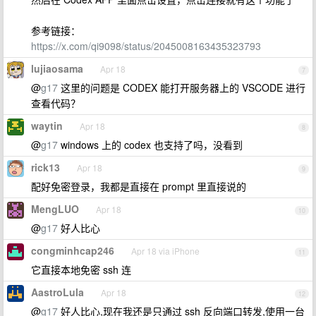
参考链接：
https://x.com/qi9098/status/2045008163435323793
lujiaosama
Apr 18
7
@
g17
这里的问题是 CODEX 能打开服务器上的 VSCODE 进行
查看代码？
waytin
Apr 18
8
@
g17
windows 上的 codex 也支持了吗，没看到
rick13
Apr 18
9
配好免密登录，我都是直接在 prompt 里直接说的
MengLUO
Apr 18
10
@
g17
好人比心
congminhcap246
Apr 18 via iPhone
11
它直接本地免密 ssh 连
AastroLula
Apr 18
12
@
g17
好人比心,现在我还是只通过 ssh 反向端口转发,使用一台