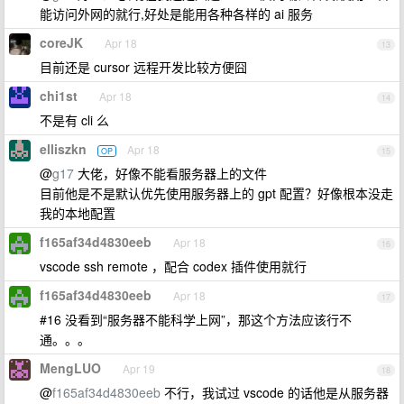
能访问外网的就行,好处是能用各种各样的 ai 服务
coreJK
Apr 18
13
目前还是 cursor 远程开发比较方便囧
chi1st
Apr 18
14
不是有 cli 么
elliszkn
Apr 18
OP
15
@
g17
大佬，好像不能看服务器上的文件
目前他是不是默认优先使用服务器上的 gpt 配置？好像根本没走
我的本地配置
f165af34d4830eeb
Apr 18
16
vscode ssh remote ，配合 codex 插件使用就行
f165af34d4830eeb
Apr 18
17
#16 没看到“服务器不能科学上网”，那这个方法应该行不
通。。。
MengLUO
Apr 19
18
@
f165af34d4830eeb
不行，我试过 vscode 的话他是从服务器