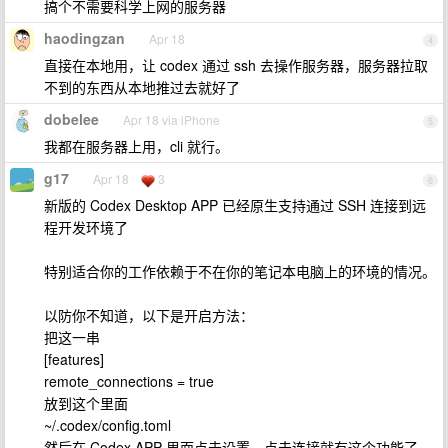
搞个不需要科学上网的服务器
haodingzan
Apr 18
4
直接在本地用，让 codex 通过 ssh 去操作服务器，服务器拉取
不到的东西从本地推过去就好了
dobelee
Apr 18 via iPhone
5
我都在服务器上用，cli 就行。
g17
Apr 18
3
6
新版的 Codex Desktop APP 已经原生支持通过 SSH 连接到远
程开发环境了
特别适合你的工作依赖于不在你的笔记本电脑上的环境的情况。
以防你不知道，以下是开启方法：
把这一串
[features]
remote_connections = true
放到这个里面
~/.codex/config.toml
然后在 Codex APP 里面点击设置，点击连接就有这个功能了