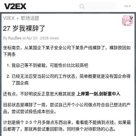
V2EX
职场话题
›
27 岁我裸辞了
By
KuuBee
at Apr 20 · 2928 views
坐标南京，从某国企下某子安全公司下某条产线裸辞了，裸辞原因如
下两条
我自己等不到被裁，可能性价比比较高吧
已经无法忍受当前公司的工作状态，简单概要就是没有国企命得
了国企病
还有点，不好明说反正意思大概其就是
上岸第一剑,剑斩意中人
目前状态是裸辞了一周，尝试自己开个小公司做点符合自己想法的产
品，尝试尝试极低成本创业。
计划是搞个 2-3 个月多做点东西出来，看看能不能搞到点钱，如果最
后都寄了，那就再尝试重回职场，同时换个对待职场的心态。