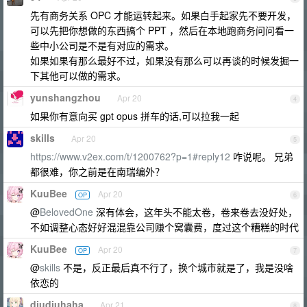
先有商务关系 OPC 才能运转起来。如果白手起家先不要开发，
可以先把你想做的东西搞个 PPT ，然后在本地跑商务问问看一
些中小公司是不是有对应的需求。
如果如果有那么最好不过，如果没有那么可以再谈的时候发掘一
下其他可以做的需求。
yunshangzhou
Apr 20
4
如果你有意向买 gpt opus 拼车的话,可以拉我一起
skills
Apr 20
5
https://www.v2ex.com/t/1200762?p=1#reply12
咋说呢。 兄弟
都很难，你之前是在南瑞编外？
KuuBee
Apr 20
OP
6
@
BelovedOne
深有体会，这年头不能太卷，卷来卷去没好处，
不如调整心态好好混混靠公司赚个窝囊费，度过这个糟糕的时代
KuuBee
Apr 20
OP
7
@
skills
不是，反正最后真不行了，换个城市就是了，我是没啥
依恋的
diudiuhaha
Apr 21
8