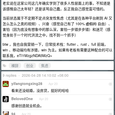
老实说在这家公司这几年确实学到了很多人性层面上的事，不知道是
该感慨自己太年轻？还是该骂自己蠢，反正我自己感觉蛮可惜的。
当前状态属于不定期不定点突发性焦虑（尤其是在各种平台刷到 AI 又
怎么怎么之类的视频）、兴奋（感觉自己有了 100%
虚假的
自由）、
害怕（因为底没有想象中的那么深，害怕一步错步步错）和迷茫（感
觉身处于一个时代洪流之中，找不到一个抓手）
btw ，我也自我营销一下，日常技术栈：flutter 、rust 、full 前端，
win 、移动端均有涉猎，win 为主。如果有老板有需要这种配合的可以
联系我，eTI1MzgzNDA5MzQ=
裸辞
创业
焦虑
9 replies
•
2026-04-28 14:10:02 +08:00
yifangtongxing28
Apr 20
1
看来还没结婚，没房贷，挺好的哈哈
BelovedOne
Apr 20
2
感谢创造就业机会。
94
Apr 20
3