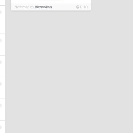
Promoted by
daxiaolian
PRO
3
4
5
6
7
8