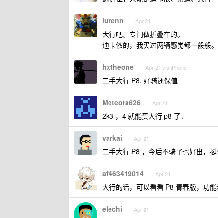
lurenn
Apr 21
大行吧。专门做折叠车的。
迪卡侬的，我买过两辆感觉都一般般。
hxtheone
Apr 21 via iPhone
二手大行 P8, 好骑还保值
Meteora626
Apr 21
2k3 ，4 就能买大行 p8 了，
varkai
Apr 21
二手大行 P8 ，今后不骑了也好出，
af463419014
Apr 21
大行的话，可以看看 P8 青春版，功能和
elechi
Apr 21