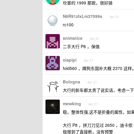
坎普的 1999 那款，很好骑
N6R91zIxLm37099s
Apr 21
rc100
snimstice
Apr 21
二手大行 P8 ，保值
xiapipi
Apr 21
fold560 ，蹲狗东国补大概 2370 这样
Bologna
Apr 21
大行的新车都太贵了说实话，考虑一下
mewking
Apr 21
稳，整体性强,这不是折叠的属性，如
大行 P8 ，拼刀刀见过 2650 ，迪
极限到了直接断，没有预警