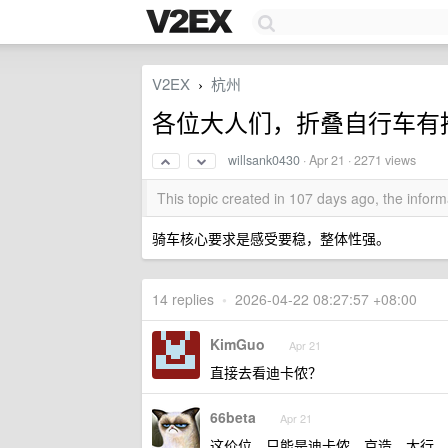
V2EX
杭州
›
各位大人们，折叠自行车有推荐的
willsank0430
·
Apr 21
· 2271 views
This topic created in 107 days ago, the info
骑车核心要求是感受要稳，整体性强。
14 replies
•
2026-04-22 08:27:57 +08:00
KimGuo
Apr 21
直接去看迪卡侬？
66beta
Apr 21
这价位，只能是迪卡侬、京造、大行