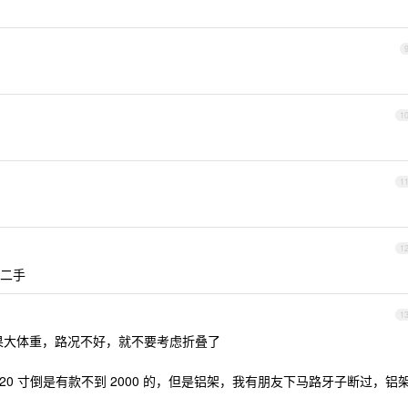
1
1
。
1
二手
1
果大体重，路况不好，就不要考虑折叠了
卡侬 20 寸倒是有款不到 2000 的，但是铝架，我有朋友下马路牙子断过，铝