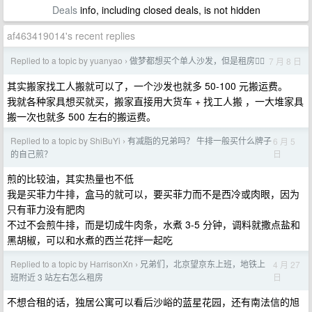
Deals
info, including closed deals, is not hidden
af463419014's recent replies
Replied to a topic by yuanyao
做梦都想买个单人沙发，但是租房😮‍💨
7 月 8 日
›
其实搬家找工人搬就可以了，一个沙发也就多 50-100 元搬运费。
我就各种家具想买就买，搬家直接用大货车 + 找工人搬 ，一大堆家具
搬一次也就多 500 左右的搬运费。
Replied to a topic by ShiBuYi
有减脂的兄弟吗？ 牛排一般买什么牌子
6 月 5
›
日
的自己煎？
煎的比较油，其实热量也不低
我是买菲力牛排，盒马的就可以，要买菲力而不是西冷或肉眼，因为
只有菲力没有肥肉
不过不会煎牛排，而是切成牛肉条，水煮 3-5 分钟，调料就撒点盐和
黑胡椒，可以和水煮的西兰花拌一起吃
Replied to a topic by HarrisonXn
兄弟们，北京望京东上班，地铁上
4 月 27
›
日
班附近 3 站左右怎么租房
不想合租的话，独居公寓可以看后沙峪的蓝星花园，还有南法信的旭