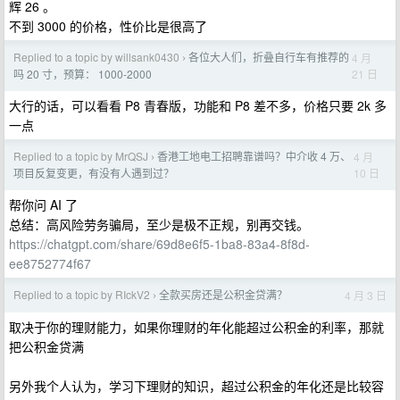
辉 26 。
不到 3000 的价格，性价比是很高了
Replied to a topic by willsank0430
各位大人们，折叠自行车有推荐的
4 月
›
21 日
吗 20 寸，预算： 1000-2000
大行的话，可以看看 P8 青春版，功能和 P8 差不多，价格只要 2k 多
一点
Replied to a topic by MrQSJ
香港工地电工招聘靠谱吗？中介收 4 万、
4 月
›
10 日
项目反复变更，有没有人遇到过？
帮你问 AI 了
总结：高风险劳务骗局，至少是极不正规，别再交钱。
https://chatgpt.com/share/69d8e6f5-1ba8-83a4-8f8d-
ee8752774f67
Replied to a topic by RIckV2
全款买房还是公积金贷满？
4 月 3 日
›
取决于你的理财能力，如果你理财的年化能超过公积金的利率，那就
把公积金贷满
另外我个人认为，学习下理财的知识，超过公积金的年化还是比较容