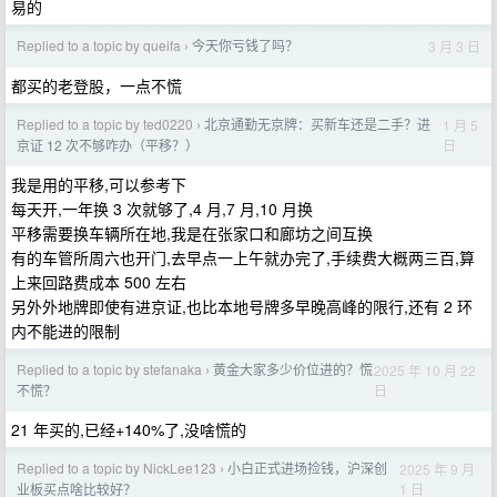
易的
Replied to a topic by queifa
今天你亏钱了吗？
3 月 3 日
›
都买的老登股，一点不慌
Replied to a topic by ted0220
北京通勤无京牌：买新车还是二手？进
1 月 5
›
日
京证 12 次不够咋办（平移？）
我是用的平移,可以参考下
每天开,一年换 3 次就够了,4 月,7 月,10 月换
平移需要换车辆所在地,我是在张家口和廊坊之间互换
有的车管所周六也开门,去早点一上午就办完了,手续费大概两三百,算
上来回路费成本 500 左右
另外外地牌即使有进京证,也比本地号牌多早晚高峰的限行,还有 2 环
内不能进的限制
Replied to a topic by stefanaka
黄金大家多少价位进的？慌
2025 年 10 月 22
›
日
不慌？
21 年买的,已经+140%了,没啥慌的
Replied to a topic by NickLee123
小白正式进场捡钱，沪深创
2025 年 9 月
›
1 日
业板买点啥比较好？