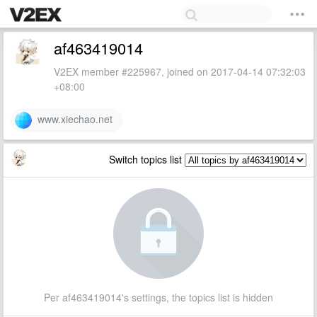
af463419014
V2EX member #225967, joined on 2017-04-14 07:32:03
+08:00
www.xiechao.net
Switch topics list
Per af463419014's settings, the topics list is hidden