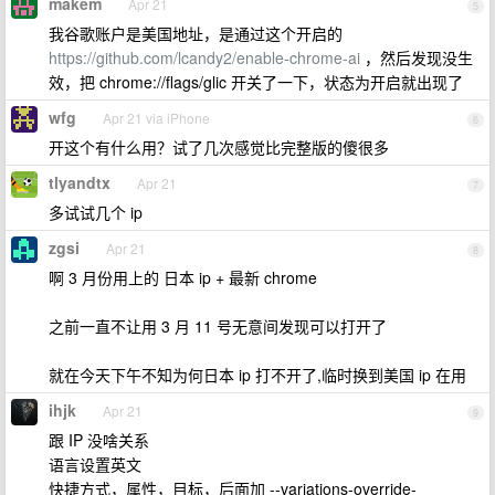
makem
Apr 21
5
我谷歌账户是美国地址，是通过这个开启的
https://github.com/lcandy2/enable-chrome-ai
，然后发现没生
效，把 chrome://flags/glic 开关了一下，状态为开启就出现了
wfg
Apr 21 via iPhone
6
开这个有什么用？试了几次感觉比完整版的傻很多
tlyandtx
Apr 21
7
多试试几个 ip
zgsi
Apr 21
8
啊 3 月份用上的 日本 ip + 最新 chrome
之前一直不让用 3 月 11 号无意间发现可以打开了
就在今天下午不知为何日本 ip 打不开了,临时换到美国 ip 在用
ihjk
Apr 21
9
跟 IP 没啥关系
语言设置英文
快捷方式，属性，目标，后面加 --variations-override-