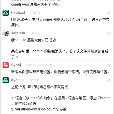
country=us 注意前面有个空格。
hxdnzxf
Apr 21
10
HK 木弟子 + 本地 chrome 都默认开启了 Gemini ，语言还中文
简体。
saintein
Apr 22
11
@
cat9life
感谢大佬，已成功.
某次更新后，gemini 的按钮消失了，看了这文件才知道都变成
了 cn
flynaj
Apr 22 via Android
12
新版本你那些都不用设置，你随便搜个东西，拉到底部看位置。
qyc666
Apr 22
13
之前折腾 US 的时候总结出来就两点
1. 语言（以 macOS 为例，在通用 - 语言与地区，添加 Chrome
，语言设为英语）
2. variations-override-country 参数