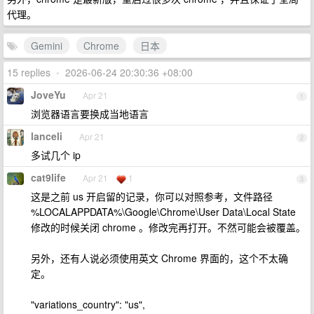
代理。
Gemini
Chrome
日本
15 replies
•
2026-06-24 20:30:36 +08:00
JoveYu
Apr 21
1
浏览器语言要换成当地语言
lanceli
Apr 21
2
多试几个 ip
cat9life
Apr 21
1
3
这是之前 us 开启留的记录，你可以对照参考，文件路径
%LOCALAPPDATA%\Google\Chrome\User Data\Local State
修改的时候关闭 chrome 。修改完再打开。不然可能会被覆盖。
另外，还有人说必须使用英文 Chrome 界面的，这个不太确
定。
"variations_country": "us",