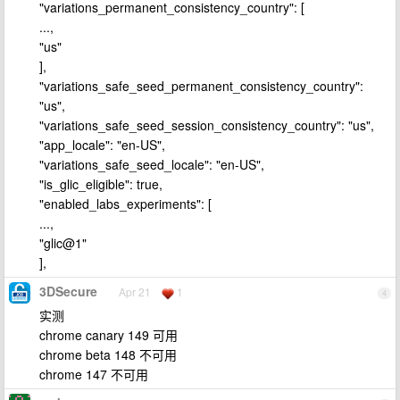
"variations_permanent_consistency_country": [
...,
"us"
],
"variations_safe_seed_permanent_consistency_country":
"us",
"variations_safe_seed_session_consistency_country": "us",
"app_locale": "en-US",
"variations_safe_seed_locale": "en-US",
"is_glic_eligible": true,
"enabled_labs_experiments": [
...,
"glic@1"
],
3DSecure
Apr 21
1
4
实测
chrome canary 149 可用
chrome beta 148 不可用
chrome 147 不可用