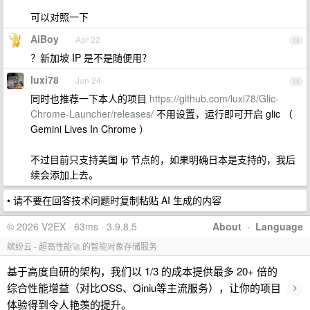
可以对照一下
AiBoy
Apr 22
14
？新加坡 IP 是不是随便用？
luxi78
Jun 24
15
同时也推荐一下本人的项目
https://github.com/luxi78/Glic-
Chrome-Launcher/releases/
不用设置，运行即可开启 glic （
Gemini Lives In Chrome ）
不过目前只支持美国 ip 节点的，如果明确日本是支持的，我后
续会添加上去。
• 请不要在回答技术问题时复制粘贴 AI 生成的内容
© 2026 V2EX · 63ms · 3.9.8.5
About
·
Language
缤纷云 - 超高性能🚀 的智能对象存储服务
基于高度自研的架构，我们以 1/3 的成本提供最多 20+ 倍的
›
综合性能增益（对比OSS、Qiniu等主流服务），让你的项目
体验得到令人艳羡的提升。