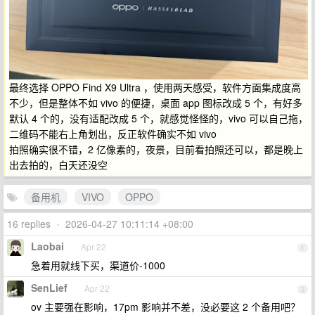
最终选择 OPPO Find X9 Ultra ，使用两天感受，软件方面集成度高
不少，但是整体不如 vivo 的便捷，桌面 app 图标改成 5 个，有好多
默认 4 个的，没有适配改成 5 个，就感觉怪怪的，vivo 可以自己拖，
二维码不能右上角划出，反正软件确实不如 vivo
拍照确实很不错，2 亿像素的，夜景，目前看拍照还可以，都是晚上
出去拍的，白天还没空
备用机
VIVO
OPPO
16 replies
•
2026-04-27 10:11:14 +08:00
Laobai
Apr 22
1
急着用就线下买，渠道价-1000
SenLief
Apr 22
2
ov 主要强在影响，17pm 影响并不差，没必要这 2 个备用吧？