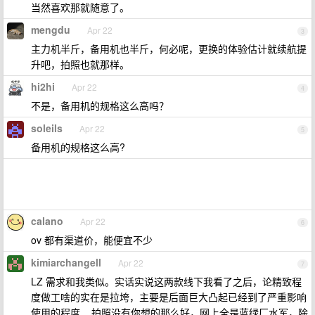
当然喜欢那就随意了。
mengdu
Apr 22
3
主力机半斤，备用机也半斤，何必呢，更换的体验估计就续航提
升吧，拍照也就那样。
hi2hi
Apr 22
4
不是，备用机的规格这么高吗？
soleils
Apr 22
5
备用机的规格这么高?
calano
Apr 22
6
ov 都有渠道价，能便宜不少
kimiarchangell
Apr 22
7
LZ 需求和我类似。实话实说这两款线下我看了之后，论精致程
度做工啥的实在是拉垮，主要是后面巨大凸起已经到了严重影响
使用的程度....拍照没有你想的那么好，网上全是蓝绿厂水军，除