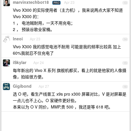
marvinxtechbot18
Apr 23
PRO
13
Vivo X300 的实际使用者（主力机），我来说两点大家不知道
Vivo X300 的：
1 ， 电池贼耐用，一天不用充电；
2 ， 预装谷歌全家桶。
lneoi
Apr 23
14
Vivo X300 我的感觉电池不耐用 可能是我的频率比较高 加上
60%我就忍不住充电了
iSkylar
Apr 24
15
每年新出的 Vivo X 系列 旗舰机都买，看上的就是他家的人像摄
像，拍娃很方便。
Gigibond
Apr 27
16
选 O 吧，看生产线普工 x9s pro x300 屏幕对比，V 是对屏幕是
一点儿也不上心。O 家硬件更好些。
本来以为 O V 同价，MMP,贵 500 ，我还是等 618 吧。