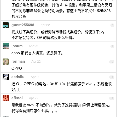
了超长焦有硬件级优势，其他 AI 味很重，和苹果三星没有亮眼
的不同除非演唱会之类特别场景，有这个钱不如买个 S25/S26
的港台版
guest255698
Apr 22
8
找找线下渠道价，或者海鲜市场找找渠道价，能便宜不少。
不着急就等等，OV 的价格没那么坚挺。
Ipsum
Apr 22
9
oppo 那代言人讲真，还是算了。
ronman
Apr 22
10
OPPO
acrisliu
Apr 22
11
选 O ，OPPO 的电池，3x 和 10x 长焦都强于 vivo ，系统也很
好用。
afkool
Apr 22
12
是我我选 vivo..不为别的，就为了这货摄影口碑网上断层领先，
我得看看到底怎么个事。。。