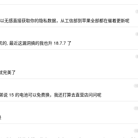
以无感直接获取你的隐私数据，从工信部到苹果全部都在催着更新呢
焊死的, 最近这漏洞搞的我也升 18.7.7 了
0 就完美了
1
说 15 的电池可以免费换，我还打算去直营店问问呢
1
换
1