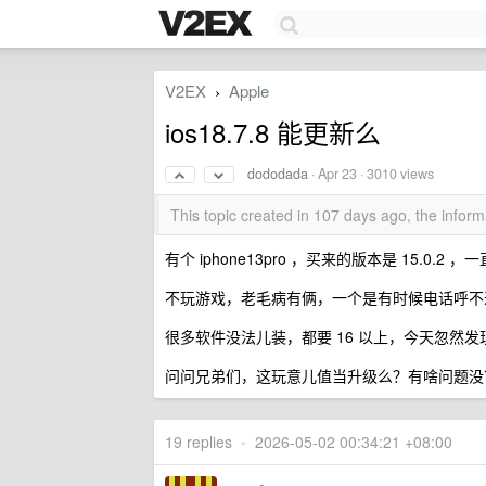
V2EX
Apple
›
ios18.7.8 能更新么
dododada
·
Apr 23
· 3010 views
This topic created in 107 days ago, the info
有个 iphone13pro ，买来的版本是 15.0.
不玩游戏，老毛病有俩，一个是有时候电话呼不
很多软件没法儿装，都要 16 以上，今天忽然发现除了
问问兄弟们，这玩意儿值当升级么？有啥问题没
19 replies
•
2026-05-02 00:34:21 +08:00