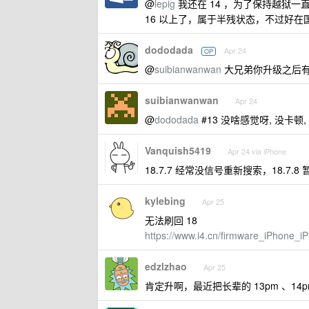
@
lepig
我还在 14 ，为了保持越狱一直没
16 以上了，属于半残状态，不过好
dododada
Apr 24
OP
@
suibianwanwan
大兄弟你升级之后
suibianwanwan
Apr 24
@
dododada
#13 没啥感觉呀, 没卡顿
Vanquish5419
Apr 24 via iPhone
18.7.7 经常没信号重新搜索，18.7.
kylebing
Apr 25
无法刷回 18
https://www.i4.cn/firmware_iPhone
edzlzhao
Apr 25
肯定升啊，最近把长辈的 13pm 、14p