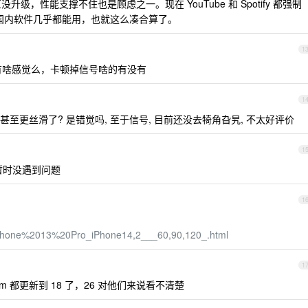
升级，性能支撑不住也是顾虑之一。现在 YouTube 和 Spotify 都强制
在国内软件几乎都能用，也就这么凑合算了。
1
有啥感觉么，卡顿掉信号啥的有没有
1
, 甚至更丝滑了? 是错觉吗, 至于信号, 目前还没去犄角旮旯, 不太好评价
1
8 暂时没遇到问题
1
_iPhone%2013%20Pro_iPhone14,2___60,90,120_.html
1
m 都更新到 18 了，26 对他们来说看不清楚